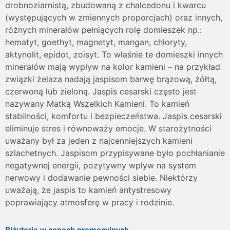
drobnoziarnistą, zbudowaną z chalcedonu i kwarcu
(występujących w zmiennych proporcjach) oraz innych,
różnych minerałów pełniących rolę domieszek np.:
hematyt, goethyt, magnetyt, mangan, chloryty,
aktynolit, epidot, zoisyt. To właśnie te domieszki innych
minerałów mają wypływ na kolor kamieni – na przykład
związki żelaza nadają jaspisom barwę brązową, żółtą,
czerwoną lub zieloną. Jaspis cesarski często jest
nazywany Matką Wszelkich Kamieni. To kamień
stabilności, komfortu i bezpieczeństwa. Jaspis cesarski
eliminuje stres i równoważy emocje. W starożytności
uważany był za jeden z najcenniejszych kamieni
szlachetnych. Jaspisom przypisywane było pochłanianie
negatywnej energii, pozytywny wpływ na system
nerwowy i dodawanie pewności siebie. Niektórzy
uważają, że jaspis to kamień antystresowy
poprawiający atmosferę w pracy i rodzinie.