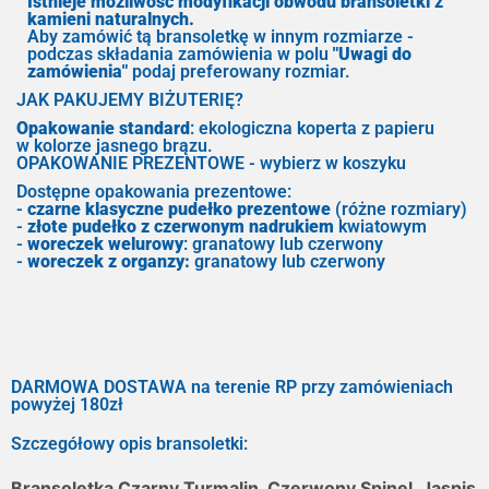
Istnieje możliwość modyfikacji obwodu bransoletki z
kamieni naturalnych.
Aby zamówić tą bransoletkę w innym rozmiarze -
podczas składania zamówienia w polu
"Uwagi do
zamówienia"
podaj preferowany rozmiar.
JAK PAKUJEMY BIŻUTERIĘ?
Opakowanie standard
: ekologiczna koperta z papieru
w kolorze jasnego brązu.
OPAKOWANIE PREZENTOWE - wybierz w koszyku
Dostępne opakowania prezentowe:
-
czarne klasyczne pudełko prezentowe
(różne rozmiary)
-
złote pudełko z czerwonym nadrukiem
kwiatowym
-
woreczek welurowy
: granatowy lub czerwony
-
woreczek z organzy:
granatowy lub czerwony
DARMOWA DOSTAWA na terenie RP przy zamówieniach
powyżej 180zł
Szczegółowy opis bransoletki:
Bransoletka Czarny Turmalin, Czerwony Spinel, Jaspis