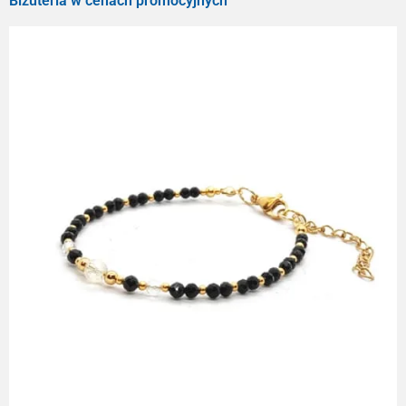
Biżuteria w cenach promocyjnych