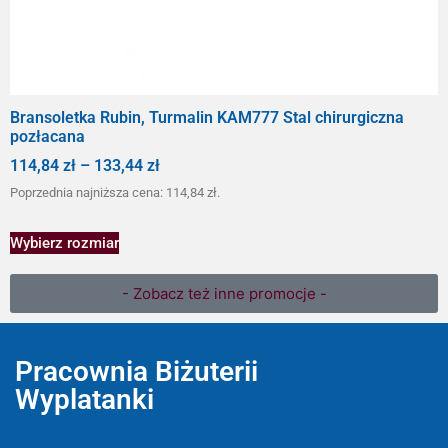
Bransoletka Rubin, Turmalin KAM777 Stal chirurgiczna
pozłacana
114,84
zł
–
133,44
zł
Poprzednia najniższa cena:
114,84
zł
.
Wybierz rozmiar
- Zobacz też inne promocje -
Pracownia Biżuterii
Wyplatanki
Wyplatanki.pl - Biżuteria ADIRE