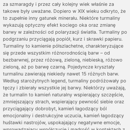
za szmaragdy i przez cały kolejny wiek właśnie za
takowe były uważane. Dopiero w XIX wieku odkryto, że
to zupełnie inny gatunek minerału. Niektóre turmaliny
wykazują optyczny efekt kociego oka oraz zmianę
barwy w zależności od polaryzacji światła. Turmaliny po
podgrzaniu przyciągają popiół, kurz i skrawki papieru.
Turmaliny to kamienie półszlachetne, charakteryzujące
się przede wszystkim różnorodnością barw – od
bezbarwnej, przez różową, zieloną, niebieską, różowo
zieloną, aż po barwę czarną. Pojedyncze kryształy
turmalinu zawierają niekiedy nawet 15 różnych barw.
Według starożytnych legend, turmaliny podróżowały po
tęczy i zbierały wszystkie jej barwy. Niektórzy uważają,
że turmalin to kamień naturalny wspierający szczęście,
zmniejszający strach, wspierający pewność siebie oraz
przyciągający dobrobyt, kamień łagodzący ból
emocjonalny i destrukcyjne uczucia, kamień łagodzący
huśtawki nastrojów, uspokajający negatywne emocje,
wprowadzający współczucie i mądrość w kontaktach z