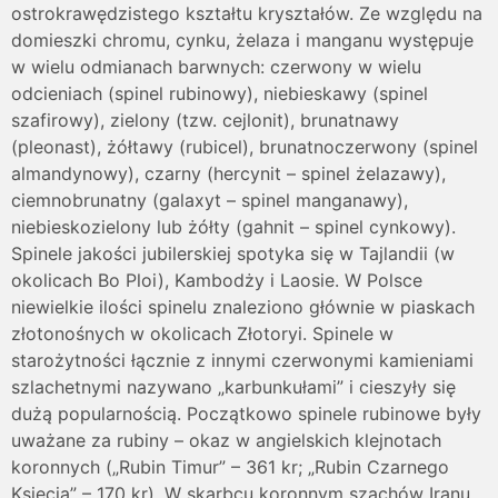
ostrokrawędzistego kształtu kryształów. Ze względu na
domieszki chromu, cynku, żelaza i manganu występuje
w wielu odmianach barwnych: czerwony w wielu
odcieniach (spinel rubinowy), niebieskawy (spinel
szafirowy), zielony (tzw. cejlonit), brunatnawy
(pleonast), żółtawy (rubicel), brunatnoczerwony (spinel
almandynowy), czarny (hercynit – spinel żelazawy),
ciemnobrunatny (galaxyt – spinel manganawy),
niebieskozielony lub żółty (gahnit – spinel cynkowy).
Spinele jakości jubilerskiej spotyka się w Tajlandii (w
okolicach Bo Ploi), Kambodży i Laosie. W Polsce
niewielkie ilości spinelu znaleziono głównie w piaskach
złotonośnych w okolicach Złotoryi. Spinele w
starożytności łącznie z innymi czerwonymi kamieniami
szlachetnymi nazywano „karbunkułami” i cieszyły się
dużą popularnością. Początkowo spinele rubinowe były
uważane za rubiny – okaz w angielskich klejnotach
koronnych („Rubin Timur” – 361 kr; „Rubin Czarnego
Księcia” – 170 kr). W skarbcu koronnym szachów Iranu