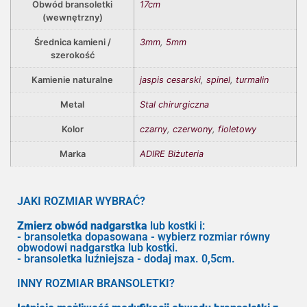
Obwód bransoletki
17cm
(wewnętrzny)
Średnica kamieni /
3mm
,
5mm
szerokość
Kamienie naturalne
jaspis cesarski
,
spinel
,
turmalin
Metal
Stal chirurgiczna
Kolor
czarny
,
czerwony
,
fioletowy
Marka
ADIRE Biżuteria
JAKI ROZMIAR WYBRAĆ?
Zmierz obwód nadgarstka
lub kostki i:
- bransoletka dopasowana - wybierz rozmiar równy
obwodowi nadgarstka lub kostki.
- bransoletka luźniejsza - dodaj max. 0,5cm.
INNY ROZMIAR BRANSOLETKI?