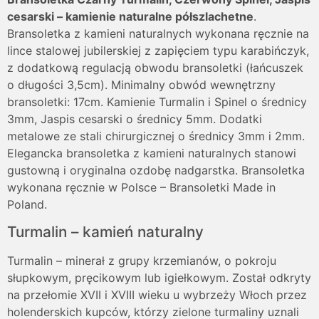
cesarski – kamienie naturalne półszlachetne
.
Bransoletka z kamieni naturalnych wykonana ręcznie na
lince stalowej jubilerskiej z zapięciem typu karabińczyk,
z dodatkową regulacją obwodu bransoletki (łańcuszek
o długości 3,5cm). Minimalny obwód wewnętrzny
bransoletki: 17cm. Kamienie Turmalin i Spinel o średnicy
3mm, Jaspis cesarski o średnicy 5mm. Dodatki
metalowe ze stali chirurgicznej o średnicy 3mm i 2mm.
Elegancka bransoletka z kamieni naturalnych stanowi
gustowną i oryginalna ozdobę nadgarstka. Bransoletka
wykonana ręcznie w Polsce – Bransoletki Made in
Poland.
Turmalin – kamień naturalny
Turmalin – minerał z grupy krzemianów, o pokroju
słupkowym, pręcikowym lub igiełkowym. Został odkryty
na przełomie XVII i XVIII wieku u wybrzeży Włoch przez
holenderskich kupców, którzy zielone turmaliny uznali