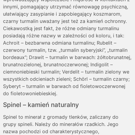
innymi, pomagający utrzymać równowagę psychiczną,
ułatwiający zasypianie i zapobiegający koszmarom,
czarny turmalin uważany jest też za kamień ochronny.
Ciekawostką jest fakt, że różne odmiany turmalinu
posiadają różne nazwy w zależności od koloru, i tak:
Achroit – bezbarwna odmiana turmalinu; Rubelit –
czerwony turmalin, tzw. „turmalin syberyjski”, „turmalin
bordeaux”; Drawit – turmalin w barwach: żółtobrunatnej,
brunatnozielonej, brunatnoczerwonej; Indigolit –
ciemnoniebieski turmalin; Verdelit – turmalin zielony we
wszystkich odcieniach zieleni; Schörl – turmalin czarny;
Syberyt – turmalin w barwach od fioletowoczerwonej
do fioletowoniebieskiej.
Spinel – kamień naturalny
Spinel to minerał z gromady tlenków, zaliczany do
grupy spineli. Należy do minerałów rzadkich. Jego
nazwa pochodzi od charakterystycznego,