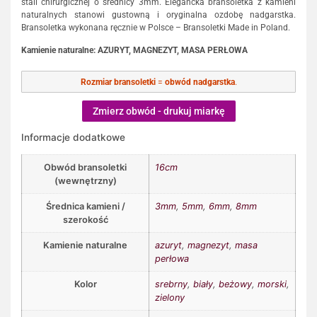
stali chirurgicznej o średnicy 3mm. Elegancka bransoletka z kamieni
naturalnych stanowi gustowną i oryginalna ozdobę nadgarstka.
Bransoletka wykonana ręcznie w Polsce – Bransoletki Made in Poland.
Kamienie naturalne: AZURYT, MAGNEZYT, MASA PERŁOWA
Rozmiar bransoletki
=
obwód nadgarstka
.
Zmierz obwód - drukuj miarkę
Informacje dodatkowe
Obwód bransoletki
16cm
(wewnętrzny)
Średnica kamieni /
3mm
,
5mm
,
6mm
,
8mm
szerokość
Kamienie naturalne
azuryt
,
magnezyt
,
masa
perłowa
Kolor
srebrny
,
biały
,
beżowy
,
morski
,
zielony