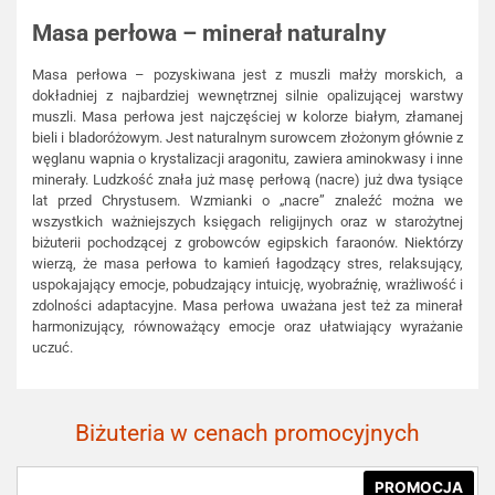
Masa perłowa – minerał naturalny
Masa perłowa – pozyskiwana jest z muszli małży morskich, a
dokładniej z najbardziej wewnętrznej silnie opalizującej warstwy
muszli. Masa perłowa jest najczęściej w kolorze białym, złamanej
bieli i bladoróżowym. Jest naturalnym surowcem złożonym głównie z
węglanu wapnia o krystalizacji aragonitu, zawiera aminokwasy i inne
minerały. Ludzkość znała już masę perłową (nacre) już dwa tysiące
lat przed Chrystusem. Wzmianki o „nacre” znaleźć można we
wszystkich ważniejszych księgach religijnych oraz w starożytnej
biżuterii pochodzącej z grobowców egipskich faraonów. Niektórzy
wierzą, że masa perłowa to kamień łagodzący stres, relaksujący,
uspokajający emocje, pobudzający intuicję, wyobraźnię, wrażliwość i
zdolności adaptacyjne. Masa perłowa uważana jest też za minerał
harmonizujący, równoważący emocje oraz ułatwiający wyrażanie
uczuć.
Biżuteria w cenach promocyjnych
PROMOCJA