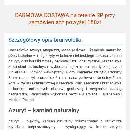
DARMOWA DOSTAWA na terenie RP przy
zamówieniach powyżej 180zł
Szczegółowy opis bransoletki:
Bransoletka Azuryt, Magnezyt, Masa perłowa – kamienie naturalne
półszlachetne
– magnezyty w kolorze niebieskiego turkusu, zielone
Azuryty oraz koraliki z masy perłowej i stali chirurgicznej. Bransoletka
z kamieni naturalnych wykonana ręcznie na elastycznej żyłce
jubilerskiej – obwód wewnętrzny: 16cm. Kamienie azuryt o średnicy
8mm, magnezyt o średnicy 6 mm, masa perłowa o średnicy 5mm,
koraliki ze stali chirurgicznej o średnicy 3mm. Elegancka bransoletka
z kamieni naturalnych stanowi gustowną i oryginalna ozdobę
nadgarstka. Bransoletka wykonana ręcznie w Polsce – Bransoletki
Made in Poland.
Azuryt – kamień naturalny
Azuryt – błękitny, kamień naturalny półszlachetny o strukturze
kryształu, półprzezroczysty – występujący w formie zbitych