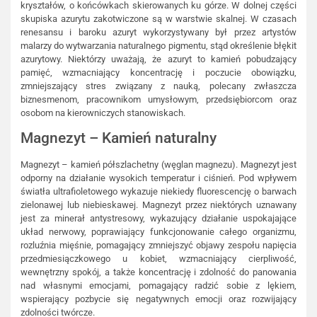
kryształów, o końcówkach skierowanych ku górze. W dolnej części
skupiska azurytu zakotwiczone są w warstwie skalnej. W czasach
renesansu i baroku azuryt wykorzystywany był przez artystów
malarzy do wytwarzania naturalnego pigmentu, stąd określenie błękit
azurytowy. Niektórzy uważają, że azuryt to kamień pobudzający
pamięć, wzmacniający koncentrację i poczucie obowiązku,
zmniejszający stres związany z nauką, polecany zwłaszcza
biznesmenom, pracownikom umysłowym, przedsiębiorcom oraz
osobom na kierowniczych stanowiskach.
Magnezyt – Kamień naturalny
Magnezyt – kamień półszlachetny (węglan magnezu). Magnezyt jest
odporny na działanie wysokich temperatur i ciśnień. Pod wpływem
światła ultrafioletowego wykazuje niekiedy fluorescencję o barwach
zielonawej lub niebieskawej. Magnezyt przez niektórych uznawany
jest za minerał antystresowy, wykazujący działanie uspokajające
układ nerwowy, poprawiający funkcjonowanie całego organizmu,
rozluźnia mięśnie, pomagający zmniejszyć objawy zespołu napięcia
przedmiesiączkowego u kobiet, wzmacniający cierpliwość,
wewnętrzny spokój, a także koncentrację i zdolność do panowania
nad własnymi emocjami, pomagający radzić sobie z lękiem,
wspierający pozbycie się negatywnych emocji oraz rozwijający
zdolności twórcze.