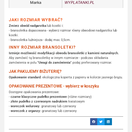
Marka
WYPLATANKI.PL
JAKI ROZMIAR WYBRAĆ?
Zmierz obwód nadgarstka
lub kostki i:
- bransoletka dopasowana - wybierz rozmiar równy obwodowi nadgarstka lub
kostki.
- bransoletka luźniejsza - dodaj max. 0,5cm.
INNY ROZMIAR BRANSOLETKI?
Istnieje możliwość modyfikacji obwodu bransoletki z kamieni naturalnych.
Aby zamówić tą bransoletkę w innym rozmiarze - podczas składania
zamówienia w polu
"Uwagi do zamówienia"
podaj preferowany rozmiar.
JAK PAKUJEMY BIŻUTERIĘ?
Opakowanie standard
: ekologiczna koperta z papieru w kolorze jasnego brązu.
OPAKOWANIE PREZENTOWE - wybierz w koszyku
Dostępne opakowania prezentowe:
-
czarne klasyczne pudełko prezentowe
(różne rozmiary)
-
złote pudełko z czerwonym nadrukiem
kwiatowym
-
woreczek welurowy
: granatowy lub czerwony
-
woreczek z organzy:
granatowy lub czerwony