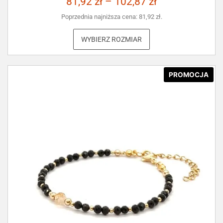
81,92
zł
–
102,87
zł
Poprzednia najniższa cena:
81,92
zł
.
WYBIERZ ROZMIAR
PROMOCJA