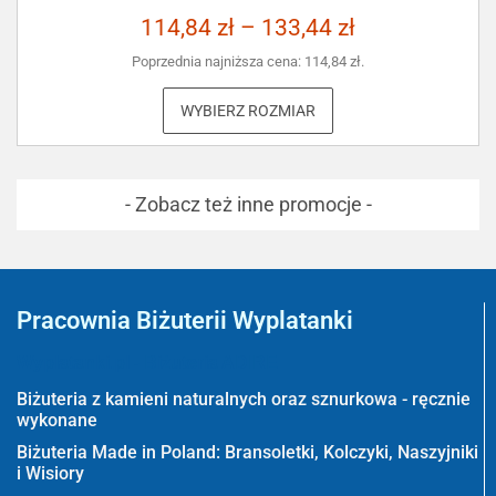
114,84
zł
–
133,44
zł
Poprzednia najniższa cena:
114,84
zł
.
WYBIERZ ROZMIAR
- Zobacz też inne promocje -
Pracownia Biżuterii Wyplatanki
Wyplatanki.pl - Biżuteria ADIRE
Biżuteria z kamieni naturalnych oraz sznurkowa - ręcznie
wykonane
Biżuteria Made in Poland: Bransoletki, Kolczyki, Naszyjniki
i Wisiory