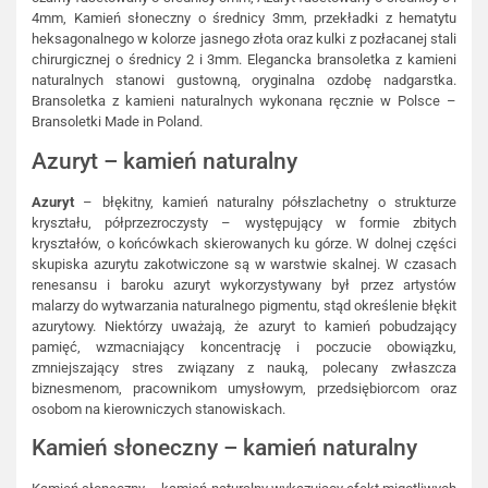
4mm, Kamień słoneczny o średnicy 3mm, przekładki z hematytu
heksagonalnego w kolorze jasnego złota oraz kulki z pozłacanej stali
chirurgicznej o średnicy 2 i 3mm. Elegancka bransoletka z kamieni
naturalnych stanowi gustowną, oryginalna ozdobę nadgarstka.
Bransoletka z kamieni naturalnych wykonana ręcznie w Polsce –
Bransoletki Made in Poland.
Azuryt – kamień naturalny
Azuryt
– błękitny, kamień naturalny półszlachetny o strukturze
kryształu, półprzezroczysty – występujący w formie zbitych
kryształów, o końcówkach skierowanych ku górze. W dolnej części
skupiska azurytu zakotwiczone są w warstwie skalnej. W czasach
renesansu i baroku azuryt wykorzystywany był przez artystów
malarzy do wytwarzania naturalnego pigmentu, stąd określenie błękit
azurytowy. Niektórzy uważają, że azuryt to kamień pobudzający
pamięć, wzmacniający koncentrację i poczucie obowiązku,
zmniejszający stres związany z nauką, polecany zwłaszcza
biznesmenom, pracownikom umysłowym, przedsiębiorcom oraz
osobom na kierowniczych stanowiskach.
Kamień słoneczny – kamień naturalny