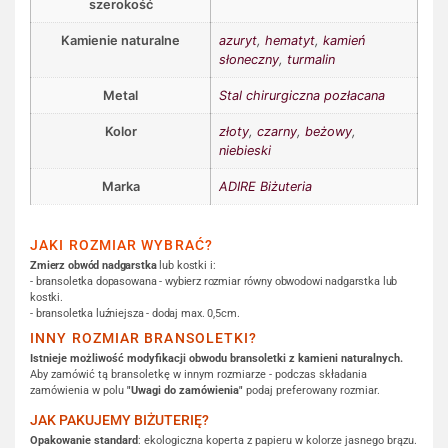
szerokość
Kamienie naturalne
azuryt
,
hematyt
,
kamień
słoneczny
,
turmalin
Metal
Stal chirurgiczna pozłacana
Kolor
złoty
,
czarny
,
beżowy
,
niebieski
Marka
ADIRE Biżuteria
JAKI ROZMIAR WYBRAĆ?
Zmierz obwód nadgarstka
lub kostki i:
- bransoletka dopasowana - wybierz rozmiar równy obwodowi nadgarstka lub
kostki.
- bransoletka luźniejsza - dodaj max. 0,5cm.
INNY ROZMIAR BRANSOLETKI?
Istnieje możliwość modyfikacji obwodu bransoletki z kamieni naturalnych.
Aby zamówić tą bransoletkę w innym rozmiarze - podczas składania
zamówienia w polu
"Uwagi do zamówienia"
podaj preferowany rozmiar.
JAK PAKUJEMY BIŻUTERIĘ?
Opakowanie standard
: ekologiczna koperta z papieru w kolorze jasnego brązu.