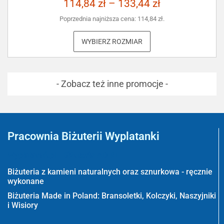
114,84
zł
–
133,44
zł
Poprzednia najniższa cena:
114,84
zł
.
WYBIERZ ROZMIAR
- Zobacz też inne promocje -
Pracownia Biżuterii Wyplatanki
Wyplatanki.pl - Biżuteria ADIRE
Biżuteria z kamieni naturalnych oraz sznurkowa - ręcznie
wykonane
Biżuteria Made in Poland: Bransoletki, Kolczyki, Naszyjniki
i Wisiory