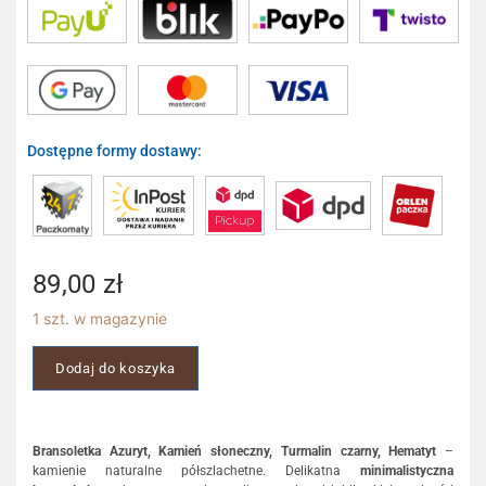
Dostępne formy dostawy:
89,00
zł
1 szt. w magazynie
Dodaj do koszyka
Bransoletka Azuryt,
Kamień słoneczny, Turmalin czarny, Hematyt
–
kamienie naturalne półszlachetne. Delikatna
minimalistyczna