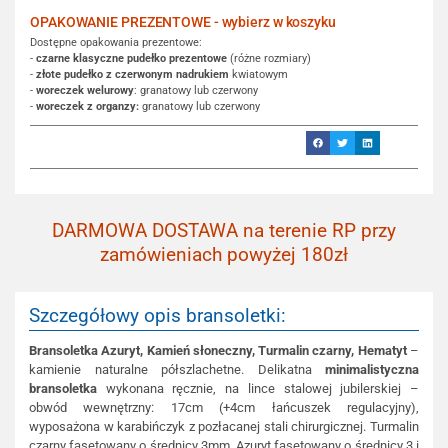
OPAKOWANIE PREZENTOWE - wybierz w koszyku
Dostępne opakowania prezentowe:
-
czarne klasyczne pudełko prezentowe
(różne rozmiary)
-
złote pudełko z czerwonym nadrukiem
kwiatowym
-
woreczek welurowy
: granatowy lub czerwony
-
woreczek z organzy:
granatowy lub czerwony
DARMOWA DOSTAWA na terenie RP przy
zamówieniach powyżej 180zł
Szczegółowy opis bransoletki:
Bransoletka Azuryt,
Kamień słoneczny, Turmalin czarny, Hematyt
–
kamienie naturalne półszlachetne. Delikatna
minimalistyczna
bransoletka
wykonana ręcznie, na lince stalowej jubilerskiej –
obwód wewnętrzny: 17cm (+4cm łańcuszek regulacyjny),
wyposażona w karabińczyk z pozłacanej stali chirurgicznej. Turmalin
czarny fasetowany o średnicy 3mm, Azuryt fasetowany o średnicy 3 i