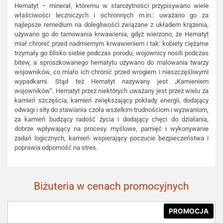
Hematyt – minerał, któremu w starożytności przypisywano wiele
właściwości leczniczych i ochronnych m.in.: uważano go za
najlepsze remedium na dolegliwości związane z układem krążenia,
używano go do tamowania krwawienia, gdyż wierzono, że Hematyt
miał chronić przed nadmiernym krwawieniem i tak: kobiety ciężarne
trzymały go blisko siebie podczas porodu, wojownicy nosili podczas
bitew, a sproszkowanego hematytu używano do malowania twarzy
wojowników, co miało ich chronić przed wrogiem i nieszczęśliwymi
wypadkami. Stąd też Hematyt nazywany jest „Kamieniem
wojowników”. Hematyt przez niektórych uważany jest przez wielu za
kamień szczęścia, kamień zwiększający pokłady energii, dodający
odwagi i siły do stawiania czoła wszelkim trudnościom i wyzwaniom,
za kamień budzący radość życia i dodający chęci do działania,
dobrze wpływający na procesy myślowe, pamięć i wykonywanie
zadań logicznych, kamień wspierający poczucie bezpieczeństwa i
poprawia odporność na stres.
Biżuteria w cenach promocyjnych
PROMOCJA