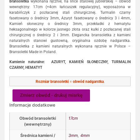
bransoletka
wykonana ręcznie, na lince stalowej jubilerskiej – obwód
wewnętrzny: 17cm (+4cm łańcuszek regulacyjny), wyposażona w
karabińczyk z pozłacanej stali chirurgicznej. Turmalin czarny
fasetowany o średnicy 3mm, Azuryt fasetowany o średnicy 3 i 4mm,
Kamień słoneczny o średnicy 3mm, przekładki z hematytu
heksagonalnego w kolorze jasnego złota oraz kulki z pozłacanej stali
chirurgicznej o średnicy 2 i 3mm. Elegancka bransoletka z kamieni
naturalnych stanowi gustowną, oryginalna ozdobę nadgarstka.
Bransoletka z kamieni naturalnych wykonana ręcznie w Polsce –
Bransoletki Made in Poland.
Kamienie naturalne: AZURYT, KAMIEŃ SŁONECZNY, TURMALIN
CZARNY, HEMATYT
Rozmiar bransoletki
=
obwód nadgarstka
.
Zmierz obwód - drukuj miarkę
Informacje dodatkowe
Obwód bransoletki
17cm
(wewnętrzny)
Średnica kamieni /
3mm
,
4mm