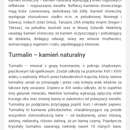
Kamień słoneczny – kamień naturalny wykazujący efekt migotliwych
refleksów – rozpraszania światła. Refleksy kamienia słonecznego
mają kolor czerwonawy, zielonkawy lub żółty. Kamień słoneczny
występuje stosunkowo rzadko m.in. w południowej Norwegii i
Szwecji, Indiach (stan Orisa), Tanzanii, USA (między innymi Oregon i
Teksas), na południu Australii oraz w Nowej Zelandii. Niektórzy
uważają kamień słoneczny za kamień oczyszczający i pobudzający
do działania, dodający odwagi, wiary we własne możliwości,
wzmacniający organizm i ciało, zapobiegający stresowi.
Turmalin – kamień naturalny
Turmalin – minerał z grupy krzemianów, o pokroju słupkowym,
pręcikowym lub igiełkowym. Został odkryty na przełomie XVII i XVIII
wieku u wybrzeży Włoch przez holenderskich kupców, którzy zielone
turmaliny uznali za szmaragdy i przez cały kolejny wiek właśnie za
takowe były uważane. Dopiero w XIX wieku odkryto, że to zupełnie
inny gatunek minerału. Niektóre turmaliny wykazują optyczny efekt
kociego oka oraz zmianę barwy w zależności od polaryzacji światła.
Turmaliny po podgrzaniu przyciągają popiół, kurz i skrawki papieru.
Turmaliny to kamienie półszlachetne, charakteryzujące się przede
wszystkim różnorodnością barw – od bezbarwnej, przez różową,
zieloną, niebieską, różowo zieloną, aż po barwę czarną. Pojedyncze
kryształy turmalinu zawierają niekiedy nawet 15 różnych barw.