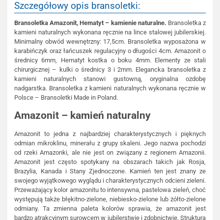
Szczegółowy opis bransoletki:
Bransoletka Amazonit, Hematyt – kamienie naturalne.
Bransoletka z
kamieni naturalnych wykonana ręcznie na lince stalowej jubilerskiej.
Minimalny obwód wewnętrzny: 17,5cm. Bransoletka wyposażona w
karabińczyk oraz łańcuszek regulacyjny o długości 4cm. Amazonit o
średnicy 6mm, Hematyt kostka o boku 4mm. Elementy ze stali
chirurgicznej – kulki o średnicy 3 i 2mm. Elegancka bransoletka z
kamieni naturalnych stanowi gustowną, oryginalna ozdobę
nadgarstka. Bransoletka z kamieni naturalnych wykonana ręcznie w
Polsce – Bransoletki Made in Poland.
Amazonit – kamień naturalny
Amazonit to jedna z najbardziej charakterystycznych i pięknych
odmian mikroklinu, minerału z grupy skaleni. Jego nazwa pochodzi
od rzeki Amazonki, ale nie jest on związany z regionem Amazonii.
Amazonit jest często spotykany na obszarach takich jak Rosja,
Brazylia, Kanada i Stany Zjednoczone. Kamień ten jest znany ze
swojego wyjątkowego wyglądu i charakterystycznych odcieni zieleni.
Przeważający kolor amazonitu to intensywna, pastelowa zieleń, choć
występują także błękitno-zielone, niebiesko-zielone lub żółto-zielone
odmiany. Ta zmienna paleta kolorów sprawia, że amazonit jest
bardzo atrakcyjnym surowcem w jubilerstwie i zdobnictwie. Struktura