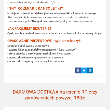
- bransoletka luźniejsza - dodaj max. 0,5cm.
INNY ROZMIAR BRANSOLETKI?
Istnieje możliwość modyfikacji obwodu bransoletki z kamieni naturalnych.
Aby zamówić tą bransoletkę w innym rozmiarze - podczas składania
zamówienia w polu
"Uwagi do zamówienia"
podaj preferowany rozmiar.
JAK PAKUJEMY BIŻUTERIĘ?
Opakowanie standard
: ekologiczna koperta z papieru w kolorze jasnego brązu.
OPAKOWANIE PREZENTOWE - wybierz w koszyku
Dostępne opakowania prezentowe:
-
czarne klasyczne pudełko prezentowe
(różne rozmiary)
-
złote pudełko z czerwonym nadrukiem
kwiatowym
-
woreczek welurowy
: granatowy lub czerwony
-
woreczek z organzy:
granatowy lub czerwony
DARMOWA DOSTAWA na terenie RP przy
zamówieniach powyżej 180zł