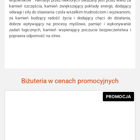
wojowników”. Hematyt przez niektórych uważany jest przez wielu za
kamień szczęścia, kamień zwiększający pokłady energii, dodający
odwagi i siły do stawiania czoła wszelkim trudnościom i wyzwaniom,
za kamień budzący radość życia i dodający chęci do działania,
dobrze wpływający na procesy myślowe, pamięć i wykonywanie
zadań logicznych, kamień wspierający poczucie bezpieczeństwa i
poprawia odporność na stres.
Biżuteria w cenach promocyjnych
PROMOCJA