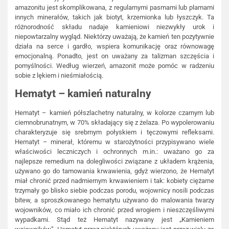
amazonitu jest skomplikowana, z regularnymi pasmami lub plamami
innych minerałów, takich jak biotyt, krzemionka lub łyszczyk. Ta
różnorodność składu nadaje kamieniowi niezwykły urok i
niepowtarzalny wygląd. Niektórzy uważają, że kamień ten pozytywnie
działa na serce i gardło, wspiera komunikację oraz równowagę
emocjonalną. Ponadto, jest on uważany za talizman szczęścia i
pomyślności. Według wierzeń, amazonit może pomóc w radzeniu
sobie z lękiem i nieśmiałością.
Hematyt – kamień naturalny
Hematyt – kamień półszlachetny naturalny, w kolorze czarnym lub
ciemnobrunatnym, w 70% składający się z żelaza. Po wypolerowaniu
charakteryzuje się srebrnym połyskiem i tęczowymi refleksami.
Hematyt – minerał, któremu w starożytności przypisywano wiele
właściwości leczniczych i ochronnych m.in.: uważano go za
najlepsze remedium na dolegliwości związane z układem krążenia,
używano go do tamowania krwawienia, gdyż wierzono, że Hematyt
miał chronić przed nadmiernym krwawieniem i tak: kobiety ciężarne
trzymały go blisko siebie podczas porodu, wojownicy nosili podczas
bitew, a sproszkowanego hematytu używano do malowania twarzy
wojowników, co miało ich chronić przed wrogiem i nieszczęśliwymi
wypadkami. Stąd też Hematyt nazywany jest „Kamieniem