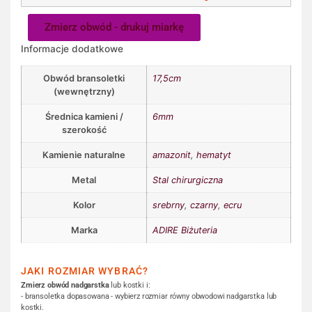
Zmierz obwód - drukuj miarkę
Informacje dodatkowe
Obwód bransoletki
17,5cm
(wewnętrzny)
Średnica kamieni /
6mm
szerokość
Kamienie naturalne
amazonit
,
hematyt
Metal
Stal chirurgiczna
Kolor
srebrny
,
czarny
,
ecru
Marka
ADIRE Biżuteria
JAKI ROZMIAR WYBRAĆ?
Zmierz obwód nadgarstka
lub kostki i:
- bransoletka dopasowana - wybierz rozmiar równy obwodowi nadgarstka lub
kostki.