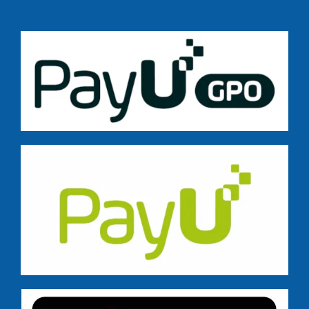
Bezpieczne płatności z PayU GPO m.in.: