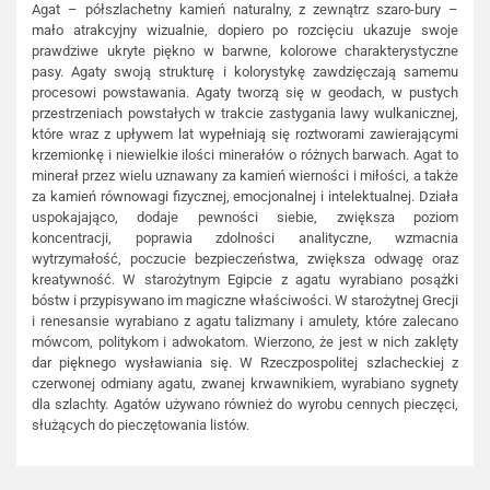
Agat – półszlachetny kamień naturalny, z zewnątrz szaro-bury –
mało atrakcyjny wizualnie, dopiero po rozcięciu ukazuje swoje
prawdziwe ukryte piękno w barwne, kolorowe charakterystyczne
pasy. Agaty swoją strukturę i kolorystykę zawdzięczają samemu
procesowi powstawania. Agaty tworzą się w geodach, w pustych
przestrzeniach powstałych w trakcie zastygania lawy wulkanicznej,
które wraz z upływem lat wypełniają się roztworami zawierającymi
krzemionkę i niewielkie ilości minerałów o różnych barwach. Agat to
minerał przez wielu uznawany za kamień wierności i miłości, a także
za kamień równowagi fizycznej, emocjonalnej i intelektualnej. Działa
uspokajająco, dodaje pewności siebie, zwiększa poziom
koncentracji, poprawia zdolności analityczne, wzmacnia
wytrzymałość, poczucie bezpieczeństwa, zwiększa odwagę oraz
kreatywność. W starożytnym Egipcie z agatu wyrabiano posążki
bóstw i przypisywano im magiczne właściwości. W starożytnej Grecji
i renesansie wyrabiano z agatu talizmany i amulety, które zalecano
mówcom, politykom i adwokatom. Wierzono, że jest w nich zaklęty
dar pięknego wysławiania się. W Rzeczpospolitej szlacheckiej z
czerwonej odmiany agatu, zwanej krwawnikiem, wyrabiano sygnety
dla szlachty. Agatów używano również do wyrobu cennych pieczęci,
służących do pieczętowania listów.