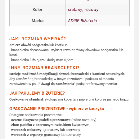
Kolor
srebrny
,
różowy
Marka
ADIRE Biżuteria
JAKI ROZMIAR WYBRAĆ?
Zmierz obwód nadgarstka
lub kostki i:
- bransoletka dopasowana - wybierz rozmiar równy obwodowi nadgarstka lub
kostki.
- bransoletka luźniejsza - dodaj max. 0,5cm.
INNY ROZMIAR BRANSOLETKI?
Istnieje możliwość modyfikacji obwodu bransoletki z kamieni naturalnych.
Aby zamówić tą bransoletkę w innym rozmiarze - podczas składania
zamówienia w polu
"Uwagi do zamówienia"
podaj preferowany rozmiar.
JAK PAKUJEMY BIŻUTERIĘ?
Opakowanie standard
: ekologiczna koperta z papieru w kolorze jasnego brązu.
OPAKOWANIE PREZENTOWE - wybierz w koszyku
Dostępne opakowania prezentowe:
-
czarne klasyczne pudełko prezentowe
(różne rozmiary)
-
złote pudełko z czerwonym nadrukiem
kwiatowym
-
woreczek welurowy
: granatowy lub czerwony
-
woreczek z organzy:
granatowy lub czerwony