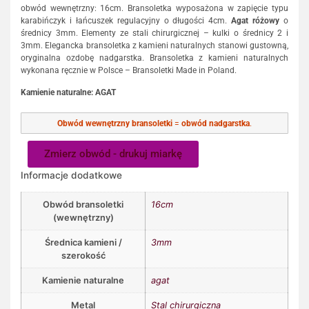
obwód wewnętrzny: 16cm. Bransoletka wyposażona w zapięcie typu
karabińczyk i łańcuszek regulacyjny o długości 4cm.
Agat różowy
o
średnicy 3mm. Elementy ze stali chirurgicznej – kulki o średnicy 2 i
3mm. Elegancka bransoletka z kamieni naturalnych stanowi gustowną,
oryginalna ozdobę nadgarstka. Bransoletka z kamieni naturalnych
wykonana ręcznie w Polsce – Bransoletki Made in Poland.
Kamienie naturalne: AGAT
Obwód wewnętrzny bransoletki
=
obwód nadgarstka
.
Zmierz obwód - drukuj miarkę
Informacje dodatkowe
Obwód bransoletki
16cm
(wewnętrzny)
Średnica kamieni /
3mm
szerokość
Kamienie naturalne
agat
Metal
Stal chirurgiczna