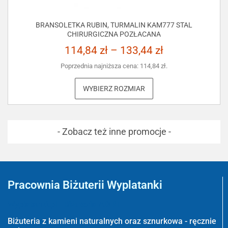
BRANSOLETKA RUBIN, TURMALIN KAM777 STAL
CHIRURGICZNA POZŁACANA
114,84
zł
–
133,44
zł
Poprzednia najniższa cena:
114,84
zł
.
WYBIERZ ROZMIAR
- Zobacz też inne promocje -
Pracownia Biżuterii Wyplatanki
Wyplatanki.pl - Biżuteria ADIRE
Biżuteria z kamieni naturalnych oraz sznurkowa - ręcznie