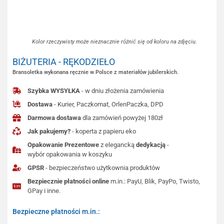
Kolor rzeczywisty może nieznacznie różnić się od koloru na zdjęciu.
BIŻUTERIA - RĘKODZIEŁO
Bransoletka wykonana ręcznie w Polsce z materiałów jubilerskich.
Szybka WYSYŁKA
- w dniu złożenia zamówienia
Dostawa
- Kurier, Paczkomat, OrlenPaczka, DPD
Darmowa dostawa
dla zamówień powyżej 180zł
Jak pakujemy?
- koperta z papieru eko
Opakowanie Prezentowe
z elegancką
dedykacją
-
wybór opakowania w koszyku
GPSR
- bezpieczeństwo użytkownia produktów
Bezpiecznie płatności online
m.in.: PayU, Blik, PayPo, Twisto,
GPay i inne.
Bezpieczne płatności m.in.: