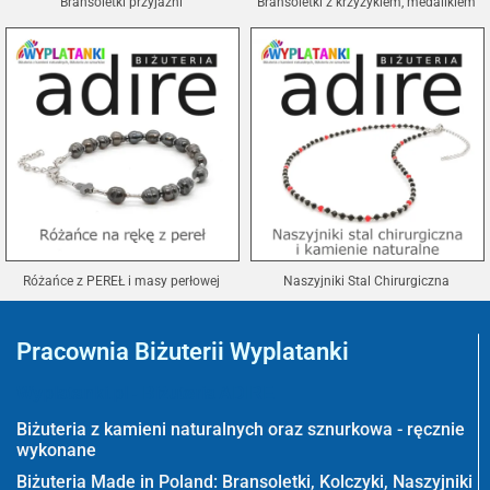
Bransoletki przyjaźni
Bransoletki z krzyżykiem, medalikiem
Różańce z PEREŁ i masy perłowej
Naszyjniki Stal Chirurgiczna
Pracownia Biżuterii Wyplatanki
Wyplatanki.pl - Biżuteria ADIRE
Biżuteria z kamieni naturalnych oraz sznurkowa - ręcznie
wykonane
Biżuteria Made in Poland: Bransoletki, Kolczyki, Naszyjniki