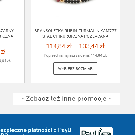
ZARNY,
BRANSOLETKA RUBIN, TURMALIN KAM777
GICZNA
STAL CHIRURGICZNA POZŁACANA
114,84
zł
–
133,44
zł
3
zł
Poprzednia najniższa cena:
114,84
zł
.
6,64
zł
.
WYBIERZ ROZMIAR
- Zobacz też inne promocje -
ezpieczne płatności z PayU