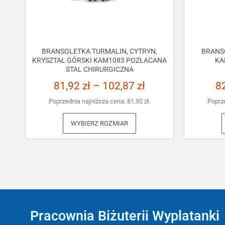
BRANSOLETKA TURMALIN, CYTRYN,
BRANS
KRYSZTAŁ GÓRSKI KAM1083 POZŁACANA
KA
STAL CHIRURGICZNA
81,92
zł
–
102,87
zł
8
Poprzednia najniższa cena:
81,92
zł
.
Poprz
WYBIERZ ROZMIAR
Pracownia Biżuterii Wyplatanki