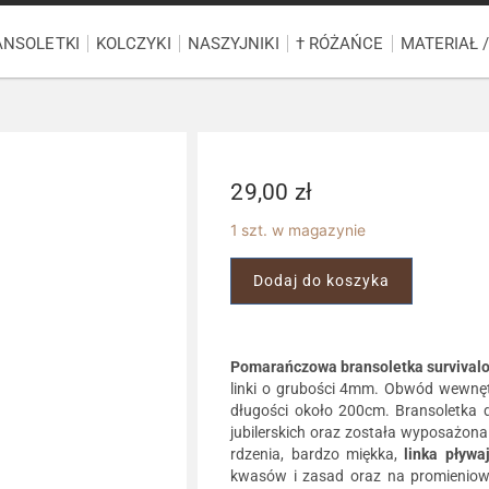
ANSOLETKI
KOLCZYKI
NASZYJNIKI
† RÓŻAŃCE
MATERIAŁ 
29,00
zł
1 szt. w magazynie
Dodaj do koszyka
Pomarańczowa bransoletka survivalo
linki o grubości 4mm. Obwód wewnętr
długości około 200cm. Bransoletka d
jubilerskich oraz została wyposażon
rdzenia, bardzo miękka,
linka
pływa
kwasów i zasad oraz na promieniow