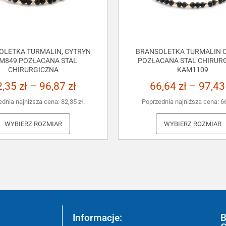
OLETKA TURMALIN, CYTRYN
BRANSOLETKA TURMALIN C
M849 POZŁACANA STAL
POZŁACANA STAL CHIRUR
CHIRURGICZNA
KAM1109
2,35
zł
–
96,87
zł
66,64
zł
–
97,4
ednia najniższa cena:
82,35
zł
.
Poprzednia najniższa cena:
6
WYBIERZ ROZMIAR
WYBIERZ ROZMIAR
Informacje:
B