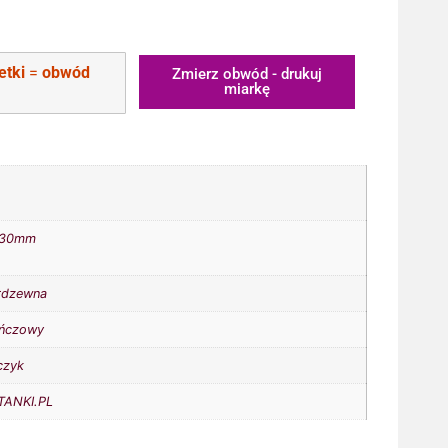
etki
=
obwód
Zmierz obwód - drukuj
miarkę
30mm
erdzewna
ńczowy
czyk
ANKI.PL