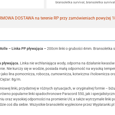
bransoletka survival
,
bransoletka surviv
MOWA DOSTAWA na terenie RP przy zamówieniach powyżej 1
olle – Linka PP pływająca –
200cm linki o grubości 4mm. Bransoletka 
ka
pływająca.
Linka nie wchłaniająca wody, odporna na działanie kwasów
anie. Nie kurczy się w wodzie, posiada małą odporność na wysoką temper
 jako lina pomocnicza, robocza, cumownicza, kotwiczna i holownicza oraz
Ciężar: 8g/m.
niowej linki, przydatnej w różnych sytuacjach, w oryginalnej formie – biż
równo popularne linki spadochronowe Paracord 550, jak i specjalistyczne l
niu oraz wysokiej odporności na promienie UV, a także wytrzymałe linki p
ie coś dla siebie. Wszystkie bransoletki wyplecione przez Wyplatanki.pl