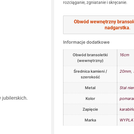
rozciąganie, zgniatanie i skręcanie.
Obwód wewnętrzny bransol
nadgarstka
.
Informacje dodatkowe
Obwód bransoletki
16cm
(wewnętrzny)
Średnica kamieni /
20mm
,
szerokość
Metal
Stal ni
jubilerskich.
Kolor
pomara
Zapięcie
karabiń
Marka
WYPLAT