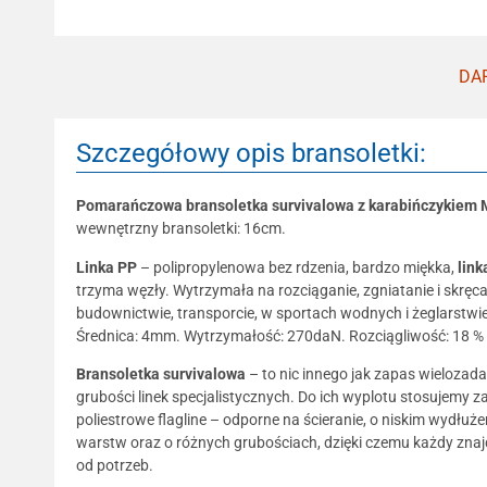
DAR
Szczegółowy opis bransoletki:
Pomarańczowa bransoletka survivalowa z karabińczykiem M
wewnętrzny bransoletki: 16cm.
Linka
PP
– polipropylenowa bez rdzenia, bardzo miękka,
lin
trzyma węzły. Wytrzymała na rozciąganie, zgniatanie i skręc
budownictwie, transporcie, w sportach wodnych i żeglarstwie
Średnica: 4mm. Wytrzymałość: 270daN. Rozciągliwość: 18 % 
Bransoletka survivalowa
– to nic innego jak zapas wielozada
grubości linek specjalistycznych. Do ich wyplotu stosujemy za
poliestrowe flagline – odporne na ścieranie, o niskim wydłuże
warstw oraz o różnych grubościach, dzięki czemu każdy znajdz
od potrzeb.