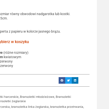
ozmiar równy obwodowi nadgarstka lub kostki.
0,5cm.
operta z papieru w kolorze jasnego brązu.
ierz w koszyku
we
(różne rozmiary)
em
kwiatowym
czerwony
czerwony
tki harcerskie
,
Bransoletki młodzieżowe
,
Bransoletki
nsoletki żeglarskie
rcerska
,
bransoletka linka żeglarska
,
bransoletka przetrwania
,