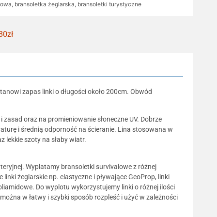
alowa
,
bransoletka żeglarska
,
bransoletki turystyczne
80zł
stanowi zapas linki o długości około 200cm. Obwód
 i zasad oraz na promieniowanie słoneczne UV. Dobrze
aturę i średnią odporność na ścieranie. Lina stosowana w
 lekkie szoty na słaby wiatr.
uteryjnej. Wyplatamy bransoletki survivalowe z różnej
inki żeglarskie np. elastyczne i pływające GeoProp, linki
oliamidowe. Do wyplotu wykorzystujemy linki o różnej ilości
 można w łatwy i szybki sposób rozpleść i użyć w zależności