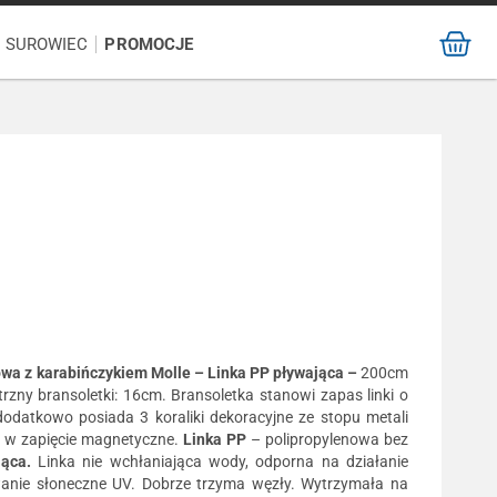
/ SUROWIEC
PROMOCJE
wa z karabińczykiem Molle – Linka PP pływająca –
200cm
zny bransoletki: 16cm. Bransoletka stanowi zapas linki o
odatkowo posiada 3 koraliki dekoracyjne ze stopu metali
a w zapięcie magnetyczne.
Linka
PP
– polipropylenowa bez
jąca.
Linka nie wchłaniająca wody, odporna na działanie
anie słoneczne UV. Dobrze trzyma węzły. Wytrzymała na