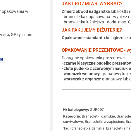
JAKI ROZMIAR WYBRAĆ?
r opakowania w
Zmierz obwód nadgarstka
lub kostki i:
- bransoletka dopasowana - wybierz r
- bransoletka luźniejsza - dodaj max. 
JAK PAKUJEMY BIŻUTERIĘ?
wisto, GPay i inne.
Opakowanie standard
: ekologiczna k
OPAKOWANIE PREZENTOWE - wyb
Dostępne opakowania prezentowe:
-
czarne klasyczne pudełko prezento
-
złote pudełko z czerwonym nadruki
-
woreczek welurowy
: granatowy lub 
-
woreczek z organzy:
granatowy lub 
Nr katalogowy:
SUR097
Kategorie:
Bransoletki damskie
,
Bransole
survivalowe
,
Bransoletki z zapięciem
,
Bra
Tagi
bransoletka damska
,
bransoletka ha