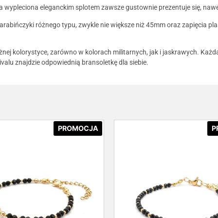
wa wypleciona eleganckim splotem zawsze gustownie prezentuje się, na
karabińczyki różnego typu, zwykle nie większe niż 45mm oraz zapięcia 
żnej kolorystyce, zarówno w kolorach militarnych, jak i jaskrawych. Każ
vivalu znajdzie odpowiednią bransoletkę dla siebie.
PROMOCJA
P