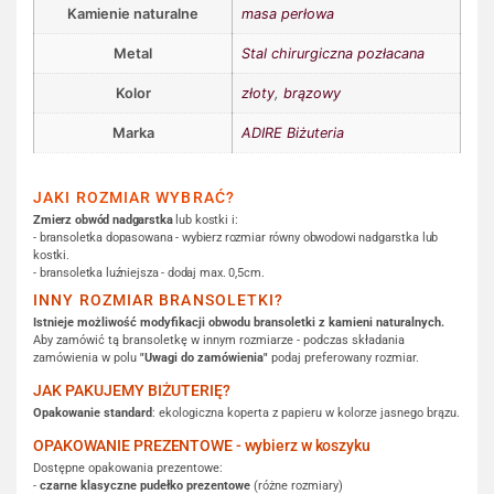
Kamienie naturalne
masa perłowa
Metal
Stal chirurgiczna pozłacana
Kolor
złoty
,
brązowy
Marka
ADIRE Biżuteria
JAKI ROZMIAR WYBRAĆ?
Zmierz obwód nadgarstka
lub kostki i:
- bransoletka dopasowana - wybierz rozmiar równy obwodowi nadgarstka lub
kostki.
- bransoletka luźniejsza - dodaj max. 0,5cm.
INNY ROZMIAR BRANSOLETKI?
Istnieje możliwość modyfikacji obwodu bransoletki z kamieni naturalnych.
Aby zamówić tą bransoletkę w innym rozmiarze - podczas składania
zamówienia w polu
"Uwagi do zamówienia"
podaj preferowany rozmiar.
JAK PAKUJEMY BIŻUTERIĘ?
Opakowanie standard
: ekologiczna koperta z papieru w kolorze jasnego brązu.
OPAKOWANIE PREZENTOWE - wybierz w koszyku
Dostępne opakowania prezentowe:
-
czarne klasyczne pudełko prezentowe
(różne rozmiary)