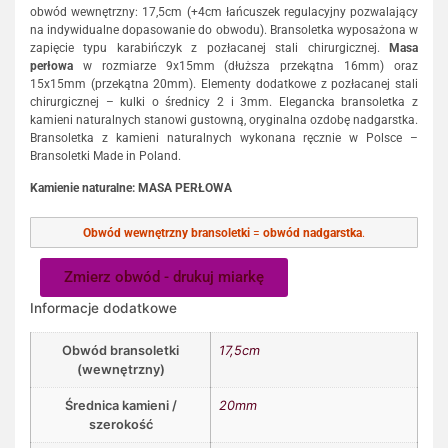
obwód wewnętrzny: 17,5cm (+4cm łańcuszek regulacyjny pozwalający
na indywidualne dopasowanie do obwodu). Bransoletka wyposażona w
zapięcie typu karabińczyk z pozłacanej stali chirurgicznej.
Masa
perłowa
w rozmiarze 9x15mm (dłuższa przekątna 16mm) oraz
15x15mm (przekątna 20mm). Elementy dodatkowe z pozłacanej stali
chirurgicznej – kulki o średnicy 2 i 3mm. Elegancka bransoletka z
kamieni naturalnych stanowi gustowną, oryginalna ozdobę nadgarstka.
Bransoletka z kamieni naturalnych wykonana ręcznie w Polsce –
Bransoletki Made in Poland.
Kamienie naturalne: MASA PERŁOWA
Obwód wewnętrzny bransoletki
=
obwód nadgarstka
.
Zmierz obwód - drukuj miarkę
Informacje dodatkowe
Obwód bransoletki
17,5cm
(wewnętrzny)
Średnica kamieni /
20mm
szerokość