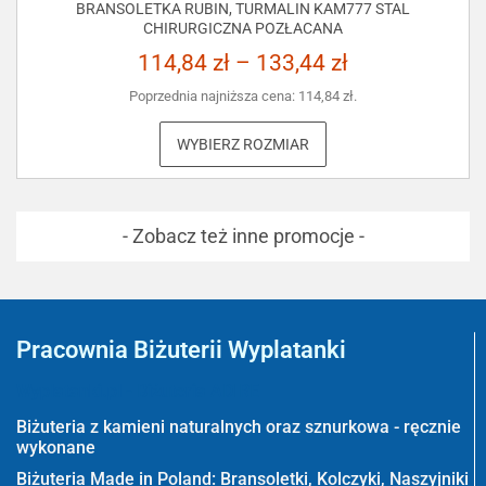
BRANSOLETKA RUBIN, TURMALIN KAM777 STAL
CHIRURGICZNA POZŁACANA
114,84
zł
–
133,44
zł
Poprzednia najniższa cena:
114,84
zł
.
WYBIERZ ROZMIAR
- Zobacz też inne promocje -
Pracownia Biżuterii Wyplatanki
Wyplatanki.pl - Biżuteria ADIRE
Biżuteria z kamieni naturalnych oraz sznurkowa - ręcznie
wykonane
Biżuteria Made in Poland: Bransoletki, Kolczyki, Naszyjniki