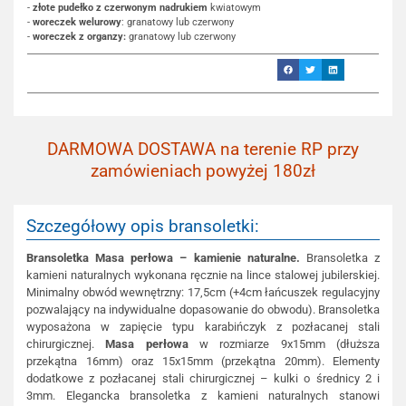
-
złote pudełko z czerwonym nadrukiem
kwiatowym
-
woreczek welurowy
: granatowy lub czerwony
-
woreczek z organzy:
granatowy lub czerwony
DARMOWA DOSTAWA na terenie RP przy
zamówieniach powyżej 180zł
Szczegółowy opis bransoletki:
Bransoletka Masa perłowa – kamienie naturalne.
Bransoletka z
kamieni naturalnych wykonana ręcznie na lince stalowej jubilerskiej.
Minimalny obwód wewnętrzny: 17,5cm (+4cm łańcuszek regulacyjny
pozwalający na indywidualne dopasowanie do obwodu). Bransoletka
wyposażona w zapięcie typu karabińczyk z pozłacanej stali
chirurgicznej.
Masa perłowa
w rozmiarze 9x15mm (dłuższa
przekątna 16mm) oraz 15x15mm (przekątna 20mm). Elementy
dodatkowe z pozłacanej stali chirurgicznej – kulki o średnicy 2 i
3mm. Elegancka bransoletka z kamieni naturalnych stanowi