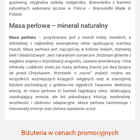
gustowną, oryginalna ozdobę nadgarstka. Bransoletka z kamieni
naturalnych wykonana ręcznie w Polsce – Bransoletki Made in
Poland.
Masa perłowa – minerał naturalny
Masa perłowa
– pozyskiwana jest z muszli małży morskich, a
dokładniej z najbardziej wewnętrznej silnie opalizującej warstwy
muszli. Masa perłowa jest najczęściej w kolorze białym, złamanej
bieli i bladoróżowym. Jest naturalnym surowcem złożonym głównie z
węglanu wapnia o krystalizacji aragonitu, zawiera aminokwasy i inne
minerały. Ludzkość znała już masę perłową (nacre) już dwa tysiące
lat przed Chrystusem. Wzmianki o „nacre” znaleźć można we
wszystkich ważniejszych księgach religijnych oraz w starożytnej
biżuterii pochodzącej z grobowców egipskich faraonów. Niektórzy
wierzą, że masa perłowa to kamień łagodzący stres, relaksujący,
uspokajający emocje, ale też pobudzający intuicję, wyobraźnię,
wrażliwość i zdolności adaptacyjne. Masa perłowa harmonizuje i
równoważy emocje oraz ułatwia wyrażanie uczuć.
Biżuteria w cenach promocyjnych