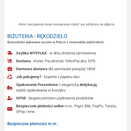
Kolor rzeczywisty może nieznacznie różnić się od koloru na zdjęciu.
BIŻUTERIA - RĘKODZIEŁO
Bransoletka wykonana ręcznie w Polsce z materiałów jubilerskich.
Szybka WYSYŁKA
- w dniu złożenia zamówienia
Dostawa
- Kurier, Paczkomat, OrlenPaczka, DPD
Darmowa dostawa
dla zamówień powyżej 180zł
Jak pakujemy?
- koperta z papieru eko
Opakowanie Prezentowe
z elegancką
dedykacją
-
wybór opakowania w koszyku
GPSR
- bezpieczeństwo użytkownia produktów
Bezpiecznie płatności online
m.in.: PayU, Blik, PayPo, Twisto,
GPay i inne.
Bezpieczne płatności m.in.: