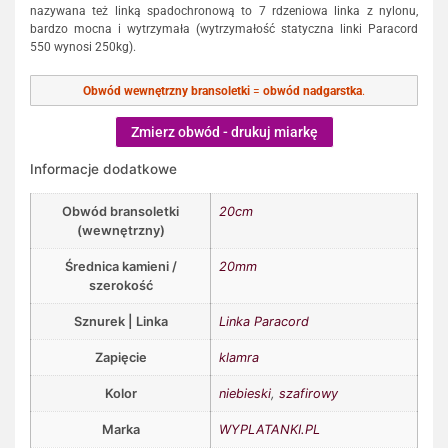
nazywana też linką spadochronową to 7 rdzeniowa linka z nylonu,
bardzo mocna i wytrzymała (wytrzymałość statyczna linki Paracord
550 wynosi 250kg).
Obwód wewnętrzny bransoletki
=
obwód nadgarstka
.
Zmierz obwód - drukuj miarkę
Informacje dodatkowe
Obwód bransoletki
20cm
(wewnętrzny)
Średnica kamieni /
20mm
szerokość
Sznurek | Linka
Linka Paracord
Zapięcie
klamra
Kolor
niebieski
,
szafirowy
Marka
WYPLATANKI.PL