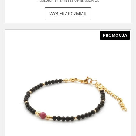
Poprzednia najniższa cena:
66,64
zł
.
WYBIERZ ROZMIAR
PROMOCJA