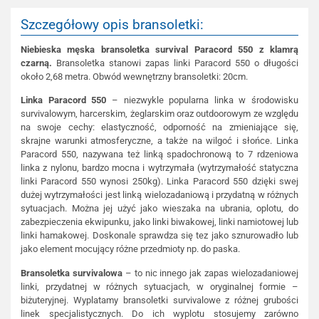
Szczegółowy opis bransoletki:
Niebieska męska bransoletka survival Paracord 550 z klamrą
czarną.
Bransoletka stanowi zapas linki Paracord 550 o długości
około 2,68 metra. Obwód wewnętrzny bransoletki: 20cm.
Linka Paracord 550
– niezwykle popularna linka w środowisku
survivalowym, harcerskim, żeglarskim oraz outdoorowym ze względu
na swoje cechy: elastyczność, odporność na zmieniające się,
skrajne warunki atmosferyczne, a także na wilgoć i słońce. Linka
Paracord 550, nazywana też linką spadochronową to 7 rdzeniowa
linka z nylonu, bardzo mocna i wytrzymała (wytrzymałość statyczna
linki Paracord 550 wynosi 250kg). Linka Paracord 550 dzięki swej
dużej wytrzymałości jest linką wielozadaniową i przydatną w różnych
sytuacjach. Można jej użyć jako wieszaka na ubrania, oplotu, do
zabezpieczenia ekwipunku, jako linki biwakowej, linki namiotowej lub
linki hamakowej. Doskonale sprawdza się tez jako sznurowadło lub
jako element mocujący różne przedmioty np. do paska.
Bransoletka survivalowa
– to nic innego jak zapas wielozadaniowej
linki, przydatnej w różnych sytuacjach, w oryginalnej formie –
biżuteryjnej. Wyplatamy bransoletki survivalowe z różnej grubości
linek specjalistycznych. Do ich wyplotu stosujemy zarówno