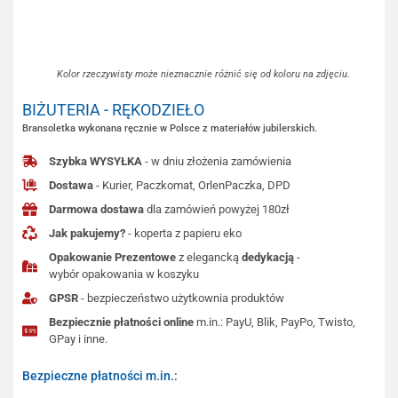
Kolor rzeczywisty może nieznacznie różnić się od koloru na zdjęciu.
BIŻUTERIA - RĘKODZIEŁO
Bransoletka wykonana ręcznie w Polsce z materiałów jubilerskich.
Szybka WYSYŁKA
- w dniu złożenia zamówienia
Dostawa
- Kurier, Paczkomat, OrlenPaczka, DPD
Darmowa dostawa
dla zamówień powyżej 180zł
Jak pakujemy?
- koperta z papieru eko
Opakowanie Prezentowe
z elegancką
dedykacją
-
wybór opakowania w koszyku
GPSR
- bezpieczeństwo użytkownia produktów
Bezpiecznie płatności online
m.in.: PayU, Blik, PayPo, Twisto,
GPay i inne.
Bezpieczne płatności m.in.: