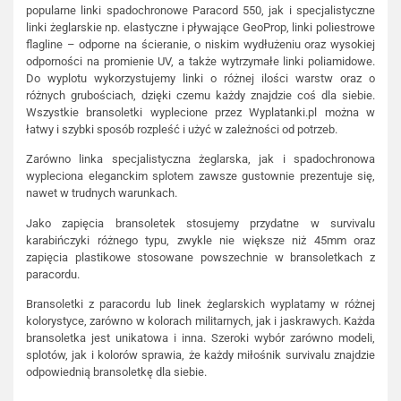
popularne linki spadochronowe Paracord 550, jak i specjalistyczne
linki żeglarskie np. elastyczne i pływające GeoProp, linki poliestrowe
flagline – odporne na ścieranie, o niskim wydłużeniu oraz wysokiej
odporności na promienie UV, a także wytrzymałe linki poliamidowe.
Do wyplotu wykorzystujemy linki o różnej ilości warstw oraz o
różnych grubościach, dzięki czemu każdy znajdzie coś dla siebie.
Wszystkie bransoletki wyplecione przez Wyplatanki.pl można w
łatwy i szybki sposób rozpleść i użyć w zależności od potrzeb.
Zarówno linka specjalistyczna żeglarska, jak i spadochronowa
wypleciona eleganckim splotem zawsze gustownie prezentuje się,
nawet w trudnych warunkach.
Jako zapięcia bransoletek stosujemy przydatne w survivalu
karabińczyki różnego typu, zwykle nie większe niż 45mm oraz
zapięcia plastikowe stosowane powszechnie w bransoletkach z
paracordu.
Bransoletki z paracordu lub linek żeglarskich wyplatamy w różnej
kolorystyce, zarówno w kolorach militarnych, jak i jaskrawych. Każda
bransoletka jest unikatowa i inna. Szeroki wybór zarówno modeli,
splotów, jak i kolorów sprawia, że każdy miłośnik survivalu znajdzie
odpowiednią bransoletkę dla siebie.