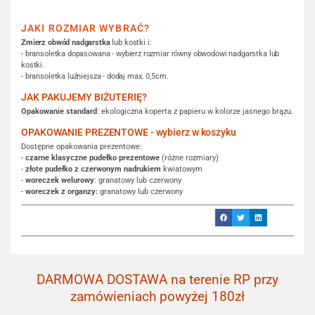
JAKI ROZMIAR WYBRAĆ?
Zmierz obwód nadgarstka
lub kostki i:
- bransoletka dopasowana - wybierz rozmiar równy obwodowi nadgarstka lub
kostki.
- bransoletka luźniejsza - dodaj max. 0,5cm.
JAK PAKUJEMY BIŻUTERIĘ?
Opakowanie standard
: ekologiczna koperta z papieru w kolorze jasnego brązu.
OPAKOWANIE PREZENTOWE - wybierz w koszyku
Dostępne opakowania prezentowe:
-
czarne klasyczne pudełko prezentowe
(różne rozmiary)
-
złote pudełko z czerwonym nadrukiem
kwiatowym
-
woreczek welurowy
: granatowy lub czerwony
-
woreczek z organzy:
granatowy lub czerwony
DARMOWA DOSTAWA na terenie RP przy
zamówieniach powyżej 180zł