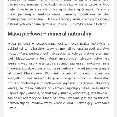
pamięciowy miedziany. Kolczyki wyposażone są w zapięcie typu
bigle otwarte ze stali chirurgicznej pozłacanej (sierpy). Perełki z
masy perłowej o średnicy 6mm. Elementy dodatkowe ze stali
chirurgicznej pozłacanej – kulki o średnicy 2mm. Kolczyki z kamieni
naturalnych wykonane ręcznie w Polsce – Kolczyki Made in Poland.
Masa perłowa – minerał naturalny
Masa perłowa – pozyskiwana jest z muszli małży morskich, a
dokładniej z najbardziej wewnętrznej silnie opalizującej warstwy
muszli. Masa perłowa jest najczęściej w kolorze białym, złamanej
bieli i bladoróżowym. Jest naturalnym surowcem złożonym głównie z
węglanu wapnia o krystalizacji aragonitu, zawiera aminokwasy i inne
minerały. Ludzkość znała już masę perłową (nacre) już dwa tysiące
lat przed Chrystusem. Wzmianki o „nacre” znaleźć można we
wszystkich ważniejszych księgach religijnych oraz w starożytnej
biżuterii pochodzącej z grobowców egipskich faraonów. Niektórzy
wierzą, że masa perłowa to kamień łagodzący stres, relaksujący,
uspokajający emocje, pobudzający intuicję, wyobraźnię, wrażliwość i
zdolności adaptacyjne. Masa perłowa uważana jest też za minerał
harmonizujący, równoważący emocje oraz ułatwiający wyrażanie
uczuć.