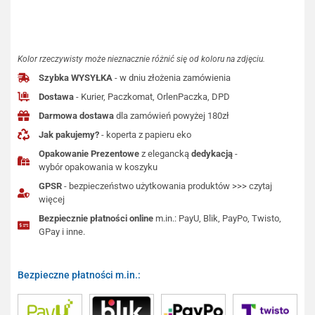
Kolor rzeczywisty może nieznacznie różnić się od koloru na zdjęciu.
Szybka WYSYŁKA
- w dniu złożenia zamówienia
Dostawa
- Kurier, Paczkomat, OrlenPaczka, DPD
Darmowa dostawa
dla zamówień powyżej 180zł
Jak pakujemy?
- koperta z papieru eko
Opakowanie Prezentowe
z elegancką
dedykacją
-
wybór opakowania w koszyku
GPSR
- bezpieczeństwo użytkowania produktów >>> czytaj
więcej
Bezpiecznie płatności online
m.in.: PayU, Blik, PayPo, Twisto,
GPay i inne.
Bezpieczne płatności m.in.: