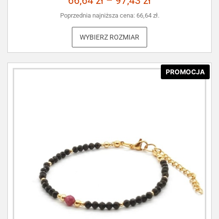
66,64
zł
–
97,43
zł
Poprzednia najniższa cena:
66,64
zł
.
WYBIERZ ROZMIAR
PROMOCJA