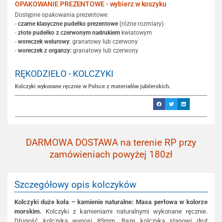
OPAKOWANIE PREZENTOWE - wybierz w koszyku
Dostępne opakowania prezentowe:
-
czarne klasyczne pudełko prezentowe
(różne rozmiary)
-
złote pudełko z czerwonym nadrukiem
kwiatowym
-
woreczek welurowy
: granatowy lub czerwony
-
woreczek z organzy:
granatowy lub czerwony
RĘKODZIEŁO - KOLCZYKI
Kolczyki wykonane ręcznie w Polsce z materiałów jubilerskich.
DARMOWA DOSTAWA na terenie RP przy
zamówieniach powyżej 180zł
Szczegółowy opis kolczyków
Kolczyki duże koła – kamienie naturalne: Masa perłowa w kolorze
morskim.
Kolczyki z kamieniami naturalnymi wykonane ręcznie.
Długość kolczyka wynosi 85mm. Bazę kolczyka stanowi drut