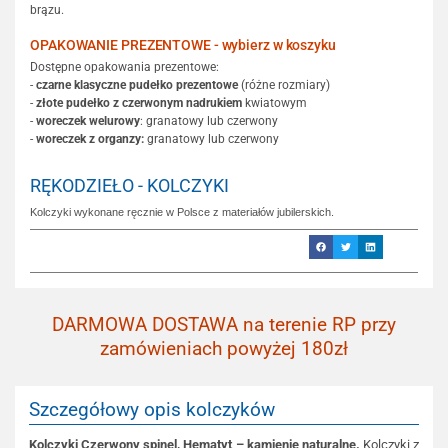
brązu.
OPAKOWANIE PREZENTOWE - wybierz w koszyku
Dostępne opakowania prezentowe:
-
czarne klasyczne pudełko prezentowe
(różne rozmiary)
-
złote pudełko z czerwonym nadrukiem
kwiatowym
-
woreczek welurowy
: granatowy lub czerwony
-
woreczek z organzy:
granatowy lub czerwony
RĘKODZIEŁO - KOLCZYKI
Kolczyki wykonane ręcznie w Polsce z materiałów jubilerskich.
DARMOWA DOSTAWA na terenie RP przy
zamówieniach powyżej 180zł
Szczegółowy opis kolczyków
Kolczyki Czerwony spinel, Hematyt – kamienie naturalne.
Kolczyki z