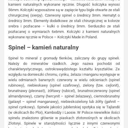
kamieni naturalnych wykonane ręcznie. Długość kolczyka wynosi
56mm. Kolczyki wyposażone są w zapięcie typu bigle otwarte ze stali
chirurgicznej (sierpy). Czerwony spinel o średnicy 3mm. Hematyt o
średnicy 3mm. Elementy dodatkowe ze stali chirurgicznej w kolorze
srebra i pozłacane – kulki o średnicy 3mm. Serduszko ze stali
pozłacanej o wymiarach 6x6mm. Kolczyki z kamieni naturalnych
wykonane ręcznie w Polsce – Kolczyki Made in Poland.
Spinel – kamień naturalny
Spinel to minerał z gromady tlenków, zaliczany do grupy spineli.
Należy do minerałów rzadkich. Jego nazwa pochodzi od
charakterystycznego, ostrokrawędzistego kształtu kryształów. Ze
względu na domieszki chromu, cynku, żelaza i manganu występuje w
wielu odmianach barwnych: czerwony w wielu odcieniach (spinel
rubinowy), niebieskawy (spinel szafirowy), zielony (tzw. cejlonit),
brunatnawy (pleonast), żółtawy (rubicel), brunatnoczerwony (spinel
almandynowy), czarny (hercynit – spinel żelazawy), ciemnobrunatny
(galaxyt – spinel manganawy), niebieskozielony lub żółty (gahnit –
spinel cynkowy). Spinele jakości jubilerskiej spotyka się w Tajlandii
(w okolicach Bo Ploi), Kambodży i Laosie. W Polsce niewielkie ilości
spinelu znaleziono głównie w piaskach złotonośnych w okolicach
Złotoryi. Spinele w starożytności łącznie z innymi czerwonymi