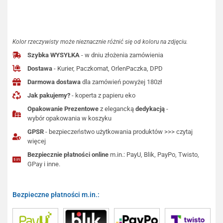
Kolor rzeczywisty może nieznacznie różnić się od koloru na zdjęciu.
Szybka WYSYŁKA
- w dniu złożenia zamówienia
Dostawa
- Kurier, Paczkomat, OrlenPaczka, DPD
Darmowa dostawa
dla zamówień powyżej 180zł
Jak pakujemy?
- koperta z papieru eko
Opakowanie Prezentowe
z elegancką
dedykacją
-
wybór opakowania w koszyku
GPSR
- bezpieczeństwo użytkowania produktów >>> czytaj
więcej
Bezpiecznie płatności online
m.in.: PayU, Blik, PayPo, Twisto,
GPay i inne.
Bezpieczne płatności m.in.: