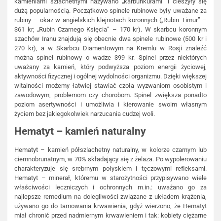
kamieniami szlachetnymi nazywano „karbunkułami” i cieszyły się
dużą popularnością. Początkowo spinele rubinowe były uważane za
rubiny – okaz w angielskich klejnotach koronnych („Rubin Timur” –
361 kr; „Rubin Czarnego Księcia” – 170 kr). W skarbcu koronnym
szachów Iranu znajdują się obecnie dwa spinele rubinowe (500 kr i
270 kr), a w Skarbcu Diamentowym na Kremlu w Rosji znaleźć
można spinel rubinowy o wadze 399 kr. Spinel przez niektórych
uważany za kamień, który podwyższa poziom energii życiowej,
aktywności fizycznej i ogólnej wydolności organizmu. Dzięki większej
witalności możemy łatwiej stawiać czoła wyzwaniom osobistym i
zawodowym, problemom czy chorobom. Spinel zwiększa ponadto
poziom asertywności i umożliwia i kierowanie swoim własnym
życiem bez jakiegokolwiek narzucania cudzej woli.
Hematyt – kamień naturalny
Hematyt – kamień półszlachetny naturalny, w kolorze czarnym lub
ciemnobrunatnym, w 70% składający się z żelaza. Po wypolerowaniu
charakteryzuje się srebrnym połyskiem i tęczowymi refleksami.
Hematyt – minerał, któremu w starożytności przypisywano wiele
właściwości leczniczych i ochronnych m.in.: uważano go za
najlepsze remedium na dolegliwości związane z układem krążenia,
używano go do tamowania krwawienia, gdyż wierzono, że Hematyt
miał chronić przed nadmiernym krwawieniem i tak: kobiety ciężarne