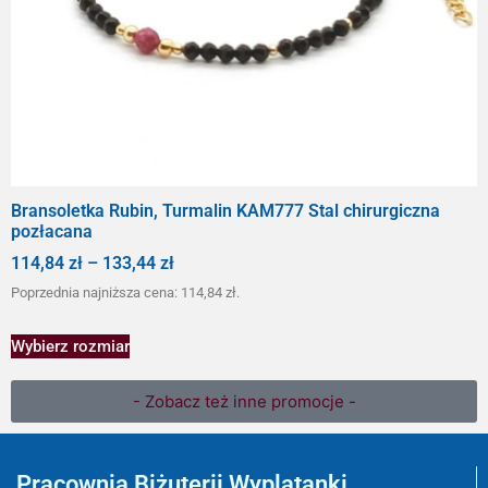
Bransoletka Rubin, Turmalin KAM777 Stal chirurgiczna
pozłacana
114,84
zł
–
133,44
zł
Poprzednia najniższa cena:
114,84
zł
.
Wybierz rozmiar
- Zobacz też inne promocje -
Pracownia Biżuterii Wyplatanki