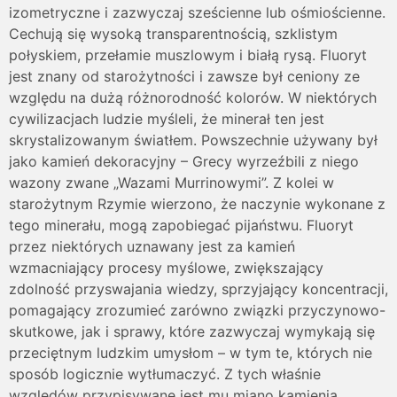
izometryczne i zazwyczaj sześcienne lub ośmiościenne.
Cechują się wysoką transparentnością, szklistym
połyskiem, przełamie muszlowym i białą rysą. Fluoryt
jest znany od starożytności i zawsze był ceniony ze
względu na dużą różnorodność kolorów. W niektórych
cywilizacjach ludzie myśleli, że minerał ten jest
skrystalizowanym światłem. Powszechnie używany był
jako kamień dekoracyjny – Grecy wyrzeźbili z niego
wazony zwane „Wazami Murrinowymi”. Z kolei w
starożytnym Rzymie wierzono, że naczynie wykonane z
tego minerału, mogą zapobiegać pijaństwu. Fluoryt
przez niektórych uznawany jest za kamień
wzmacniający procesy myślowe, zwiększający
zdolność przyswajania wiedzy, sprzyjający koncentracji,
pomagający zrozumieć zarówno związki przyczynowo-
skutkowe, jak i sprawy, które zazwyczaj wymykają się
przeciętnym ludzkim umysłom – w tym te, których nie
sposób logicznie wytłumaczyć. Z tych właśnie
względów przypisywane jest mu miano kamienia