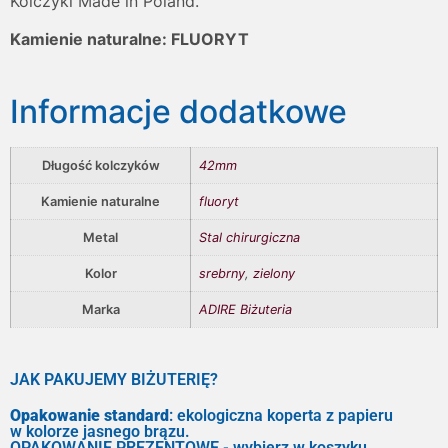
Kolczyki Made in Poland.
Kamienie naturalne: FLUORYT
Informacje dodatkowe
Długość kolczyków
42mm
Kamienie naturalne
fluoryt
Metal
Stal chirurgiczna
Kolor
srebrny
,
zielony
Marka
ADIRE Biżuteria
JAK PAKUJEMY BIŻUTERIĘ?
Opakowanie standard
: ekologiczna koperta z papieru
w kolorze jasnego brązu.
OPAKOWANIE PREZENTOWE - wybierz w koszyku