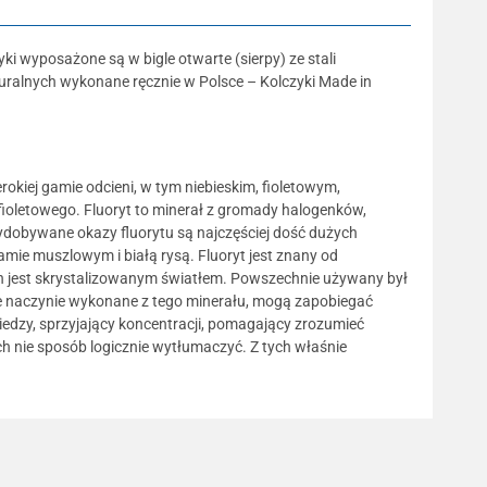
i wyposażone są w bigle otwarte (sierpy) ze stali
aturalnych wykonane ręcznie w Polsce – Kolczyki Made in
rokiej gamie odcieni, w tym niebieskim, fioletowym,
afioletowego. Fluoryt to minerał z gromady halogenków,
Wydobywane okazy fluorytu są najczęściej dość dużych
mie muszlowym i białą rysą. Fluoryt jest znany od
 ten jest skrystalizowanym światłem. Powszechnie używany był
że naczynie wykonane z tego minerału, mogą zapobiegać
edzy, sprzyjający koncentracji, pomagający zrozumieć
h nie sposób logicznie wytłumaczyć. Z tych właśnie