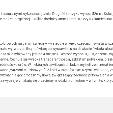
i naturalnymi wykonane ręcznie. Długość kolczyka wynosi 52mm. Kolczyk
 stali chirurgicznej – kulki o średnicy 3mm i 2mm. Kolczyki z kamieni n
j kolorowych na całym świecie – występuje w wielu częściach świata w sze
erału wytwarza silną poświatę po wystawieniu na działanie światła ultr
 Mohsa sklasyfikowany jest na 4 miejscu. Gęstość wynosi 3,1–3,2 g/cm³. 
enne. Cechują się wysoką transparentnością, szklistym połyskiem, przeła
rodność kolorów. W niektórych cywilizacjach ludzie myśleli, że minerał
 zwane „Wazami Murrinowymi”. Z kolei w starożytnym Rzymie wierzono, 
ń wzmacniający procesy myślowe, zwiększający zdolność przyswajania wi
zazwyczaj wymykają się przeciętnym ludzkim umysłom – w tym te, któryc