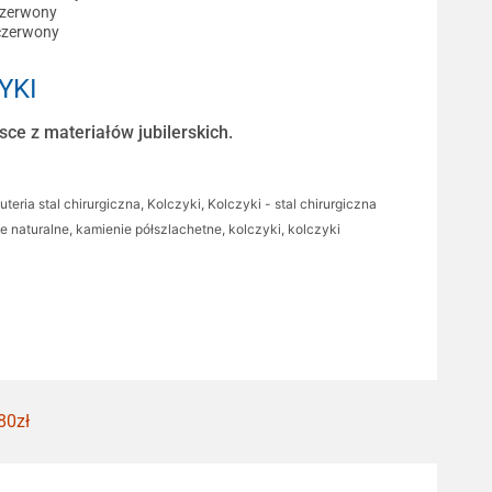
czerwony
czerwony
YKI
ce z materiałów jubilerskich.
uteria stal chirurgiczna
,
Kolczyki
,
Kolczyki - stal chirurgiczna
e naturalne
,
kamienie półszlachetne
,
kolczyki
,
kolczyki
80zł