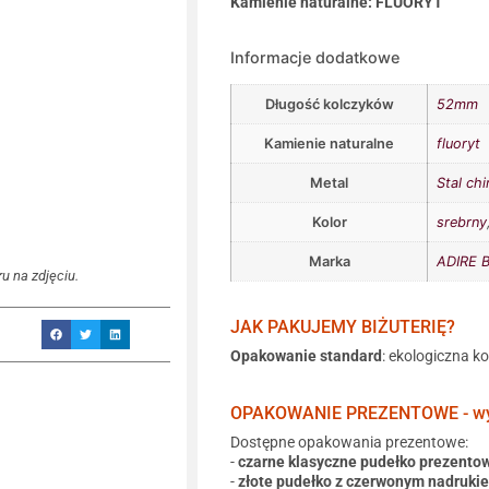
Kamienie naturalne: FLUORYT
Informacje dodatkowe
Długość kolczyków
52mm
Kamienie naturalne
fluoryt
Metal
Stal chi
Kolor
srebrny
Marka
ADIRE B
u na zdjęciu.
JAK PAKUJEMY BIŻUTERIĘ?
Opakowanie standard
: ekologiczna k
OPAKOWANIE PREZENTOWE - wyb
Dostępne opakowania prezentowe:
-
czarne klasyczne pudełko prezento
-
złote pudełko z czerwonym nadruki