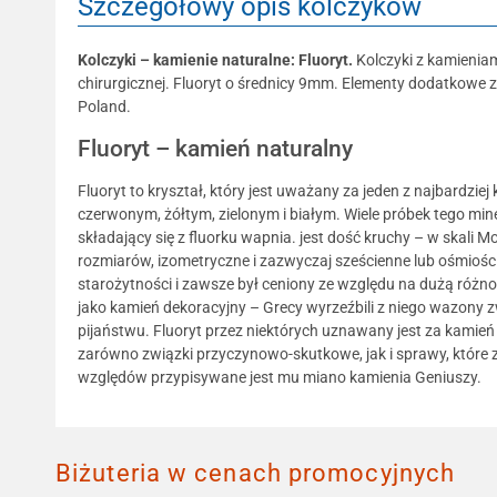
Szczegółowy opis kolczyków
Kolczyki – kamienie naturalne: Fluoryt.
Kolczyki z kamieniam
chirurgicznej. Fluoryt o średnicy 9mm. Elementy dodatkowe ze
Poland.
Fluoryt – kamień naturalny
Fluoryt to kryształ, który jest uważany za jeden z najbardzie
czerwonym, żółtym, zielonym i białym. Wiele próbek tego min
składający się z fluorku wapnia. jest dość kruchy – w skali
rozmiarów, izometryczne i zazwyczaj sześcienne lub ośmiości
starożytności i zawsze był ceniony ze względu na dużą różno
jako kamień dekoracyjny – Grecy wyrzeźbili z niego wazony
pijaństwu. Fluoryt przez niektórych uznawany jest za kamie
zarówno związki przyczynowo-skutkowe, jak i sprawy, które 
względów przypisywane jest mu miano kamienia Geniuszy.
Biżuteria w cenach promocyjnych