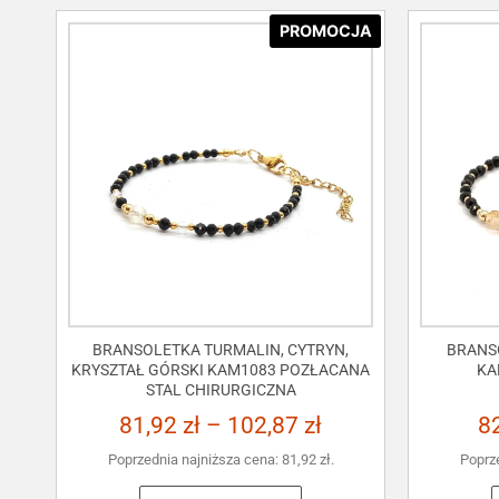
PROMOCJA
BRANSOLETKA TURMALIN, CYTRYN,
BRANS
KRYSZTAŁ GÓRSKI KAM1083 POZŁACANA
KA
STAL CHIRURGICZNA
81,92
zł
–
102,87
zł
8
Poprzednia najniższa cena:
81,92
zł
.
Poprz