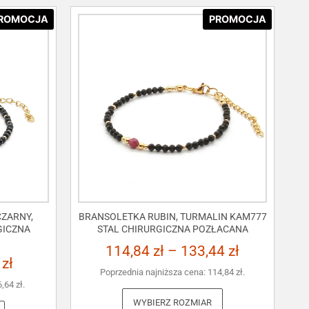
ROMOCJA
PROMOCJA
ZARNY,
BRANSOLETKA RUBIN, TURMALIN KAM777
GICZNA
STAL CHIRURGICZNA POZŁACANA
114,84
zł
–
133,44
zł
3
zł
Poprzednia najniższa cena:
114,84
zł
.
6,64
zł
.
WYBIERZ ROZMIAR