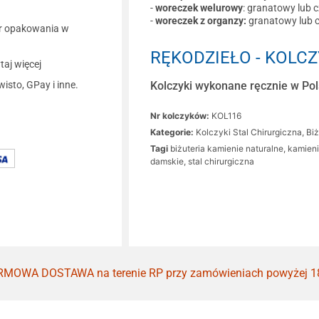
-
woreczek welurowy
: granatowy lub 
-
woreczek z organzy:
granatowy lub 
r opakowania w
RĘKODZIEŁO - KOLCZ
aj więcej
Kolczyki wykonane ręcznie w Pols
wisto, GPay i inne.
Nr kolczyków:
KOL116
Kategorie:
Kolczyki Stal Chirurgiczna
,
Biż
Tagi
biżuteria kamienie naturalne
,
kamieni
damskie
,
stal chirurgiczna
MOWA DOSTAWA na terenie RP przy zamówieniach powyżej 1