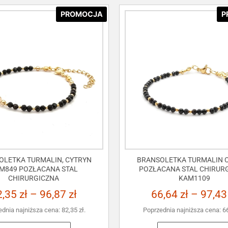
PROMOCJA
P
OLETKA TURMALIN, CYTRYN
BRANSOLETKA TURMALIN C
M849 POZŁACANA STAL
POZŁACANA STAL CHIRUR
CHIRURGICZNA
KAM1109
2,35
zł
–
96,87
zł
66,64
zł
–
97,4
ednia najniższa cena:
82,35
zł
.
Poprzednia najniższa cena:
6