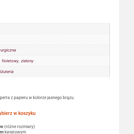
rurgiczna
,
fioletowy
,
zielony
iżuteria
operta z papieru w kolorze jasnego brązu.
ierz w koszyku
we
(różne rozmiary)
em
kwiatowym