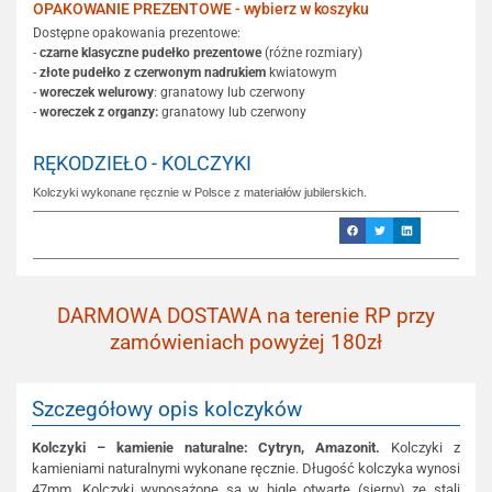
OPAKOWANIE PREZENTOWE - wybierz w koszyku
Dostępne opakowania prezentowe:
-
czarne klasyczne pudełko prezentowe
(różne rozmiary)
-
złote pudełko z czerwonym nadrukiem
kwiatowym
-
woreczek welurowy
: granatowy lub czerwony
-
woreczek z organzy:
granatowy lub czerwony
RĘKODZIEŁO - KOLCZYKI
Kolczyki wykonane ręcznie w Polsce z materiałów jubilerskich.
DARMOWA DOSTAWA na terenie RP przy
zamówieniach powyżej 180zł
Szczegółowy opis kolczyków
Kolczyki – kamienie naturalne: Cytryn, Amazonit.
Kolczyki z
kamieniami naturalnymi wykonane ręcznie. Długość kolczyka wynosi
47mm. Kolczyki wyposażone są w bigle otwarte (sierpy) ze stali