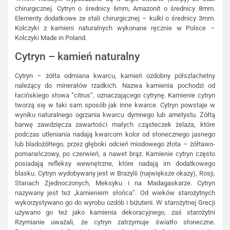
chirurgicznej. Cytryn o średnicy 6mm, Amazonit o średnicy 8mm.
Elementy dodatkowe ze stali chirurgicznej – kulki o średnicy 3mm.
Kolczyki z kamieni naturalnych wykonane ręcznie w Polsce –
Kolczyki Made in Poland.
Cytryn – kamień naturalny
Cytryn – żółta odmiana kwarcu, kamień ozdobny półszlachetny
należący do minerałów rzadkich. Nazwa kamienia pochodzi od
łacińskiego słowa “citrus”, oznaczającego cytrynę. Kamienie cytryn
tworzą się w taki sam sposób jak inne kwarce. Cytryn powstaje w
wyniku naturalnego ogrzania kwarcu dymnego lub ametystu. Żółtą
barwę zawdzięcza zawartości małych cząsteczek żelaza, które
podczas utleniania nadają kwarcom kolor od słonecznego jasnego
lub bladożółtego, przez głęboki odcień miodowego złota – żółtawo-
pomarańczowy, po czerwień, a nawet brąz. Kamienie cytryn często
posiadają refleksy wewnętrzne, które nadają im dodatkowego
blasku. Cytryn wydobywany jest w Brazylii (największe okazy), Rosji,
Stanach Zjednoczonych, Meksyku i na Madagaskarze. Cytryn
nazywany jest też „kamieniem słońca”. Od wieków starożytnych
wykorzystywano go do wyrobu ozdób i biżuterii. W starożytnej Grecji
używano go też jako kamienia dekoracyjnego, zaś starożytni
Rzymianie uważali, że cytryn zatrzymuje światło słoneczne.