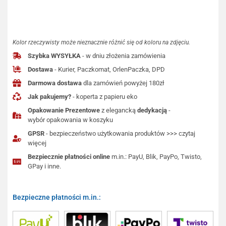
Kolor rzeczywisty może nieznacznie różnić się od koloru na zdjęciu.
Szybka WYSYŁKA
- w dniu złożenia zamówienia
Dostawa
- Kurier, Paczkomat, OrlenPaczka, DPD
Darmowa dostawa
dla zamówień powyżej 180zł
Jak pakujemy?
- koperta z papieru eko
Opakowanie Prezentowe
z elegancką
dedykacją
-
wybór opakowania w koszyku
GPSR
- bezpieczeństwo użytkowania produktów >>> czytaj
więcej
Bezpiecznie płatności online
m.in.: PayU, Blik, PayPo, Twisto,
GPay i inne.
Bezpieczne płatności m.in.: