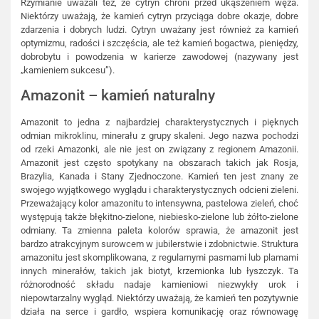
Rzymianie uważali też, że cytryn chroni przed ukąszeniem węża.
Niektórzy uważają, że kamień cytryn przyciąga dobre okazje, dobre
zdarzenia i dobrych ludzi. Cytryn uważany jest również za kamień
optymizmu, radości i szczęścia, ale też kamień bogactwa, pieniędzy,
dobrobytu i powodzenia w karierze zawodowej (nazywany jest
„kamieniem sukcesu”).
Amazonit – kamień naturalny
Amazonit to jedna z najbardziej charakterystycznych i pięknych
odmian mikroklinu, minerału z grupy skaleni. Jego nazwa pochodzi
od rzeki Amazonki, ale nie jest on związany z regionem Amazonii.
Amazonit jest często spotykany na obszarach takich jak Rosja,
Brazylia, Kanada i Stany Zjednoczone. Kamień ten jest znany ze
swojego wyjątkowego wyglądu i charakterystycznych odcieni zieleni.
Przeważający kolor amazonitu to intensywna, pastelowa zieleń, choć
występują także błękitno-zielone, niebiesko-zielone lub żółto-zielone
odmiany. Ta zmienna paleta kolorów sprawia, że amazonit jest
bardzo atrakcyjnym surowcem w jubilerstwie i zdobnictwie. Struktura
amazonitu jest skomplikowana, z regularnymi pasmami lub plamami
innych minerałów, takich jak biotyt, krzemionka lub łyszczyk. Ta
różnorodność składu nadaje kamieniowi niezwykły urok i
niepowtarzalny wygląd. Niektórzy uważają, że kamień ten pozytywnie
działa na serce i gardło, wspiera komunikację oraz równowagę