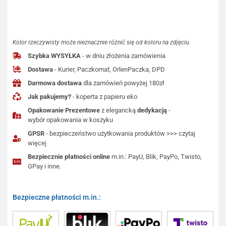
Kolor rzeczywisty może nieznacznie różnić się od koloru na zdjęciu.
Szybka WYSYŁKA
- w dniu złożenia zamówienia
Dostawa
- Kurier, Paczkomat, OrlenPaczka, DPD
Darmowa dostawa
dla zamówień powyżej 180zł
Jak pakujemy?
- koperta z papieru eko
Opakowanie Prezentowe
z elegancką
dedykacją
-
wybór opakowania w koszyku
GPSR
- bezpieczeństwo użytkowania produktów >>> czytaj
więcej
Bezpiecznie płatności online
m.in.: PayU, Blik, PayPo, Twisto,
GPay i inne.
Bezpieczne płatności m.in.: