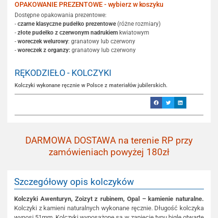
OPAKOWANIE PREZENTOWE - wybierz w koszyku
Dostępne opakowania prezentowe:
-
czarne klasyczne pudełko prezentowe
(różne rozmiary)
-
złote pudełko z czerwonym nadrukiem
kwiatowym
-
woreczek welurowy
: granatowy lub czerwony
-
woreczek z organzy:
granatowy lub czerwony
RĘKODZIEŁO - KOLCZYKI
Kolczyki wykonane ręcznie w Polsce z materiałów jubilerskich.
DARMOWA DOSTAWA na terenie RP przy
zamówieniach powyżej 180zł
Szczegółowy opis kolczyków
Kolczyki Awenturyn, Zoizyt z rubinem, Opal – kamienie naturalne.
Kolczyki z kamieni naturalnych wykonane ręcznie. Długość kolczyka
wynosi 51mm. Kolczyki wyposażone są w zapięcie typu bigle otwarte