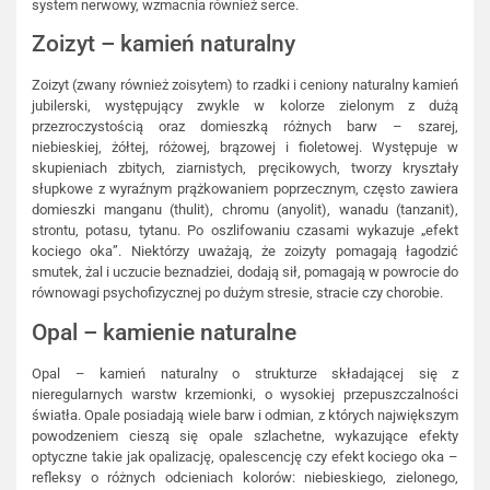
system nerwowy, wzmacnia również serce.
Zoizyt – kamień naturalny
Zoizyt (zwany również zoisytem) to rzadki i ceniony naturalny kamień
jubilerski, występujący zwykle w kolorze zielonym z dużą
przezroczystością oraz domieszką różnych barw – szarej,
niebieskiej, żółtej, różowej, brązowej i fioletowej. Występuje w
skupieniach zbitych, ziarnistych, pręcikowych, tworzy kryształy
słupkowe z wyraźnym prążkowaniem poprzecznym, często zawiera
domieszki manganu (thulit), chromu (anyolit), wanadu (tanzanit),
strontu, potasu, tytanu. Po oszlifowaniu czasami wykazuje „efekt
kociego oka”. Niektórzy uważają, że zoizyty pomagają łagodzić
smutek, żal i uczucie beznadziei, dodają sił, pomagają w powrocie do
równowagi psychofizycznej po dużym stresie, stracie czy chorobie.
Opal – kamienie naturalne
Opal – kamień naturalny o strukturze składającej się z
nieregularnych warstw krzemionki, o wysokiej przepuszczalności
światła. Opale posiadają wiele barw i odmian, z których największym
powodzeniem cieszą się opale szlachetne, wykazujące efekty
optyczne takie jak opalizację, opalescencję czy efekt kociego oka –
refleksy o różnych odcieniach kolorów: niebieskiego, zielonego,