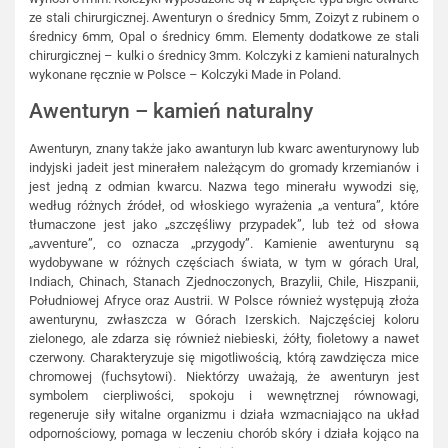
ze stali chirurgicznej. Awenturyn o średnicy 5mm, Zoizyt z rubinem o
średnicy 6mm, Opal o średnicy 6mm. Elementy dodatkowe ze stali
chirurgicznej – kulki o średnicy 3mm. Kolczyki z kamieni naturalnych
wykonane ręcznie w Polsce – Kolczyki Made in Poland.
Awenturyn – kamień naturalny
Awenturyn, znany także jako awanturyn lub kwarc awenturynowy lub
indyjski jadeit jest minerałem należącym do gromady krzemianów i
jest jedną z odmian kwarcu. Nazwa tego minerału wywodzi się,
według różnych źródeł, od włoskiego wyrażenia „a ventura”, które
tłumaczone jest jako „szczęśliwy przypadek”, lub też od słowa
„avventure”, co oznacza „przygody”. Kamienie awenturynu są
wydobywane w różnych częściach świata, w tym w górach Ural,
Indiach, Chinach, Stanach Zjednoczonych, Brazylii, Chile, Hiszpanii,
Południowej Afryce oraz Austrii. W Polsce również występują złoża
awenturynu, zwłaszcza w Górach Izerskich. Najczęściej koloru
zielonego, ale zdarza się również niebieski, żółty, fioletowy a nawet
czerwony. Charakteryzuje się migotliwością, którą zawdzięcza mice
chromowej (fuchsytowi). Niektórzy uważają, że awenturyn jest
symbolem cierpliwości, spokoju i wewnętrznej równowagi,
regeneruje siły witalne organizmu i działa wzmacniająco na układ
odpornościowy, pomaga w leczeniu chorób skóry i działa kojąco na