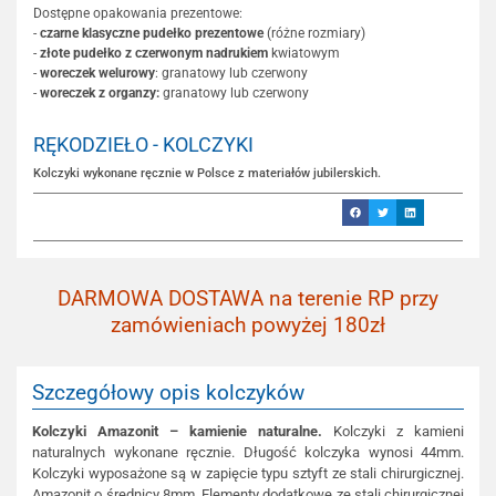
Dostępne opakowania prezentowe:
-
czarne klasyczne pudełko prezentowe
(różne rozmiary)
-
złote pudełko z czerwonym nadrukiem
kwiatowym
-
woreczek welurowy
: granatowy lub czerwony
-
woreczek z organzy:
granatowy lub czerwony
RĘKODZIEŁO - KOLCZYKI
Kolczyki wykonane ręcznie w Polsce z materiałów jubilerskich.
DARMOWA DOSTAWA na terenie RP przy
zamówieniach powyżej 180zł
Szczegółowy opis kolczyków
Kolczyki Amazonit – kamienie naturalne.
Kolczyki z kamieni
naturalnych wykonane ręcznie. Długość kolczyka wynosi 44mm.
Kolczyki wyposażone są w zapięcie typu sztyft ze stali chirurgicznej.
Amazonit o średnicy 8mm. Elementy dodatkowe ze stali chirurgicznej