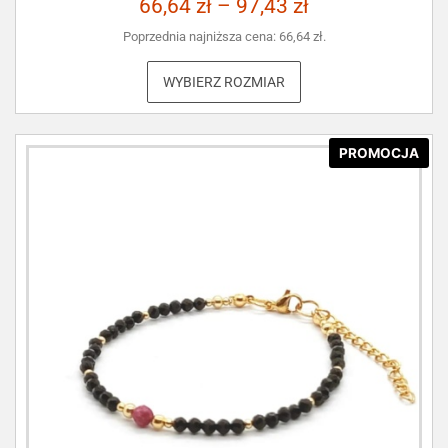
66,64
zł
–
97,43
zł
Poprzednia najniższa cena:
66,64
zł
.
WYBIERZ ROZMIAR
PROMOCJA