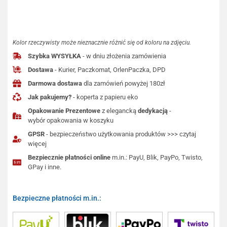
Kolor rzeczywisty może nieznacznie różnić się od koloru na zdjęciu.
Szybka WYSYŁKA
- w dniu złożenia zamówienia
Dostawa
- Kurier, Paczkomat, OrlenPaczka, DPD
Darmowa dostawa
dla zamówień powyżej 180zł
Jak pakujemy?
- koperta z papieru eko
Opakowanie Prezentowe
z elegancką
dedykacją
-
wybór opakowania w koszyku
GPSR
- bezpieczeństwo użytkowania produktów >>> czytaj
więcej
Bezpiecznie płatności online
m.in.: PayU, Blik, PayPo, Twisto,
GPay i inne.
Bezpieczne płatności m.in.: