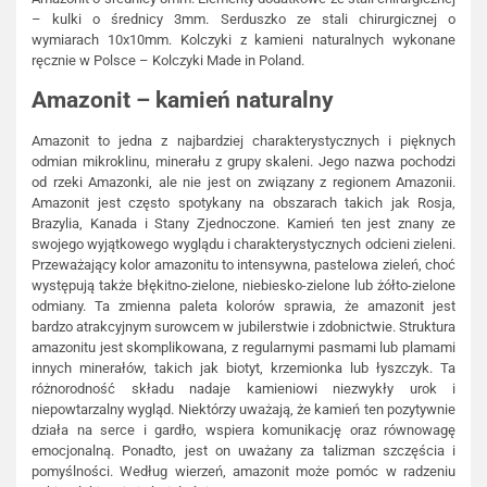
– kulki o średnicy 3mm. Serduszko ze stali chirurgicznej o
wymiarach 10x10mm. Kolczyki z kamieni naturalnych wykonane
ręcznie w Polsce – Kolczyki Made in Poland.
Amazonit – kamień naturalny
Amazonit to jedna z najbardziej charakterystycznych i pięknych
odmian mikroklinu, minerału z grupy skaleni. Jego nazwa pochodzi
od rzeki Amazonki, ale nie jest on związany z regionem Amazonii.
Amazonit jest często spotykany na obszarach takich jak Rosja,
Brazylia, Kanada i Stany Zjednoczone. Kamień ten jest znany ze
swojego wyjątkowego wyglądu i charakterystycznych odcieni zieleni.
Przeważający kolor amazonitu to intensywna, pastelowa zieleń, choć
występują także błękitno-zielone, niebiesko-zielone lub żółto-zielone
odmiany. Ta zmienna paleta kolorów sprawia, że amazonit jest
bardzo atrakcyjnym surowcem w jubilerstwie i zdobnictwie. Struktura
amazonitu jest skomplikowana, z regularnymi pasmami lub plamami
innych minerałów, takich jak biotyt, krzemionka lub łyszczyk. Ta
różnorodność składu nadaje kamieniowi niezwykły urok i
niepowtarzalny wygląd. Niektórzy uważają, że kamień ten pozytywnie
działa na serce i gardło, wspiera komunikację oraz równowagę
emocjonalną. Ponadto, jest on uważany za talizman szczęścia i
pomyślności. Według wierzeń, amazonit może pomóc w radzeniu