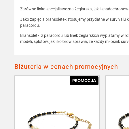
Zarówno linka specjalistyczna żeglarska, jak i spadochrono
Jako zapięcia bransoletek stosujemy przydatne w survivalu 
paracordu.
Bransoletki z paracordu lub linek żeglarskich wyplatamy w ró
modeli, splotów, jak i kolorów sprawia, że każdy miłośnik sur
Biżuteria w cenach promocyjnych
PROMOCJA