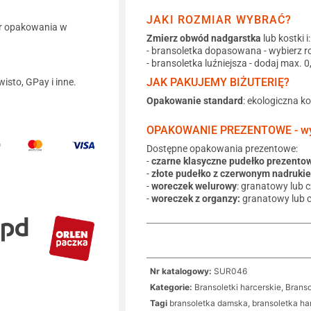
JAKI ROZMIAR WYBRAĆ?
r opakowania w
Zmierz obwód nadgarstka
lub kostki i:
- bransoletka dopasowana - wybierz r
- bransoletka luźniejsza - dodaj max. 
JAK PAKUJEMY BIŻUTERIĘ?
wisto, GPay i inne.
Opakowanie standard
: ekologiczna k
OPAKOWANIE PREZENTOWE - wyb
Dostępne opakowania prezentowe:
-
czarne klasyczne pudełko prezento
-
złote pudełko z czerwonym nadruki
-
woreczek welurowy
: granatowy lub 
-
woreczek z organzy:
granatowy lub 
Nr katalogowy:
SUR046
Kategorie:
Bransoletki harcerskie
,
Branso
Tagi
bransoletka damska
,
bransoletka ha