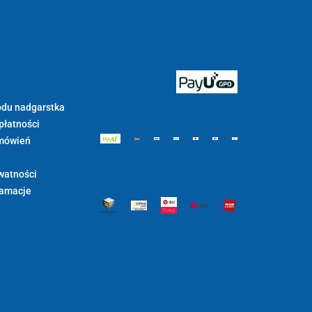
Bezpieczne
płatności z
PayU GPO
du nadgarstka
m.in.:
płatności
mówień
Dostawa zamówień już od 13
zł:
watności
lamacje