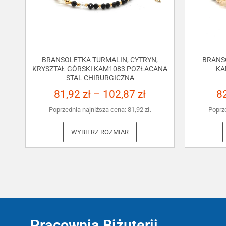
BRANSOLETKA TURMALIN, CYTRYN,
BRANS
KRYSZTAŁ GÓRSKI KAM1083 POZŁACANA
KA
STAL CHIRURGICZNA
81,92
zł
–
102,87
zł
8
Poprzednia najniższa cena:
81,92
zł
.
Poprz
WYBIERZ ROZMIAR
Pracownia Biżuterii