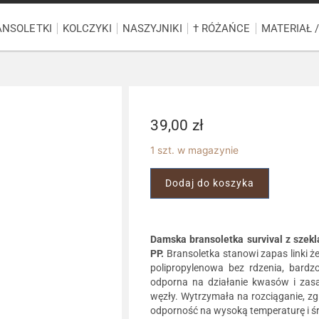
ANSOLETKI
KOLCZYKI
NASZYJNIKI
† RÓŻAŃCE
MATERIAŁ 
39,00
zł
1 szt. w magazynie
Dodaj do koszyka
Damska bransoletka survival z szekl
PP.
Bransoletka stanowi zapas linki ż
polipropylenowa bez rdzenia, bard
odporna na działanie kwasów i zas
węzły. Wytrzymała na rozciąganie, zgn
odporność na wysoką temperaturę i śr