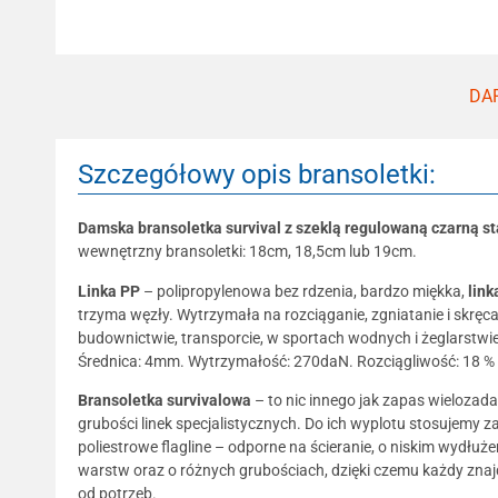
DAR
Szczegółowy opis bransoletki:
Damska bransoletka survival z szeklą regulowaną czarną st
wewnętrzny bransoletki: 18cm, 18,5cm lub 19cm.
Linka
PP
– polipropylenowa bez rdzenia, bardzo miękka,
lin
trzyma węzły. Wytrzymała na rozciąganie, zgniatanie i skręc
budownictwie, transporcie, w sportach wodnych i żeglarstwie
Średnica: 4mm. Wytrzymałość: 270daN. Rozciągliwość: 18 % 
Bransoletka survivalowa
– to nic innego jak zapas wielozada
grubości linek specjalistycznych. Do ich wyplotu stosujemy za
poliestrowe flagline – odporne na ścieranie, o niskim wydłuże
warstw oraz o różnych grubościach, dzięki czemu każdy znajdz
od potrzeb.