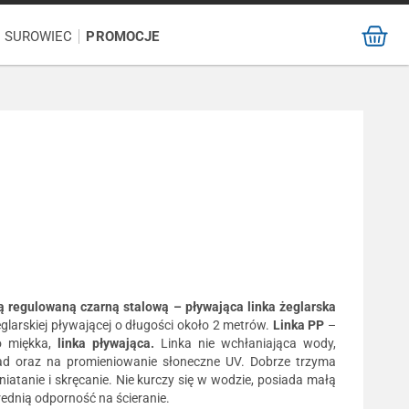
/ SUROWIEC
PROMOCJE
ą regulowaną czarną stalową – pływająca linka żeglarska
eglarskiej pływającej o długości około 2 metrów.
Linka
PP
–
zo miękka,
linka
pływająca.
Linka nie wchłaniająca wody,
ad oraz na promieniowanie słoneczne UV. Dobrze trzyma
iatanie i skręcanie. Nie kurczy się w wodzie, posiada małą
ednią odporność na ścieranie.