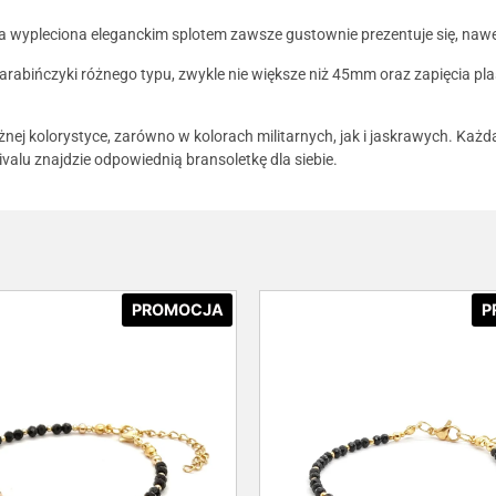
wa wypleciona eleganckim splotem zawsze gustownie prezentuje się, na
karabińczyki różnego typu, zwykle nie większe niż 45mm oraz zapięcia 
żnej kolorystyce, zarówno w kolorach militarnych, jak i jaskrawych. Każ
vivalu znajdzie odpowiednią bransoletkę dla siebie.
PROMOCJA
P