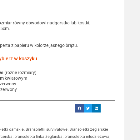
ozmiar równy obwodowi nadgarstka lub kostki.
0,5cm.
operta z papieru w kolorze jasnego brązu.
ierz w koszyku
we
(różne rozmiary)
em
kwiatowym
czerwony
czerwony
letki damskie
,
Bransoletki survivalowe
,
Bransoletki żeglarskie
rcerska
,
bransoletka linka żeglarska
,
bransoletka młodzieżowa
,