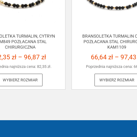
OLETKA TURMALIN, CYTRYN
BRANSOLETKA TURMALIN C
M849 POZŁACANA STAL
POZŁACANA STAL CHIRUR
CHIRURGICZNA
KAM1109
2,35
zł
–
96,87
zł
66,64
zł
–
97,4
ednia najniższa cena:
82,35
zł
.
Poprzednia najniższa cena:
6
WYBIERZ ROZMIAR
WYBIERZ ROZMIAR