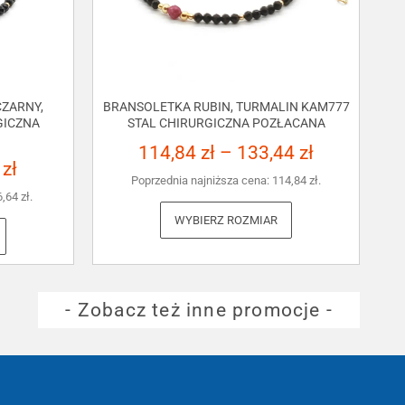
ZARNY,
BRANSOLETKA RUBIN, TURMALIN KAM777
GICZNA
STAL CHIRURGICZNA POZŁACANA
114,84
zł
–
133,44
zł
3
zł
Poprzednia najniższa cena:
114,84
zł
.
6,64
zł
.
WYBIERZ ROZMIAR
- Zobacz też inne promocje -