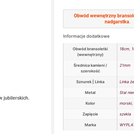
Obwód wewnętrzny bransol
nadgarstka
.
Informacje dodatkowe
Obwód bransoletki
18cm
,
1
(wewnętrzny)
Średnica kamieni /
21mm
szerokość
Sznurek | Linka
Linka ż
Metal
Stal ni
 jubilerskich.
Kolor
morski
Zapięcie
szekla
Marka
WYPLAT