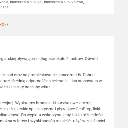
wania
,
bransoletka survival
,
bransoletka survivalowa
,
tyczne
80zł
eglarskiej pływającej o długości około 2 metrów. Obwód
 i zasad oraz na promieniowanie słoneczne UV. Dobrze
aturę i średnią odporność na ścieranie. Lina stosowana w
 lekkie szoty na słaby wiatr.
uteryjnej. Wyplatamy bransoletki survivalowe z różnej
inki żeglarskie np. elastyczne i pływające GeoProp, linki
oliamidowe. Do wyplotu wykorzystujemy linki o różnej ilości
 można w łatwy i szybki sposób rozpleść i użyć w zależności