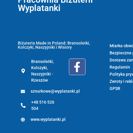
Wyplatanki
Wyplatanki.pl - Biżuteria ADIRE
Biżuteria z kamieni naturalnych
Informacje:
oraz sznurkowa - ręcznie wykonane
Biżuteria Made in Poland: Bransoletki,
Miarka obwo
Kolczyki, Naszyjniki i Wisiory
Bezpieczne 
Dostawa za
Bransoletki,
Regulamin
Kolczyki,
Naszyjniki -
Polityka pry
Rzeszów
Zwroty i rek
GPSR
sznurkowe@wyplatanki.pl
+48 516 526
504
www.wyplatanki.pl