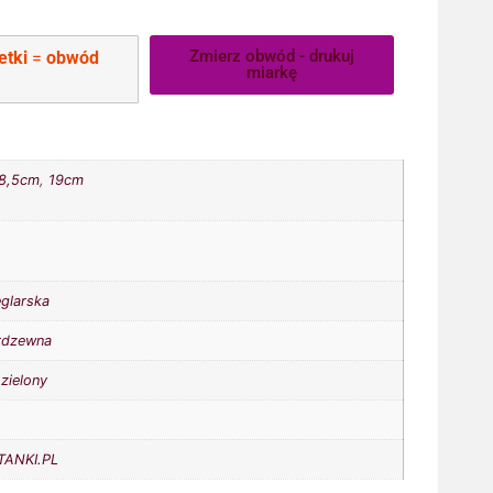
Zmierz obwód - drukuj
etki
=
obwód
miarkę
8,5cm
,
19cm
eglarska
erdzewna
,
zielony
ANKI.PL