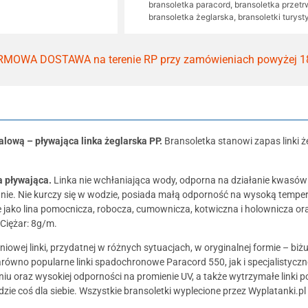
bransoletka paracord
,
bransoletka przetr
bransoletka żeglarska
,
bransoletki turys
MOWA DOSTAWA na terenie RP przy zamówieniach powyżej 1
alową – pływająca linka żeglarska PP.
Bransoletka stanowi zapas linki ż
ka
pływająca.
Linka nie wchłaniająca wody, odporna na działanie kwasów
anie. Nie kurczy się w wodzie, posiada małą odporność na wysoką temper
 jako lina pomocnicza, robocza, cumownicza, kotwiczna i holownicza oraz
Ciężar: 8g/m.
niowej linki, przydatnej w różnych sytuacjach, w oryginalnej formie – biż
równo popularne linki spadochronowe Paracord 550, jak i specjalistyczne l
niu oraz wysokiej odporności na promienie UV, a także wytrzymałe linki p
ie coś dla siebie. Wszystkie bransoletki wyplecione przez Wyplatanki.pl