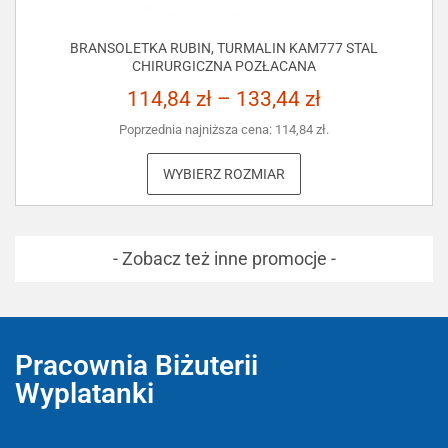
BRANSOLETKA RUBIN, TURMALIN KAM777 STAL
CHIRURGICZNA POZŁACANA
114,84
zł
–
133,44
zł
Poprzednia najniższa cena:
114,84
zł
.
WYBIERZ ROZMIAR
- Zobacz też inne promocje -
Pracownia Biżuterii
Wyplatanki
Wyplatanki.pl - Biżuteria ADIRE