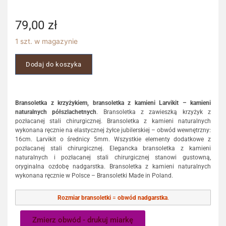
79,00
zł
1 szt. w magazynie
Dodaj do koszyka
Bransoletka z krzyżykiem, bransoletka z kamieni Larvikit – kamieni
naturalnych półszlachetnych
. Bransoletka z zawieszką krzyżyk z
pozłacanej stali chirurgicznej. Bransoletka z kamieni naturalnych
wykonana ręcznie na elastycznej żyłce jubilerskiej – obwód wewnętrzny:
16cm. Larvikit o średnicy 5mm. Wszystkie elementy dodatkowe z
pozłacanej stali chirurgicznej. Elegancka bransoletka z kamieni
naturalnych i pozłacanej stali chirurgicznej stanowi gustowną,
oryginalna ozdobę nadgarstka. Bransoletka z kamieni naturalnych
wykonana ręcznie w Polsce – Bransoletki Made in Poland.
Rozmiar bransoletki
=
obwód nadgarstka
.
Zmierz obwód - drukuj miarkę