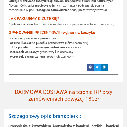
Istnieje możliwość modyfikacji obwodu bransoletki z kamieni naturalnych.
Aby zamówić tą bransoletkę w innym rozmiarze - podczas składania
zamówienia w polu
"Uwagi do zamówienia"
podaj preferowany rozmiar.
JAK PAKUJEMY BIŻUTERIĘ?
Opakowanie standard
: ekologiczna koperta z papieru w kolorze jasnego brązu.
OPAKOWANIE PREZENTOWE - wybierz w koszyku
Dostępne opakowania prezentowe:
-
czarne klasyczne pudełko prezentowe
(różne rozmiary)
-
złote pudełko z czerwonym nadrukiem
kwiatowym
-
woreczek welurowy
: granatowy lub czerwony
-
woreczek z organzy:
granatowy lub czerwony
DARMOWA DOSTAWA na terenie RP przy
zamówieniach powyżej 180zł
Szczegółowy opis bransoletki:
Bransoletka z krzyżykiem, bransoletka z kamieni Larvikit – kamieni