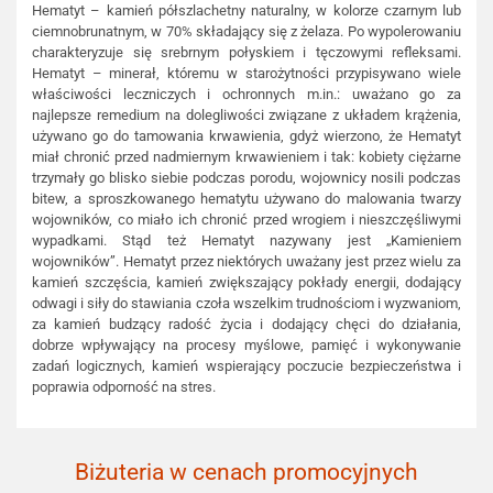
Hematyt – kamień półszlachetny naturalny, w kolorze czarnym lub
ciemnobrunatnym, w 70% składający się z żelaza. Po wypolerowaniu
charakteryzuje się srebrnym połyskiem i tęczowymi refleksami.
Hematyt – minerał, któremu w starożytności przypisywano wiele
właściwości leczniczych i ochronnych m.in.: uważano go za
najlepsze remedium na dolegliwości związane z układem krążenia,
używano go do tamowania krwawienia, gdyż wierzono, że Hematyt
miał chronić przed nadmiernym krwawieniem i tak: kobiety ciężarne
trzymały go blisko siebie podczas porodu, wojownicy nosili podczas
bitew, a sproszkowanego hematytu używano do malowania twarzy
wojowników, co miało ich chronić przed wrogiem i nieszczęśliwymi
wypadkami. Stąd też Hematyt nazywany jest „Kamieniem
wojowników”. Hematyt przez niektórych uważany jest przez wielu za
kamień szczęścia, kamień zwiększający pokłady energii, dodający
odwagi i siły do stawiania czoła wszelkim trudnościom i wyzwaniom,
za kamień budzący radość życia i dodający chęci do działania,
dobrze wpływający na procesy myślowe, pamięć i wykonywanie
zadań logicznych, kamień wspierający poczucie bezpieczeństwa i
poprawia odporność na stres.
Biżuteria w cenach promocyjnych