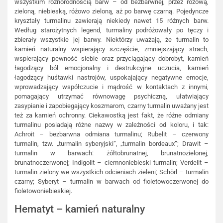
wszystkim różnorodnością barw – od bezbarwnej, przez różową,
zieloną, niebieską, różowo zieloną, aż po barwę czarną. Pojedyncze
kryształy turmalinu zawierają niekiedy nawet 15 różnych barw.
Według starożytnych legend, turmaliny podróżowały po tęczy i
zbierały wszystkie jej barwy. Niektórzy uważają, że turmalin to
kamień naturalny wspierający szczęście, zmniejszający strach,
wspierający pewność siebie oraz przyciągający dobrobyt, kamień
łagodzący ból emocjonalny i destrukcyjne uczucia, kamień
łagodzący huśtawki nastrojów, uspokajający negatywne emocje,
wprowadzający współczucie i mądrość w kontaktach z innymi,
pomagający utrzymać równowagę psychiczną, ułatwiający
zasypianie i zapobiegający koszmarom, czarny turmalin uważany jest
też za kamień ochronny. Ciekawostką jest fakt, że różne odmiany
turmalinu posiadają różne nazwy w zależności od koloru, i tak:
Achroit – bezbarwna odmiana turmalinu; Rubelit – czerwony
turmalin, tzw. „turmalin syberyjski”, „turmalin bordeaux”; Drawit –
turmalin w barwach: żółtobrunatnej, brunatnozielonej,
brunatnoczerwonej; Indigolit – ciemnoniebieski turmalin; Verdelit –
turmalin zielony we wszystkich odcieniach zieleni; Schörl – turmalin
czarny; Syberyt – turmalin w barwach od fioletowoczerwonej do
fioletowoniebieskiej.
Hematyt – kamień naturalny