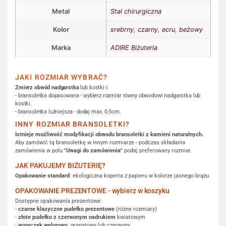
Metal
Stal chirurgiczna
Kolor
srebrny
,
czarny
,
ecru
,
beżowy
Marka
ADIRE Biżuteria
JAKI ROZMIAR WYBRAĆ?
Zmierz obwód nadgarstka
lub kostki i:
- bransoletka dopasowana - wybierz rozmiar równy obwodowi nadgarstka lub
kostki.
- bransoletka luźniejsza - dodaj max. 0,5cm.
INNY ROZMIAR BRANSOLETKI?
Istnieje możliwość modyfikacji obwodu bransoletki z kamieni naturalnych.
Aby zamówić tą bransoletkę w innym rozmiarze - podczas składania
zamówienia w polu
"Uwagi do zamówienia"
podaj preferowany rozmiar.
JAK PAKUJEMY BIŻUTERIĘ?
Opakowanie standard
: ekologiczna koperta z papieru w kolorze jasnego brązu.
OPAKOWANIE PREZENTOWE - wybierz w koszyku
Dostępne opakowania prezentowe:
-
czarne klasyczne pudełko prezentowe
(różne rozmiary)
-
złote pudełko z czerwonym nadrukiem
kwiatowym
-
woreczek welurowy
: granatowy lub czerwony