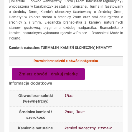
jubilerskiej – obwód wewnętrzny: 17cm (+4cm łańcuszek regulacyjny),
wyposażona w karabińczyk ze stali chirurgicznej. Turmalin fasetowany
o średnicy 3mm, Kamień słoneczny fasetowany o średnicy 3mm,
Hematyt w kolorze srebra o średnicy 2mm oraz stal chirurgiczna o
średnicy 2 i 3mm. Elegancka bransoletka z kamieni naturalnych
stanowi gustowną, oryginalna ozdobę nadgarstka. Bransoletka z
kamieni naturalnych wykonana ręcznie w Polsce – Bransoletki Made in
Poland.
Kamienie naturalne: TURMALIN, KAMIEŃ SŁONECZNY, HEMATYT
Rozmiar bransoletki
=
obwód nadgarstka
.
Zmierz obwód - drukuj miarkę
Informacje dodatkowe
Obwód bransoletki
17cm
(wewnętrzny)
Średnica kamieni /
2mm
,
3mm
szerokość
Kamienie naturalne
kamień słoneczny
,
turmalin