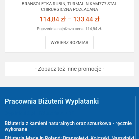
BRANSOLETKA RUBIN, TURMALIN KAM777 STAL
CHIRURGICZNA POZŁACANA
114,84
zł
–
133,44
zł
Poprzednia najniższa cena:
114,84
zł
.
WYBIERZ ROZMIAR
- Zobacz też inne promocje -
Pracownia Biżuterii Wyplatanki
Wyplatanki.pl - Biżuteria ADIRE
Biżuteria z kamieni naturalnych oraz sznurkowa - ręcznie
wykonane
Biżuteria Made in Poland: Bransoletki, Kolczyki, Naszyjniki