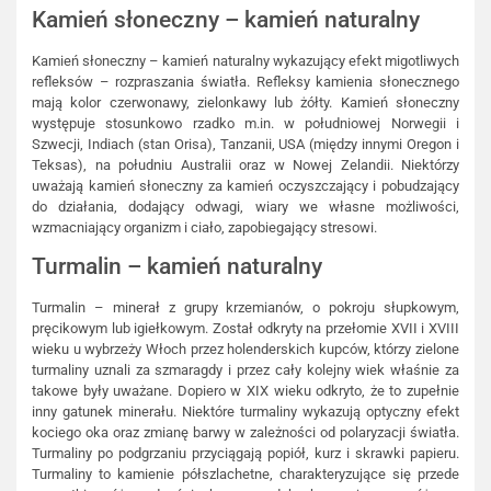
Kamień słoneczny – kamień naturalny
Kamień słoneczny – kamień naturalny wykazujący efekt migotliwych
refleksów – rozpraszania światła. Refleksy kamienia słonecznego
mają kolor czerwonawy, zielonkawy lub żółty. Kamień słoneczny
występuje stosunkowo rzadko m.in. w południowej Norwegii i
Szwecji, Indiach (stan Orisa), Tanzanii, USA (między innymi Oregon i
Teksas), na południu Australii oraz w Nowej Zelandii. Niektórzy
uważają kamień słoneczny za kamień oczyszczający i pobudzający
do działania, dodający odwagi, wiary we własne możliwości,
wzmacniający organizm i ciało, zapobiegający stresowi.
Turmalin – kamień naturalny
Turmalin – minerał z grupy krzemianów, o pokroju słupkowym,
pręcikowym lub igiełkowym. Został odkryty na przełomie XVII i XVIII
wieku u wybrzeży Włoch przez holenderskich kupców, którzy zielone
turmaliny uznali za szmaragdy i przez cały kolejny wiek właśnie za
takowe były uważane. Dopiero w XIX wieku odkryto, że to zupełnie
inny gatunek minerału. Niektóre turmaliny wykazują optyczny efekt
kociego oka oraz zmianę barwy w zależności od polaryzacji światła.
Turmaliny po podgrzaniu przyciągają popiół, kurz i skrawki papieru.
Turmaliny to kamienie półszlachetne, charakteryzujące się przede