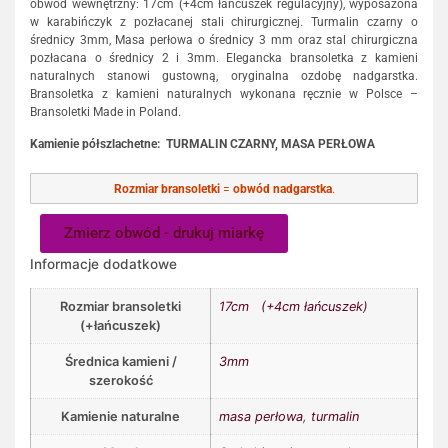
obwód wewnętrzny: 17cm (+4cm łańcuszek regulacyjny), wyposażona
w karabińczyk z pozłacanej stali chirurgicznej. Turmalin czarny o
średnicy 3mm, Masa perłowa o średnicy 3 mm oraz stal chirurgiczna
pozłacana o średnicy 2 i 3mm. Elegancka bransoletka z kamieni
naturalnych stanowi gustowną, oryginalna ozdobę nadgarstka.
Bransoletka z kamieni naturalnych wykonana ręcznie w Polsce –
Bransoletki Made in Poland.
Kamienie półszlachetne: TURMALIN CZARNY,
MASA PERŁOWA
Rozmiar bransoletki
=
obwód nadgarstka
.
Zmierz obwód - drukuj miarkę
Informacje dodatkowe
Rozmiar bransoletki
17cm (+4cm łańcuszek)
(+łańcuszek)
Średnica kamieni /
3mm
szerokość
Kamienie naturalne
masa perłowa
,
turmalin