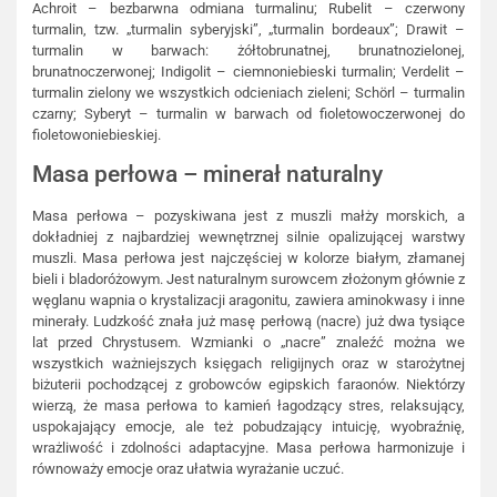
Achroit – bezbarwna odmiana turmalinu; Rubelit – czerwony
turmalin, tzw. „turmalin syberyjski”, „turmalin bordeaux”; Drawit –
turmalin w barwach: żółtobrunatnej, brunatnozielonej,
brunatnoczerwonej; Indigolit – ciemnoniebieski turmalin; Verdelit –
turmalin zielony we wszystkich odcieniach zieleni; Schörl – turmalin
czarny; Syberyt – turmalin w barwach od fioletowoczerwonej do
fioletowoniebieskiej.
Masa perłowa – minerał naturalny
Masa perłowa – pozyskiwana jest z muszli małży morskich, a
dokładniej z najbardziej wewnętrznej silnie opalizującej warstwy
muszli. Masa perłowa jest najczęściej w kolorze białym, złamanej
bieli i bladoróżowym. Jest naturalnym surowcem złożonym głównie z
węglanu wapnia o krystalizacji aragonitu, zawiera aminokwasy i inne
minerały. Ludzkość znała już masę perłową (nacre) już dwa tysiące
lat przed Chrystusem. Wzmianki o „nacre” znaleźć można we
wszystkich ważniejszych księgach religijnych oraz w starożytnej
biżuterii pochodzącej z grobowców egipskich faraonów. Niektórzy
wierzą, że masa perłowa to kamień łagodzący stres, relaksujący,
uspokajający emocje, ale też pobudzający intuicję, wyobraźnię,
wrażliwość i zdolności adaptacyjne. Masa perłowa harmonizuje i
równoważy emocje oraz ułatwia wyrażanie uczuć.