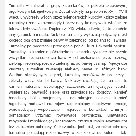
Turmalin – minerał z grupy krzemianów, o pokroju słupkowym,
pręcikowym lub igiełkowym. Został odkryty na przełomie XVII i XVIII
wieku u wybrzeży Włoch przez holenderskich kupców, którzy zielone
turmaliny uznali za szmaragdy i przez cały kolejny wiek właśnie za
takowe były uważane. Dopiero w XIX wieku odkryto, że to zupełnie
inny gatunek minerału. Niektóre turmaliny wykazują optyczny efekt
kociego oka oraz zmianę barwy w zależności od polaryzacji światła.
Turmaliny po podgrzaniu przyciągają popiół, kurz i skrawki papieru.
Turmaliny to kamienie półszlachetne, charakteryzujące się przede
wszystkim różnorodnością barw – od bezbarwnej, przez różową,
zieloną, niebieską, różowo zieloną, aż po barwę czarną. Pojedyncze
kryształy turmalinu zawierają niekiedy nawet 15 różnych barw.
Według starożytnych legend, turmaliny podróżowały po tęczy i
zbierały wszystkie jej barwy. Niektórzy uważają, że turmalin to
kamień naturalny wspierający szczęście, zmniejszający strach,
wspierający pewność siebie oraz przyciągający dobrobyt, kamień
łagodzący ból emocjonalny i destrukcyjne uczucia, kamień
łagodzący huśtawki nastrojów, uspokajający negatywne emocje,
wprowadzający współczucie i mądrość w kontaktach z innymi,
pomagający utrzymać równowagę psychiczną, ułatwiający
zasypianie i zapobiegający koszmarom, czarny turmalin uważany jest
też za kamień ochronny. Ciekawostką jest fakt, że różne odmiany
turmalinu posiadają różne nazwy w zależności od koloru, i tak: