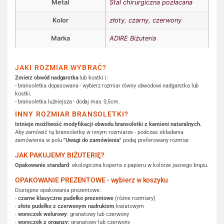
Metal
Stal chirurgiczna pozłacana
Kolor
złoty
,
czarny
,
czerwony
Marka
ADIRE Biżuteria
JAKI ROZMIAR WYBRAĆ?
Zmierz obwód nadgarstka
lub kostki i:
- bransoletka dopasowana - wybierz rozmiar równy obwodowi nadgarstka lub
kostki.
- bransoletka luźniejsza - dodaj max. 0,5cm.
INNY ROZMIAR BRANSOLETKI?
Istnieje możliwość modyfikacji obwodu bransoletki z kamieni naturalnych.
Aby zamówić tą bransoletkę w innym rozmiarze - podczas składania
zamówienia w polu
"Uwagi do zamówienia"
podaj preferowany rozmiar.
JAK PAKUJEMY BIŻUTERIĘ?
Opakowanie standard
: ekologiczna koperta z papieru w kolorze jasnego brązu.
OPAKOWANIE PREZENTOWE - wybierz w koszyku
Dostępne opakowania prezentowe:
-
czarne klasyczne pudełko prezentowe
(różne rozmiary)
-
złote pudełko z czerwonym nadrukiem
kwiatowym
-
woreczek welurowy
: granatowy lub czerwony
-
woreczek z organzy:
granatowy lub czerwony