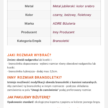
Metal
Metal jubilerski: kolor srebro
Kolor
czarny
,
beżowy
,
fioletowy
Marka
ADIRE Biżuteria
Producent
Inny Producent
Kategoria Empik
Bransoletki
JAKI ROZMIAR WYBRAĆ?
Zmierz obwód nadgarstka
lub kostki i:
- bransoletka dopasowana - wybierz rozmiar równy obwodowi nadgarstka lub
kostki.
- bransoletka luźniejsza - dodaj max. 0,5cm.
INNY ROZMIAR BRANSOLETKI?
Istnieje możliwość modyfikacji obwodu bransoletki z kamieni naturalnych.
Aby zamówić tą bransoletkę w innym rozmiarze - podczas składania
zamówienia w polu
"Uwagi do zamówienia"
podaj preferowany rozmiar.
JAK PAKUJEMY BIŻUTERIĘ?
Opakowanie standard
: ekologiczna koperta z papieru w kolorze jasnego brązu.