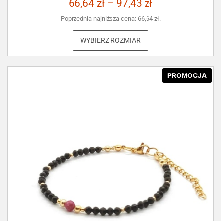
66,64
zł
–
97,43
zł
Poprzednia najniższa cena:
66,64
zł
.
WYBIERZ ROZMIAR
PROMOCJA