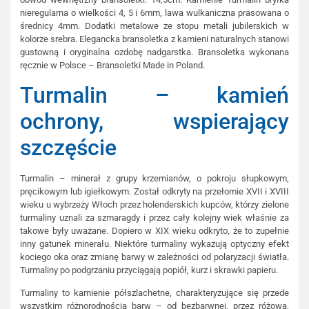
nieregularna o wielkości 4, 5 i 6mm, lawa wulkaniczna prasowana o
średnicy 4mm. Dodatki metalowe ze stopu metali jubilerskich w
kolorze srebra. Elegancka bransoletka z kamieni naturalnych stanowi
gustowną i oryginalna ozdobę nadgarstka. Bransoletka wykonana
ręcznie w Polsce – Bransoletki Made in Poland.
Turmalin – kamień
ochrony, wspierający
szczęście
Turmalin – minerał z grupy krzemianów, o pokroju słupkowym,
pręcikowym lub igiełkowym. Został odkryty na przełomie XVII i XVIII
wieku u wybrzeży Włoch przez holenderskich kupców, którzy zielone
turmaliny uznali za szmaragdy i przez cały kolejny wiek właśnie za
takowe były uważane. Dopiero w XIX wieku odkryto, że to zupełnie
inny gatunek minerału. Niektóre turmaliny wykazują optyczny efekt
kociego oka oraz zmianę barwy w zależności od polaryzacji światła.
Turmaliny po podgrzaniu przyciągają popiół, kurz i skrawki papieru.
Turmaliny to kamienie półszlachetne, charakteryzujące się przede
wszystkim różnorodnością barw – od bezbarwnej, przez różową,