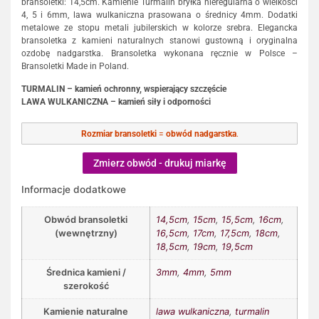
bransoletki: 14,5cm. Kamienie Turmalin bryłka nieregularna o wielkości
4, 5 i 6mm, lawa wulkaniczna prasowana o średnicy 4mm. Dodatki
metalowe ze stopu metali jubilerskich w kolorze srebra. Elegancka
bransoletka z kamieni naturalnych stanowi gustowną i oryginalna
ozdobę nadgarstka. Bransoletka wykonana ręcznie w Polsce –
Bransoletki Made in Poland.
TURMALIN – kamień ochronny, wspierający szczęście
LAWA WULKANICZNA – kamień siły i odporności
Rozmiar bransoletki
=
obwód nadgarstka
.
Zmierz obwód - drukuj miarkę
Informacje dodatkowe
Obwód bransoletki
14,5cm
,
15cm
,
15,5cm
,
16cm
,
(wewnętrzny)
16,5cm
,
17cm
,
17,5cm
,
18cm
,
18,5cm
,
19cm
,
19,5cm
Średnica kamieni /
3mm
,
4mm
,
5mm
szerokość
Kamienie naturalne
lawa wulkaniczna
,
turmalin