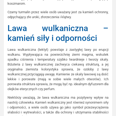
koszmarom.
Czarny turmalin przez wiele osób uważany jest za kamień ochronny,
odpychający złe uroki, złorzeczenia i klątwy.
Lawa wulkaniczna –
kamień siły i odporności
Lawa wulkaniczna (tektyt) powstaje z zastygłej lawy po erupcji
wulkanu. Wypływająca na powierzchnię ziemi magma, wskutek
spadku ciśnienia i temperatury szybko twardnieje i tworzy skały.
Biżuteria z lawy wulkanicznej zachwyca ciekawą strukturą, a jej
oryginalna ziemista kolorystyka sprawia, że ozdoby z lawy
wulkanicznej przyciągają uwagę. Kamienie ze skały lawowej są dość
lekkie i porowate (mają w sobie wiele małych otworów). Ich
porowata struktura sprawia, że mogą być np. idealnym dyfuzorem dla
olejków eterycznych czy perfum.
Niektórzy uważają, że lawa wulkaniczna ma pozytywny wpływ na
nastrój człowieka. Kamień wulkaniczny jest również synonimem siły
i odporności, a wiele osób używa go jako symbol przezwyciężenia
słabości i wytrwałości, a także dla ochrony i utrzymania stabilności