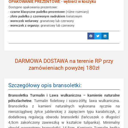
OPAKOWANIE PREZENTOWE - wybierz w koszyku
Dostępne opakowania prezentowe:
-
czarne klasyczne pudełko prezentowe
(różne rozmiary)
-
złote pudełko z czerwonym nadrukiem
kwiatowym
-
woreczek welurowy
: granatowy lub czerwony
-
woreczek z organzy:
granatowy lub czerwony
DARMOWA DOSTAWA na terenie RP przy
zamówieniach powyżej 180zł
Szczegółowy opis bransoletki:
Bransoletka Turmalin i Lawa wulkaniczna – kamienie naturalne
półszlachetne
. Turmalin fioletowy i szaro-żółty, lawa wulkaniczna.
Bransoletka z kamieni naturalnych wykonana ręcznie na
nierozciągliwej żyłce jubilerskiej z zapięciem typu karabińczyk, z
dodatkową regulacją obwodu bransoletki (łańcuszek o długości
4,5cm zakończony zawieszką w kształcie tulipanka). Minimalny
obwód wewnętrzny bransoletki: 14,5cm. Kamienie Turmalin bryłka