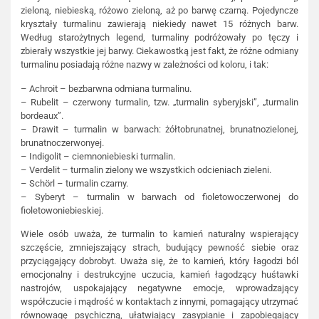
zieloną, niebieską, różowo zieloną, aż po barwę czarną. Pojedyncze
kryształy turmalinu zawierają niekiedy nawet 15 różnych barw.
Według starożytnych legend, turmaliny podróżowały po tęczy i
zbierały wszystkie jej barwy. Ciekawostką jest fakt, że różne odmiany
turmalinu posiadają różne nazwy w zależności od koloru, i tak:
– Achroit – bezbarwna odmiana turmalinu.
– Rubelit – czerwony turmalin, tzw. „turmalin syberyjski”, „turmalin
bordeaux”.
– Drawit – turmalin w barwach: żółtobrunatnej, brunatnozielonej,
brunatnoczerwonyej.
– Indigolit – ciemnoniebieski turmalin.
– Verdelit – turmalin zielony we wszystkich odcieniach zieleni.
– Schörl – turmalin czarny.
– Syberyt – turmalin w barwach od fioletowoczerwonej do
fioletowoniebieskiej.
Wiele osób uważa, że turmalin to kamień naturalny wspierający
szczęście, zmniejszający strach, budujący pewność siebie oraz
przyciągający dobrobyt. Uważa się, że to kamień, który łagodzi ból
emocjonalny i destrukcyjne uczucia, kamień łagodzący huśtawki
nastrojów, uspokajający negatywne emocje, wprowadzający
współczucie i mądrość w kontaktach z innymi, pomagający utrzymać
równowagę psychiczną, ułatwiający zasypianie i zapobiegający