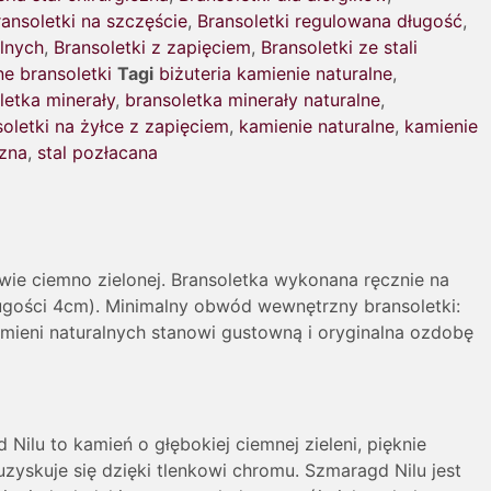
ransoletki na szczęście
,
Bransoletki regulowana długość
,
alnych
,
Bransoletki z zapięciem
,
Bransoletki ze stali
ne bransoletki
Tagi
biżuteria kamienie naturalne
,
letka minerały
,
bransoletka minerały naturalne
,
oletki na żyłce z zapięciem
,
kamienie naturalne
,
kamienie
czna
,
stal pozłacana
rwie ciemno zielonej. Bransoletka wykonana ręcznie na
długości 4cm). Minimalny obwód wewnętrzny bransoletki:
amieni naturalnych stanowi gustowną i oryginalna ozdobę
 Nilu to kamień o głębokiej ciemnej zieleni, pięknie
zyskuje się dzięki tlenkowi chromu. Szmaragd Nilu jest