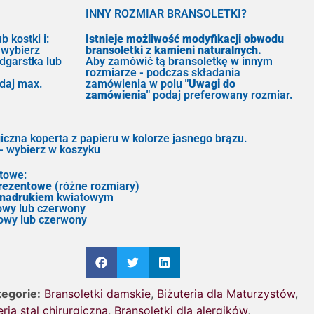
INNY ROZMIAR BRANSOLETKI?
b kostki i:
Istnieje możliwość modyfikacji obwodu
 wybierz
bransoletki z kamieni naturalnych.
dgarstka lub
Aby zamówić tą bransoletkę w innym
rozmiarze - podczas składania
odaj max.
zamówienia w polu
"Uwagi do
zamówienia"
podaj preferowany rozmiar.
giczna koperta z papieru w kolorze jasnego brązu.
wybierz w koszyku
towe:
prezentowe
(różne rozmiary)
 nadrukiem
kwiatowym
owy lub czerwony
owy lub czerwony
tegorie:
Bransoletki damskie
,
Biżuteria dla Maturzystów
,
eria stal chirurgiczna
,
Bransoletki dla alergików
,