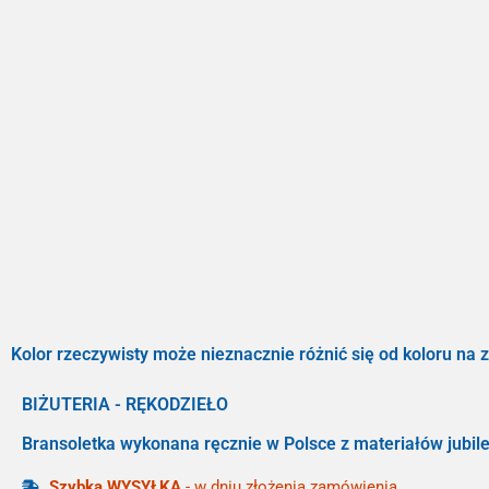
Kolor rzeczywisty może nieznacznie różnić się od koloru na z
BIŻUTERIA - RĘKODZIEŁO
Bransoletka wykonana ręcznie w Polsce z materiałów jubile
Szybka WYSYŁKA
- w dniu złożenia zamówienia