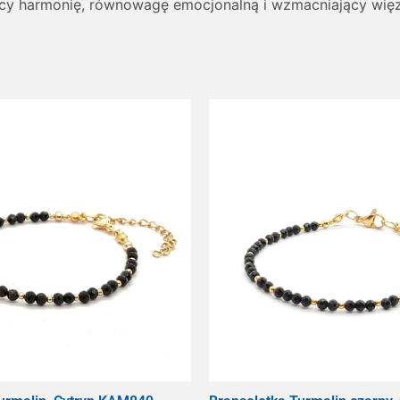
ący harmonię, równowagę emocjonalną i wzmacniający więzi