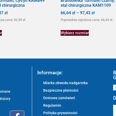
urmalin, Cytryn KAM849
Bransoletka Turmalin czarny,
l chirurgiczna
stal chirurgiczna KAM1109
87
zł
66,64
zł
–
97,43
zł
sza cena:
82,35
zł
.
Poprzednia najniższa cena:
66,64
zł
.
r
Wybierz rozmiar
Informacje:
B
G
Miarka obwodu nadgarstka
Bezpieczne płatności
ykonane
D
Dostawa zamówień
Wisiory
Regulamin
Polityka prywatności