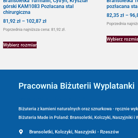
Bransoletka Turmalin, Cytryn, Kryształ
Bransoletka T
górski KAM1083 Pozłacana stal
pozłacana sta
chirurgiczna
82,35
zł
–
96,
81,92
zł
–
102,87
zł
Poprzednia najniż
Poprzednia najniższa cena:
81,92
zł
.
Wybierz rozmia
Wybierz rozmiar
Pracownia Biżuterii Wyplatanki
Wyplatanki.pl - Biżuteria ADIRE
Biżuteria z kamieni naturalnych oraz sznurkowa - ręcznie w
Biżuteria Made in Poland: Bransoletki, Kolczyki, Naszyjniki i 
Bransoletki, Kolczyki, Naszyjniki - Rzeszów