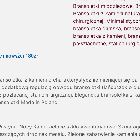
Bransoletki młodzieżowe
,
B
Bransoletki z kamieni natur
chirurgicznej
,
Minimalistycz
bransoletka damska
,
branso
bransoletka z kamieni
,
brans
półszlachetne
,
stal chirurgi
h powyżej 180zł
ansoletka z kamieni o charakterystycznie mieniącej się ba
k, z dodatkową regulacją obwodu bransoletki (łańcuszek o 
pozłacanej stali chirurgicznej. Elegancka bransoletka z k
nsoletki Made in Poland.
Pustyni i Nocy Kairu, zielone szkło awenturynowe. Szmaragd
szczących drobinek metalu. Zielone zabarwienie kamienia u