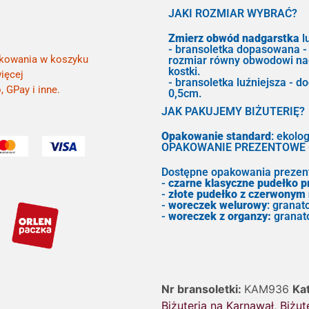
JAKI ROZMIAR WYBRAĆ?
Zmierz obwód nadgarstka
lu
- bransoletka dopasowana -
kowania w koszyku
rozmiar równy obwodowi na
kostki.
ięcej
- bransoletka luźniejsza - d
, GPay i inne.
0,5cm.
JAK PAKUJEMY BIŻUTERIĘ?
Opakowanie standard
: ekolo
OPAKOWANIE PREZENTOWE - 
Dostępne opakowania prezen
-
czarne klasyczne pudełko 
-
złote pudełko z czerwonym
-
woreczek welurowy
: granat
-
woreczek z organzy:
granat
Nr bransoletki:
KAM936
Ka
Biżuteria na Karnawał
,
Biżut