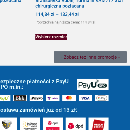
 pozłacana
Bransoletka Rubin, Turmalin KAM777 Stal
chirurgiczna pozłacana
114,84
zł
–
133,44
zł
Poprzednia najniższa cena:
114,84
zł
.
Wybierz rozmiar
- Zobacz też inne promocje -
ezpieczne płatności z PayU
PO m.in.:
ostawa zamówień już od 13 zł: