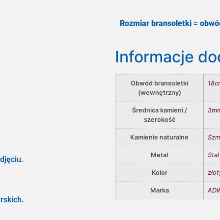
Rozmiar bransoletki
=
obwó
Informacje d
Obwód bransoletki
18c
(wewnętrzny)
Średnica kamieni /
3m
szerokość
Kamienie naturalne
Szm
Metal
Stal
djęciu.
Kolor
złot
Marka
ADIR
rskich.