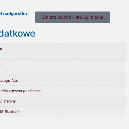
d nadgarstka
.
Zmierz obwód - drukuj miarkę
odatkowe
m
m
aragd Nilu
 chirurgiczna pozłacana
y
,
zielony
E Biżuteria