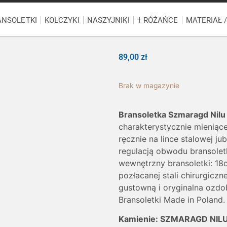
ANSOLETKI
KOLCZYKI
NASZYJNIKI
† RÓŻAŃCE
MATERIAŁ 
89,00
zł
Brak w magazynie
Bransoletka Szmaragd Nilu 
charakterystycznie mieniące
ręcznie na lince stalowej j
regulacją obwodu bransolet
wewnętrzny bransoletki: 18
pozłacanej stali chirurgicz
gustowną i oryginalna ozdo
Bransoletki Made in Poland.
Kamienie: SZMARAGD NILU 