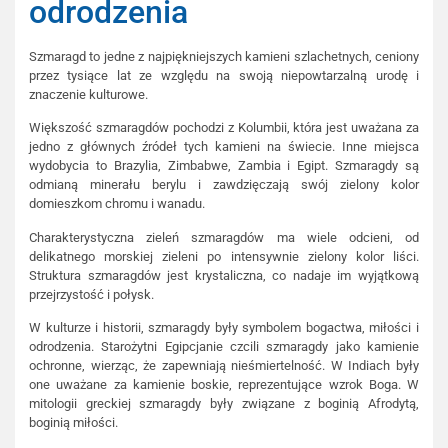
odrodzenia
Szmaragd to jedne z najpiękniejszych kamieni szlachetnych, ceniony
przez tysiące lat ze względu na swoją niepowtarzalną urodę i
znaczenie kulturowe.
Większość szmaragdów pochodzi z Kolumbii, która jest uważana za
jedno z głównych źródeł tych kamieni na świecie. Inne miejsca
wydobycia to Brazylia, Zimbabwe, Zambia i Egipt. Szmaragdy są
odmianą minerału berylu i zawdzięczają swój zielony kolor
domieszkom chromu i wanadu.
Charakterystyczna zieleń szmaragdów ma wiele odcieni, od
delikatnego morskiej zieleni po intensywnie zielony kolor liści.
Struktura szmaragdów jest krystaliczna, co nadaje im wyjątkową
przejrzystość i połysk.
W kulturze i historii, szmaragdy były symbolem bogactwa, miłości i
odrodzenia. Starożytni Egipcjanie czcili szmaragdy jako kamienie
ochronne, wierząc, że zapewniają nieśmiertelność. W Indiach były
one uważane za kamienie boskie, reprezentujące wzrok Boga. W
mitologii greckiej szmaragdy były związane z boginią Afrodytą,
boginią miłości.