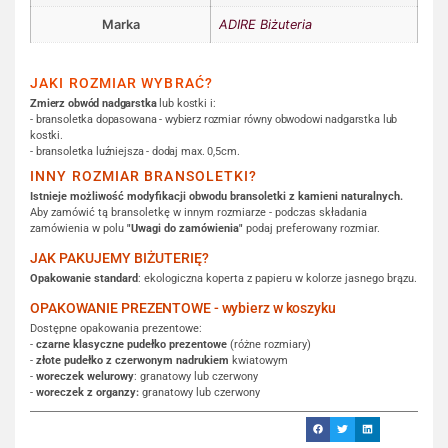
Marka
ADIRE Biżuteria
JAKI ROZMIAR WYBRAĆ?
Zmierz obwód nadgarstka
lub kostki i:
- bransoletka dopasowana - wybierz rozmiar równy obwodowi nadgarstka lub
kostki.
- bransoletka luźniejsza - dodaj max. 0,5cm.
INNY ROZMIAR BRANSOLETKI?
Istnieje możliwość modyfikacji obwodu bransoletki z kamieni naturalnych.
Aby zamówić tą bransoletkę w innym rozmiarze - podczas składania
zamówienia w polu
"Uwagi do zamówienia"
podaj preferowany rozmiar.
JAK PAKUJEMY BIŻUTERIĘ?
Opakowanie standard
: ekologiczna koperta z papieru w kolorze jasnego brązu.
OPAKOWANIE PREZENTOWE - wybierz w koszyku
Dostępne opakowania prezentowe:
-
czarne klasyczne pudełko prezentowe
(różne rozmiary)
-
złote pudełko z czerwonym nadrukiem
kwiatowym
-
woreczek welurowy
: granatowy lub czerwony
-
woreczek z organzy:
granatowy lub czerwony