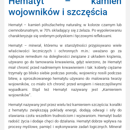
Hematyt – kamień
wojowników i szczęścia
Hematyt – kamień półszlachetny naturalny, w kolorze czarnym lub
ciemnobrunatnym, w 70% składający się z żelaza. Po wypolerowaniu
charakteryzuje się srebrnym połyskiem i tęczowymi refleksami.
Hematyt – minerał, któremu w starożytności przypisywano wiele
właściwości leczniczych i ochronnych m.in.: uważano go za
najlepsze remedium na dolegliwości związane z układem krążenia,
używano go do tamowania krwawienia, gdyż wierzono, że Hematyt
miał chronić przed nadmiernym krwawieniem i tak: kobiety ciężarne
trzymały go blisko siebie podczas porodu, wojownicy nosili podczas
bitew, a sproszkowanego hematytu używano do malowania twarzy
wojowników, co miało ich chronić przed wrogiem i nieszczęśliwymi
wypadkami. Stąd też Hematyt nazywany jest „Kamieniem
wojowników”.
Hematyt nazywany jest przez wielu też kamieniem szczęścia: koraliki
z hematytu zwiększają pokłady energii, dodają odwagi i siły do
stawiania czoła wszelkim trudnościom i wyzwaniom. Hematyt budzi
radość życia i dodaje chęci do działania. Hematyt dobrze wpływa na
procesy myślowe, pamięć i wykonywanie zadań logicznych. Minerał