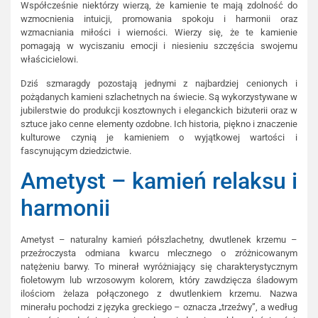
Współcześnie niektórzy wierzą, że kamienie te mają zdolność do
wzmocnienia intuicji, promowania spokoju i harmonii oraz
wzmacniania miłości i wierności. Wierzy się, że te kamienie
pomagają w wyciszaniu emocji i niesieniu szczęścia swojemu
właścicielowi.
Dziś szmaragdy pozostają jednymi z najbardziej cenionych i
pożądanych kamieni szlachetnych na świecie. Są wykorzystywane w
jubilerstwie do produkcji kosztownych i eleganckich biżuterii oraz w
sztuce jako cenne elementy ozdobne. Ich historia, piękno i znaczenie
kulturowe czynią je kamieniem o wyjątkowej wartości i
fascynującym dziedzictwie.
Ametyst – kamień relaksu i
harmonii
Ametyst – naturalny kamień półszlachetny, dwutlenek krzemu –
przeźroczysta odmiana kwarcu mlecznego o zróżnicowanym
natężeniu barwy. To minerał wyróżniający się charakterystycznym
fioletowym lub wrzosowym kolorem, który zawdzięcza śladowym
ilościom żelaza połączonego z dwutlenkiem krzemu. Nazwa
minerału pochodzi z języka greckiego – oznacza „trzeźwy”, a według