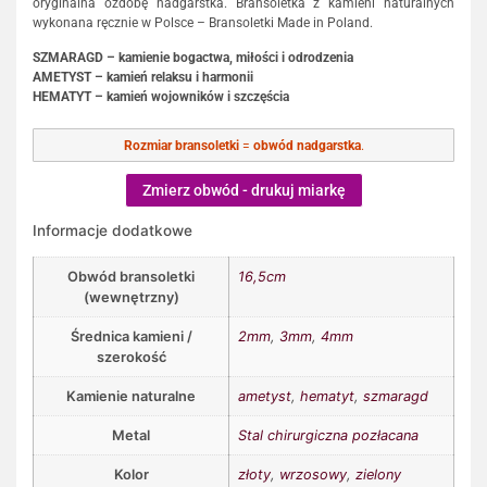
oryginalna ozdobę nadgarstka. Bransoletka z kamieni naturalnych
wykonana ręcznie w Polsce – Bransoletki Made in Poland.
SZMARAGD – kamienie bogactwa, miłości i odrodzenia
AMETYST – kamień relaksu i harmonii
HEMATYT – kamień wojowników i szczęścia
Rozmiar bransoletki
=
obwód nadgarstka
.
Zmierz obwód - drukuj miarkę
Informacje dodatkowe
Obwód bransoletki
16,5cm
(wewnętrzny)
Średnica kamieni /
2mm
,
3mm
,
4mm
szerokość
Kamienie naturalne
ametyst
,
hematyt
,
szmaragd
Metal
Stal chirurgiczna pozłacana
Kolor
złoty
,
wrzosowy
,
zielony