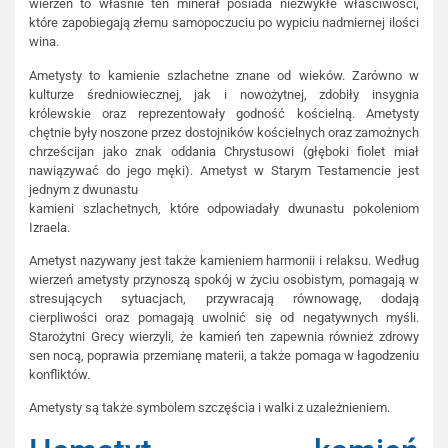
wierzeń to właśnie ten minerał posiada niezwykłe właściwości,
które zapobiegają złemu samopoczuciu po wypiciu nadmiernej ilości
wina.
Ametysty to kamienie szlachetne znane od wieków. Zarówno w
kulturze średniowiecznej, jak i nowożytnej, zdobiły insygnia
królewskie oraz reprezentowały godność kościelną. Ametysty
chętnie były noszone przez dostojników kościelnych oraz zamożnych
chrześcijan jako znak oddania Chrystusowi (głęboki fiolet miał
nawiązywać do jego męki). Ametyst w Starym Testamencie jest
jednym z dwunastu
kamieni szlachetnych, które odpowiadały dwunastu pokoleniom
Izraela.
Ametyst nazywany jest także kamieniem harmonii i relaksu. Według
wierzeń ametysty przynoszą spokój w życiu osobistym, pomagają w
stresujących sytuacjach, przywracają równowagę, dodają
cierpliwości oraz pomagają uwolnić się od negatywnych myśli.
Starożytni Grecy wierzyli, że kamień ten zapewnia również zdrowy
sen nocą, poprawia przemianę materii, a także pomaga w łagodzeniu
konfliktów.
Ametysty są także symbolem szczęścia i walki z uzależnieniem.