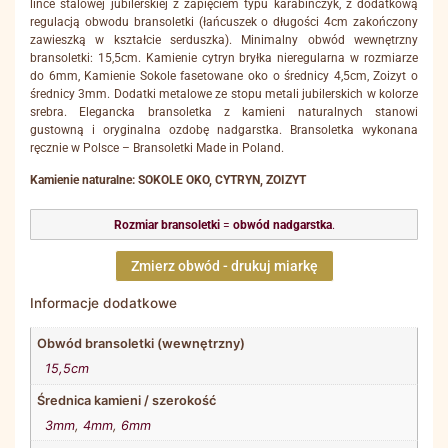
lince stalowej jubilerskiej z zapięciem typu karabińczyk, z dodatkową
regulacją obwodu bransoletki (łańcuszek o długości 4cm zakończony
zawieszką w kształcie serduszka). Minimalny obwód wewnętrzny
bransoletki: 15,5cm. Kamienie cytryn bryłka nieregularna w rozmiarze
do 6mm, Kamienie Sokole fasetowane oko o średnicy 4,5cm, Zoizyt o
średnicy 3mm. Dodatki metalowe ze stopu metali jubilerskich w kolorze
srebra. Elegancka bransoletka z kamieni naturalnych stanowi
gustowną i oryginalna ozdobę nadgarstka. Bransoletka wykonana
ręcznie w Polsce – Bransoletki Made in Poland.
Kamienie naturalne: SOKOLE OKO, CYTRYN, ZOIZYT
Rozmiar bransoletki
=
obwód nadgarstka
.
Zmierz obwód - drukuj miarkę
Informacje dodatkowe
Obwód bransoletki (wewnętrzny)
15,5cm
Średnica kamieni / szerokość
3mm
,
4mm
,
6mm