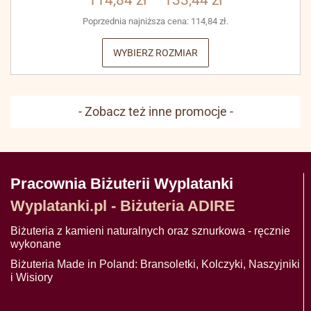
114,84
zł
–
133,44
zł
Poprzednia najniższa cena:
114,84
zł
.
WYBIERZ ROZMIAR
- Zobacz też inne promocje -
Pracownia Biżuterii Wyplatanki
Wyplatanki.pl - Biżuteria ADIRE
Biżuteria z kamieni naturalnych oraz sznurkowa - ręcznie
wykonane
Biżuteria Made in Poland: Bransoletki, Kolczyki, Naszyjniki
i Wisiory