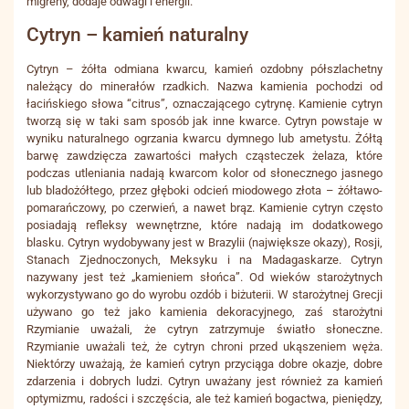
migreny, dodaje odwagi i energii.
Cytryn – kamień naturalny
Cytryn – żółta odmiana kwarcu, kamień ozdobny półszlachetny
należący do minerałów rzadkich. Nazwa kamienia pochodzi od
łacińskiego słowa “citrus”, oznaczającego cytrynę. Kamienie cytryn
tworzą się w taki sam sposób jak inne kwarce. Cytryn powstaje w
wyniku naturalnego ogrzania kwarcu dymnego lub ametystu. Żółtą
barwę zawdzięcza zawartości małych cząsteczek żelaza, które
podczas utleniania nadają kwarcom kolor od słonecznego jasnego
lub bladożółtego, przez głęboki odcień miodowego złota – żółtawo-
pomarańczowy, po czerwień, a nawet brąz. Kamienie cytryn często
posiadają refleksy wewnętrzne, które nadają im dodatkowego
blasku. Cytryn wydobywany jest w Brazylii (największe okazy), Rosji,
Stanach Zjednoczonych, Meksyku i na Madagaskarze. Cytryn
nazywany jest też „kamieniem słońca”. Od wieków starożytnych
wykorzystywano go do wyrobu ozdób i biżuterii. W starożytnej Grecji
używano go też jako kamienia dekoracyjnego, zaś starożytni
Rzymianie uważali, że cytryn zatrzymuje światło słoneczne.
Rzymianie uważali też, że cytryn chroni przed ukąszeniem węża.
Niektórzy uważają, że kamień cytryn przyciąga dobre okazje, dobre
zdarzenia i dobrych ludzi. Cytryn uważany jest również za kamień
optymizmu, radości i szczęścia, ale też kamień bogactwa, pieniędzy,