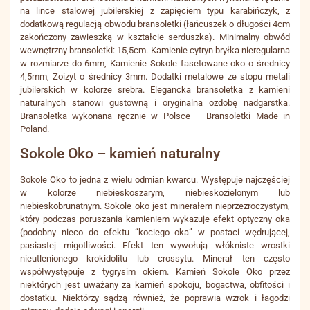
na lince stalowej jubilerskiej z zapięciem typu karabińczyk, z
dodatkową regulacją obwodu bransoletki (łańcuszek o długości 4cm
zakończony zawieszką w kształcie serduszka). Minimalny obwód
wewnętrzny bransoletki: 15,5cm. Kamienie cytryn bryłka nieregularna
w rozmiarze do 6mm, Kamienie Sokole fasetowane oko o średnicy
4,5mm, Zoizyt o średnicy 3mm. Dodatki metalowe ze stopu metali
jubilerskich w kolorze srebra. Elegancka bransoletka z kamieni
naturalnych stanowi gustowną i oryginalna ozdobę nadgarstka.
Bransoletka wykonana ręcznie w Polsce – Bransoletki Made in
Poland.
Sokole Oko – kamień naturalny
Sokole Oko to jedna z wielu odmian kwarcu. Występuje najczęściej
w kolorze niebieskoszarym, niebieskozielonym lub
niebieskobrunatnym. Sokole oko jest minerałem nieprzezroczystym,
który podczas poruszania kamieniem wykazuje efekt optyczny oka
(podobny nieco do efektu “kociego oka” w postaci wędrującej,
pasiastej migotliwości. Efekt ten wywołują włókniste wrostki
nieutlenionego krokidolitu lub crossytu. Minerał ten często
współwystępuje z tygrysim okiem. Kamień Sokole Oko przez
niektórych jest uważany za kamień spokoju, bogactwa, obfitości i
dostatku. Niektórzy sądzą również, że poprawia wzrok i łagodzi