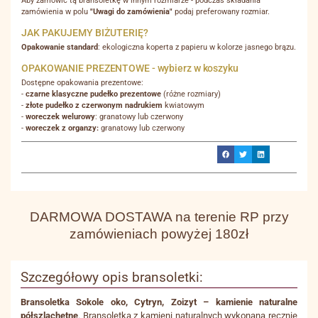
Aby zamówić tą bransoletkę w innym rozmiarze - podczas składania
zamówienia w polu
"Uwagi do zamówienia"
podaj preferowany rozmiar.
JAK PAKUJEMY BIŻUTERIĘ?
Opakowanie standard
: ekologiczna koperta z papieru w kolorze jasnego brązu.
OPAKOWANIE PREZENTOWE - wybierz w koszyku
Dostępne opakowania prezentowe:
-
czarne klasyczne pudełko prezentowe
(różne rozmiary)
-
złote pudełko z czerwonym nadrukiem
kwiatowym
-
woreczek welurowy
: granatowy lub czerwony
-
woreczek z organzy:
granatowy lub czerwony
DARMOWA DOSTAWA na terenie RP przy
zamówieniach powyżej 180zł
Szczegółowy opis bransoletki:
Bransoletka Sokole oko, Cytryn, Zoizyt – kamienie naturalne
półszlachetne
. Bransoletka z kamieni naturalnych wykonana ręcznie