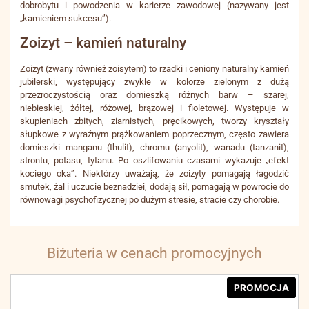
dobrobytu i powodzenia w karierze zawodowej (nazywany jest
„kamieniem sukcesu”).
Zoizyt – kamień naturalny
Zoizyt (zwany również zoisytem) to rzadki i ceniony naturalny kamień
jubilerski, występujący zwykle w kolorze zielonym z dużą
przezroczystością oraz domieszką różnych barw – szarej,
niebieskiej, żółtej, różowej, brązowej i fioletowej. Występuje w
skupieniach zbitych, ziarnistych, pręcikowych, tworzy kryształy
słupkowe z wyraźnym prążkowaniem poprzecznym, często zawiera
domieszki manganu (thulit), chromu (anyolit), wanadu (tanzanit),
strontu, potasu, tytanu. Po oszlifowaniu czasami wykazuje „efekt
kociego oka”. Niektórzy uważają, że zoizyty pomagają łagodzić
smutek, żal i uczucie beznadziei, dodają sił, pomagają w powrocie do
równowagi psychofizycznej po dużym stresie, stracie czy chorobie.
Biżuteria w cenach promocyjnych
PROMOCJA