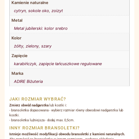
Kamienie naturalne
cytryn
,
sokole oko
,
zoizyt
Metal
Metal jubilerski: kolor srebro
Kolor
żółty
,
zielony
,
szary
Zapięcie
karabińczyk
,
zapięcie łańcuszkowe regulowane
Marka
ADIRE Biżuteria
JAKI ROZMIAR WYBRAĆ?
Zmierz obwód nadgarstka
lub kostki i:
- bransoletka dopasowana - wybierz rozmiar równy obwodowi nadgarstka lub
kostki.
- bransoletka luźniejsza - dodaj max. 0,5cm.
INNY ROZMIAR BRANSOLETKI?
Istnieje możliwość modyfikacji obwodu bransoletki z kamieni naturalnych.