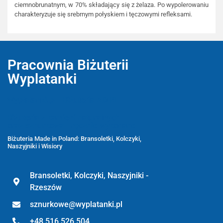
ciemnobrunatnym, w 70% składający się z żelaza. Po wypolerowaniu
charakteryzuje się srebrnym połyskiem i tęczowymi refleksami.
Pracownia Biżuterii
Wyplatanki
Wyplatanki.pl - Biżuteria ADIRE
Biżuteria z kamieni naturalnych
oraz sznurkowa - ręcznie wykonane
Biżuteria Made in Poland: Bransoletki, Kolczyki,
Naszyjniki i Wisiory
Bransoletki, Kolczyki, Naszyjniki -
Rzeszów
sznurkowe@wyplatanki.pl
+48 516 526 504