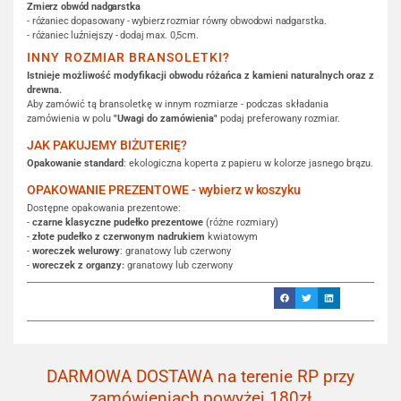
Zmierz obwód nadgarstka
- różaniec dopasowany - wybierz rozmiar równy obwodowi nadgarstka.
- różaniec luźniejszy - dodaj max. 0,5cm.
INNY ROZMIAR BRANSOLETKI?
Istnieje możliwość modyfikacji obwodu różańca z kamieni naturalnych oraz z
drewna.
Aby zamówić tą bransoletkę w innym rozmiarze - podczas składania
zamówienia w polu
"Uwagi do zamówienia"
podaj preferowany rozmiar.
JAK PAKUJEMY BIŻUTERIĘ?
Opakowanie standard
: ekologiczna koperta z papieru w kolorze jasnego brązu.
OPAKOWANIE PREZENTOWE - wybierz w koszyku
Dostępne opakowania prezentowe:
-
czarne klasyczne pudełko prezentowe
(różne rozmiary)
-
złote pudełko z czerwonym nadrukiem
kwiatowym
-
woreczek welurowy
: granatowy lub czerwony
-
woreczek z organzy:
granatowy lub czerwony
DARMOWA DOSTAWA na terenie RP przy
zamówieniach powyżej 180zł