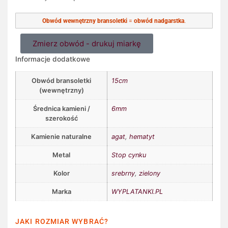
Obwód wewnętrzny bransoletki
=
obwód nadgarstka
.
Zmierz obwód - drukuj miarkę
Informacje dodatkowe
Obwód bransoletki
15cm
(wewnętrzny)
Średnica kamieni /
6mm
szerokość
Kamienie naturalne
agat
,
hematyt
Metal
Stop cynku
Kolor
srebrny
,
zielony
Marka
WYPLATANKI.PL
JAKI ROZMIAR WYBRAĆ?