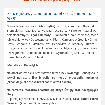
Szczegółowy opis bransoletki - różaniec na
rękę:
Bransoletka różaniec (dziesiątka) z Krzyżem św. Benedykta.
Bransoletka różaniec wykonana ręcznie z kamienie naturalnych
półszlachetnych.
Agat i Hematyt
. Bransoletka na elastycznej żyłce
jubilerskiej – obwód wewnętrzny: 15cm. Kamienie o średnicy 6mm i
3mm. Medalik z krzyżem św. Benedykta o średnicy 10mm –
masywny stop cynku w kolorze srebra, błyszczący, z wyraźnymi
szczegółami. Bransoletka różaniec wykonana ręcznie w Polsce –
Bransoletki Made in Poland.
Medalik św. Benedykta
Na awersie
medalik przedstawia
wizerunek świętego Benedykta
, a
wokół inskrypcja:
Eius in obitu nro (nostro) praesentia muniamur
(Niech Jego obecność broni nas w chwili śmierci).
Na rewersie medalika znajduje się Krzyż Święty
oraz następujące
litery
:
– pomiędzy ramionami Krzyża:
C S P B
znaczą
Crux sancti Patris
Benedicti
(Krzyż św. Ojca Benedykta).