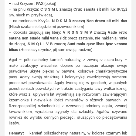
– nad Krzyżem:
PAX
(pokój)
– na pniu Krzyża:
C S S M L
znaczą Crux sancta sit mihi lux
(Krzyż
Św. niech mi przyświeca),
– na ramionach Krzyża:
N D S M D
znaczą Non draca sit mihi dux
(Niech szatan nie będzie mi przewodnikiem).
– dookoła znajdują się litery:
V R S N S M V
znaczą
Vade retro
satana non suade mihi vana
(Idź precz szatanie, nie nakłaniaj mnie
do złego),
S M Q L I V B
znaczą
Sunt mala quse libas ipse venona
bibas
(złe rzeczy czynisz, pij sam swoją truciznę).
Agat
– półszlachetny kamień naturalny, z zewnątrz szaro-bury –
mało atrakcyjny wizualnie, dopiero po rozcięciu ukazuje swoje
prawdziwe ukryte piękno w barwne, kolorowe charakterystyczne
pasy. Agaty swoją strukturę i kolorystykę zawdzięczają samemu
procesowi powstawania. Agaty tworzą się w geodach, w pustych
przestrzeniach powstałych w trakcie zastygania lawy wulkanicznej,
które wraz z upływem lat wypełniają się roztworami zawierającymi
krzemionkę i niewielkie ilości minerałów o różnych barwach. W
Rzeczpospolitej szlacheckiej z czerwonej odmiany agatu, zwanej
krwawnikiem, wyrabiano sygnety dla szlachty. Agatów używano
również do wyrobu cennych pieczęci, służących do pieczętowania
listów.
Hematyt
– kamień półszlachetny naturalny, w kolorze czarnym lub