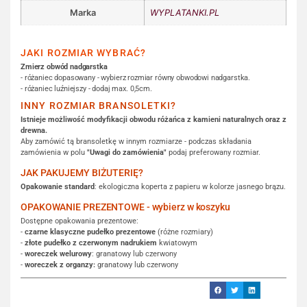
Marka
WYPLATANKI.PL
JAKI ROZMIAR WYBRAĆ?
Zmierz obwód nadgarstka
- różaniec dopasowany - wybierz rozmiar równy obwodowi nadgarstka.
- różaniec luźniejszy - dodaj max. 0,5cm.
INNY ROZMIAR BRANSOLETKI?
Istnieje możliwość modyfikacji obwodu różańca z kamieni naturalnych oraz z
drewna.
Aby zamówić tą bransoletkę w innym rozmiarze - podczas składania
zamówienia w polu
"Uwagi do zamówienia"
podaj preferowany rozmiar.
JAK PAKUJEMY BIŻUTERIĘ?
Opakowanie standard
: ekologiczna koperta z papieru w kolorze jasnego brązu.
OPAKOWANIE PREZENTOWE - wybierz w koszyku
Dostępne opakowania prezentowe:
-
czarne klasyczne pudełko prezentowe
(różne rozmiary)
-
złote pudełko z czerwonym nadrukiem
kwiatowym
-
woreczek welurowy
: granatowy lub czerwony
-
woreczek z organzy:
granatowy lub czerwony