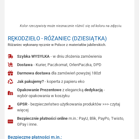
Kolor rzeczywisty może nieznacznie różnić się od koloru na zdjęciu.
RĘKODZIEŁO - RÓŻANIEC (DZIESIĄTKA)
Różaniec wykonany ręcznie w Polsce z materiałów jubilerskich.
Szybka WYSYŁKA
- w dniu złożenia zamówienia
Dostawa
- Kurier, Paczkomat, OrlenPaczka, DPD
Darmowa dostawa
dla zamówień powyżej 180zł
Jak pakujemy?
- koperta z papieru eko
Opakowanie Prezentowe
z elegancką
dedykacją
-
wybór opakowania w koszyku
GPSR
- bezpieczeństwo użytkowania produktów >>> czytaj
więcej
Bezpiecznie płatności online
m.in.: PayU, Blik, PayPo, Twisto,
GPay i inne.
Bezpieczne płatności m.in.: