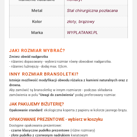
Metal
Stal chirurgiczna pozłacana
Kolor
złoty
,
brązowy
Marka
WYPLATANKI.PL
JAKI ROZMIAR WYBRAĆ?
Zmierz obwód nadgarstka
- różaniec dopasowany - wybierz rozmiar równy obwodowi nadgarstka.
- różaniec luźniejszy - dodaj max. 0,5cm.
INNY ROZMIAR BRANSOLETKI?
Istnieje możliwość modyfikacji obwodu różańca z kamieni naturalnych oraz z
drewna.
Aby zamówić tą bransoletkę w innym rozmiarze - podczas składania
zamówienia w polu
"Uwagi do zamówienia"
podaj preferowany rozmiar.
JAK PAKUJEMY BIŻUTERIĘ?
Opakowanie standard
: ekologiczna koperta z papieru w kolorze jasnego brązu.
OPAKOWANIE PREZENTOWE - wybierz w koszyku
Dostępne opakowania prezentowe:
-
czarne klasyczne pudełko prezentowe
(różne rozmiary)
-
złote pudełko z czerwonym nadrukiem
kwiatowym