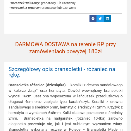
-
woreczek welurowy
: granatowy lub czerwony
-
woreczek z organzy:
granatowy lub czerwony
DARMOWA DOSTAWA na terenie RP przy
zamówieniach powyżej 180zł
Szczegółowy opis bransoletki - różaniec na
rękę:
Bransoletka różaniec (dziesiątka)
– koraliki z drewna sandałowego
w kolorze „brąz” oraz hematytu. Obwód wewnętrzny bransoletki
wynosi 16cm. Jest ona wyposażona w łańcuszek przedłuzkowy o
długości 4cm oraz zapięcie typu karabińczyk. Koraliki z drewna
sandałowego o średnicy 6mm, hematyt o średnicy 4 i 2mm. Krzyżyk z
hematytu o wymiarach 6x8mm. Kulki stalowe pozłacane o średnicy
2mm. Bransoletka na nadgarstek (różaniec 10-tka) zarówno
elegancko prezentuje się, jak i jest subtelnym wyznaniem wiary.
Bransoletka wykonana ręcznie w Polsce – Bransoletki Made in