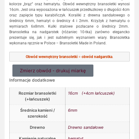
kolorze „brąz” oraz hematytu. Obwód wewnętrzny bransoletki wynosi
16cm. Jest ona wyposażona w łańcuszek przedłuzkowy o długości 4cm
oraz zapięcie typu karabińczyk. Koraliki z drewna sandałowego o
średnicy 6mm, hematyt o średnicy 4 i 2mm. Krzyżyk z hematytu o
wymiarach 6x8mm. Kulki stalowe pozłacane o średnicy 2mm.
Bransoletka na nadgarstek (różaniec 10-tka) zarówno elegancko
prezentuje się, jak i jest subtelnym wyznaniem wiary. Bransoletka
wykonana ręcznie w Polsce – Bransoletki Made in Poland.
Obwód wewnętrzny bransoletki
=
obwód nadgarstka
.
Zmierz obwód - drukuj miarkę
Informacje dodatkowe
Rozmiar bransoletki
16cm (+4cm łańcuszek)
(+łańcuszek)
Średnica kamieni /
6mm
szerokość
Drewno
Drewno sandałowe
Kamienie naturalne
hematyt