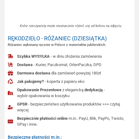
Kolor rzeczywisty może nieznacznie różnić się od koloru na zdjęciu.
RĘKODZIEŁO - RÓŻANIEC (DZIESIĄTKA)
Różaniec wykonany ręcznie w Polsce z materiałów jubilerskich.
Szybka WYSYŁKA
- w dniu złożenia zamówienia
Dostawa
- Kurier, Paczkomat, OrlenPaczka, DPD
Darmowa dostawa
dla zamówień powyżej 180zł
Jak pakujemy?
- koperta z papieru eko
Opakowanie Prezentowe
z elegancką
dedykacją
-
wybór opakowania w koszyku
GPSR
- bezpieczeństwo użytkowania produktów >>> czytaj
więcej
Bezpiecznie płatności online
m.in.: PayU, Blik, PayPo, Twisto,
GPay i inne.
Bezpieczne płatności m.in.: