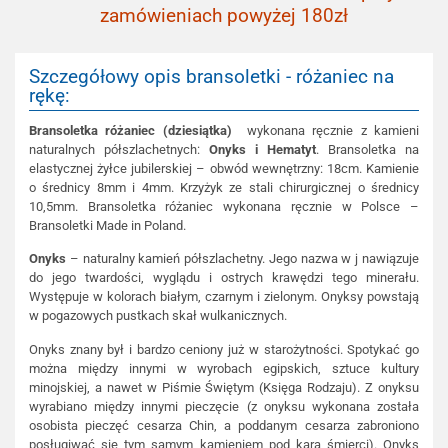
zamówieniach powyżej 180zł
Szczegółowy opis bransoletki - różaniec na
rękę:
Bransoletka różaniec (dziesiątka)
wykonana ręcznie z kamieni
naturalnych półszlachetnych:
Onyks i Hematyt
. Bransoletka na
elastycznej żyłce jubilerskiej – obwód wewnętrzny: 18cm. Kamienie
o średnicy 8mm i 4mm. Krzyżyk ze stali chirurgicznej o średnicy
10,5mm. Bransoletka różaniec wykonana ręcznie w Polsce –
Bransoletki Made in Poland.
Onyks
– naturalny kamień półszlachetny. Jego nazwa w j nawiązuje
do jego twardości, wyglądu i ostrych krawędzi tego minerału.
Występuje w kolorach białym, czarnym i zielonym. Onyksy powstają
w pogazowych pustkach skał wulkanicznych.
Onyks znany był i bardzo ceniony już w starożytności. Spotykać go
można między innymi w wyrobach egipskich, sztuce kultury
minojskiej, a nawet w Piśmie Świętym (Księga Rodzaju). Z onyksu
wyrabiano między innymi pieczęcie (z onyksu wykonana została
osobista pieczęć cesarza Chin, a poddanym cesarza zabroniono
posługiwać się tym samym kamieniem pod karą śmierci). Onyks