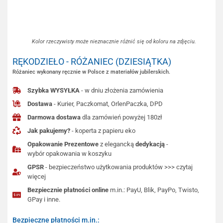
Kolor rzeczywisty może nieznacznie różnić się od koloru na zdjęciu.
RĘKODZIEŁO - RÓŻANIEC (DZIESIĄTKA)
Różaniec wykonany ręcznie w Polsce z materiałów jubilerskich.
Szybka WYSYŁKA
- w dniu złożenia zamówienia
Dostawa
- Kurier, Paczkomat, OrlenPaczka, DPD
Darmowa dostawa
dla zamówień powyżej 180zł
Jak pakujemy?
- koperta z papieru eko
Opakowanie Prezentowe
z elegancką
dedykacją
-
wybór opakowania w koszyku
GPSR
- bezpieczeństwo użytkowania produktów >>> czytaj
więcej
Bezpiecznie płatności online
m.in.: PayU, Blik, PayPo, Twisto,
GPay i inne.
Bezpieczne płatności m.in.: