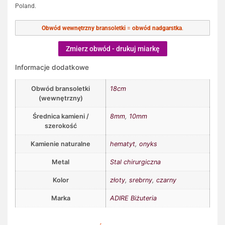
Poland.
Obwód wewnętrzny bransoletki
=
obwód nadgarstka
.
Zmierz obwód - drukuj miarkę
Informacje dodatkowe
Obwód bransoletki
18cm
(wewnętrzny)
Średnica kamieni /
8mm
,
10mm
szerokość
Kamienie naturalne
hematyt
,
onyks
Metal
Stal chirurgiczna
Kolor
złoty
,
srebrny
,
czarny
Marka
ADIRE Biżuteria