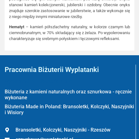
stanowi kamień kolekcjonerski, jubilerski i ozdobny. Obecnie onyks
znajduje szerokie zastosowanie w jubilerstwie, a także wykonuje się
z niego między innymi miniaturowe rzeźby.
Hematyt
– kamień półszlachetny naturalny, w kolorze czarnym lub
ciemnobrunatnym, w 70% składający się z żelaza. Po wypolerowaniu
charakteryzuje się srebrnym połyskiem i tęczowymi refleksami.
Pracownia Biżuterii Wyplatanki
Wyplatanki.pl - Biżuteria ADIRE
Biżuteria z kamieni naturalnych oraz sznurkowa - ręcznie
wykonane
Biżuteria Made in Poland: Bransoletki, Kolczyki, Naszyjniki
i Wisiory
Bransoletki, Kolczyki, Naszyjniki - Rzeszów