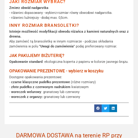
JAKI ROZMIAR WYBRAĆ?
Zmierz obwód nadgarstka
- różaniec dopasowany - wybierz rozmiar równy obwodowi nadgarstka.
- różaniec luźniejszy - dodaj max. 0,5cm.
INNY ROZMIAR BRANSOLETKI?
Istnieje możliwość modyfikacji obwodu różańca z kamieni naturalnych oraz z
drewna.
Aby zamówić tą bransoletkę w innym rozmiarze - podczas składania
zamówienia w polu
"Uwagi do zamówienia"
podaj preferowany rozmiar.
JAK PAKUJEMY BIŻUTERIĘ?
Opakowanie standard
: ekologiczna koperta z papieru w kolorze jasnego brązu.
OPAKOWANIE PREZENTOWE - wybierz w koszyku
Dostępne opakowania prezentowe:
-
czarne klasyczne pudełko prezentowe
(różne rozmiary)
-
złote pudełko z czerwonym nadrukiem
kwiatowym
-
woreczek welurowy
: granatowy lub czerwony
-
woreczek z organzy:
granatowy lub czerwony
DARMOWA DOSTAWA na terenie RP przy