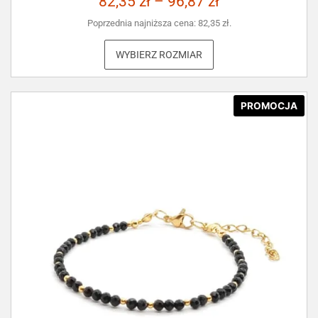
82,35
zł
–
96,87
zł
Poprzednia najniższa cena:
82,35
zł
.
WYBIERZ ROZMIAR
PROMOCJA