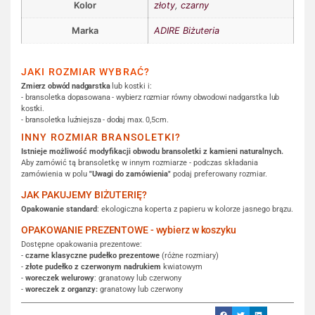
Kolor
złoty
,
czarny
Marka
ADIRE Biżuteria
JAKI ROZMIAR WYBRAĆ?
Zmierz obwód nadgarstka
lub kostki i:
- bransoletka dopasowana - wybierz rozmiar równy obwodowi nadgarstka lub
kostki.
- bransoletka luźniejsza - dodaj max. 0,5cm.
INNY ROZMIAR BRANSOLETKI?
Istnieje możliwość modyfikacji obwodu bransoletki z kamieni naturalnych.
Aby zamówić tą bransoletkę w innym rozmiarze - podczas składania
zamówienia w polu
"Uwagi do zamówienia"
podaj preferowany rozmiar.
JAK PAKUJEMY BIŻUTERIĘ?
Opakowanie standard
: ekologiczna koperta z papieru w kolorze jasnego brązu.
OPAKOWANIE PREZENTOWE - wybierz w koszyku
Dostępne opakowania prezentowe:
-
czarne klasyczne pudełko prezentowe
(różne rozmiary)
-
złote pudełko z czerwonym nadrukiem
kwiatowym
-
woreczek welurowy
: granatowy lub czerwony
-
woreczek z organzy:
granatowy lub czerwony