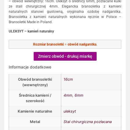
– obwód wewnętrzny: 16cm. Uleksyt o średnicy 6mm, pozłacane kulki
ze stali chirurgicznej 4mm. Elegancka bransoletka z kamieni
naturalnych stanowi gustowną, oryginalna ozdobę nadgarstka.
Bransoletka z kamieni naturalnych wykonana ręcznie w Polsce –
Bransoletki Made in Poland.
ULEKSYT – kamień naturalny
Rozmiar bransoletki
=
obwód nadgarstka
.
Zmierz obwód - drukuj miarkę
Informacje dodatkowe
Obwód bransoletki
16cm
(wewnętrzny)
Średnica kamieni /
4mm
,
6mm
szerokość
Kamienie naturalne
uleksyt
Metal
Stal chirurgiczna pozłacana