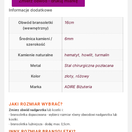
Zmierz obwód - drukuj miarkę
Informacje dodatkowe
Obwód bransoletki
16cm
(wewnętrzny)
Średnica kamieni /
6mm
szerokość
Kamienie naturalne
hematyt
,
howlit
,
turmalin
Metal
Stal chirurgiczna pozłacana
Kolor
złoty
,
różowy
Marka
ADIRE Biżuteria
JAKI ROZMIAR WYBRAĆ?
Zmierz obwód nadgarstka
lub kostki i:
- bransoletka dopasowana - wybierz rozmiar równy obwodowi nadgarstka lub
kostki.
- bransoletka luźniejsza - dodaj max. 0,5cm.
INNY ROZMIAR BRANSOLETKI?