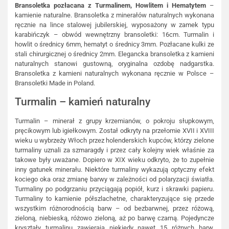
Bransoletka pozłacana z Turmalinem, Howlitem i Hematytem
–
kamienie naturalne. Bransoletka z minerałów naturalnych wykonana
ręcznie na lince stalowej jubilerskiej, wyposażony w zamek typu
karabińczyk – obwód wewnętrzny bransoletki: 16cm. Turmalin i
howlit o średnicy 6mm, hematyt o średnicy 3mm. Pozłacane kulki ze
stali chirurgicznej o średnicy 2mm. Elegancka bransoletka z kamieni
naturalnych stanowi gustowną, oryginalna ozdobę nadgarstka.
Bransoletka z kamieni naturalnych wykonana ręcznie w Polsce –
Bransoletki Made in Poland.
Turmalin – kamień naturalny
Turmalin – minerał z grupy krzemianów, o pokroju słupkowym,
pręcikowym lub igiełkowym. Został odkryty na przełomie XVII i XVIII
wieku u wybrzeży Włoch przez holenderskich kupców, którzy zielone
turmaliny uznali za szmaragdy i przez cały kolejny wiek właśnie za
takowe były uważane. Dopiero w XIX wieku odkryto, że to zupełnie
inny gatunek minerału. Niektóre turmaliny wykazują optyczny efekt
kociego oka oraz zmianę barwy w zależności od polaryzacji światła.
Turmaliny po podgrzaniu przyciągają popiół, kurz i skrawki papieru.
Turmaliny to kamienie półszlachetne, charakteryzujące się przede
wszystkim różnorodnością barw – od bezbarwnej, przez różową,
zieloną, niebieską, różowo zieloną, aż po barwę czarną. Pojedyncze
kryształy turmalinu zawierają niekiedy nawet 15 różnych barw.