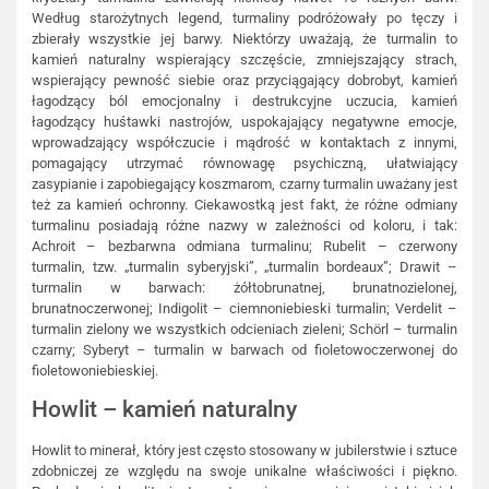
Według starożytnych legend, turmaliny podróżowały po tęczy i
zbierały wszystkie jej barwy. Niektórzy uważają, że turmalin to
kamień naturalny wspierający szczęście, zmniejszający strach,
wspierający pewność siebie oraz przyciągający dobrobyt, kamień
łagodzący ból emocjonalny i destrukcyjne uczucia, kamień
łagodzący huśtawki nastrojów, uspokajający negatywne emocje,
wprowadzający współczucie i mądrość w kontaktach z innymi,
pomagający utrzymać równowagę psychiczną, ułatwiający
zasypianie i zapobiegający koszmarom, czarny turmalin uważany jest
też za kamień ochronny. Ciekawostką jest fakt, że różne odmiany
turmalinu posiadają różne nazwy w zależności od koloru, i tak:
Achroit – bezbarwna odmiana turmalinu; Rubelit – czerwony
turmalin, tzw. „turmalin syberyjski”, „turmalin bordeaux”; Drawit –
turmalin w barwach: żółtobrunatnej, brunatnozielonej,
brunatnoczerwonej; Indigolit – ciemnoniebieski turmalin; Verdelit –
turmalin zielony we wszystkich odcieniach zieleni; Schörl – turmalin
czarny; Syberyt – turmalin w barwach od fioletowoczerwonej do
fioletowoniebieskiej.
Howlit – kamień naturalny
Howlit to minerał, który jest często stosowany w jubilerstwie i sztuce
zdobniczej ze względu na swoje unikalne właściwości i piękno.