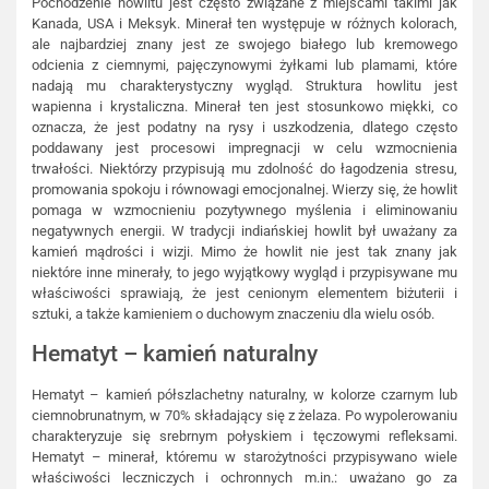
Pochodzenie howlitu jest często związane z miejscami takimi jak
Kanada, USA i Meksyk. Minerał ten występuje w różnych kolorach,
ale najbardziej znany jest ze swojego białego lub kremowego
odcienia z ciemnymi, pajęczynowymi żyłkami lub plamami, które
nadają mu charakterystyczny wygląd. Struktura howlitu jest
wapienna i krystaliczna. Minerał ten jest stosunkowo miękki, co
oznacza, że ​​jest podatny na rysy i uszkodzenia, dlatego często
poddawany jest procesowi impregnacji w celu wzmocnienia
trwałości. Niektórzy przypisują mu zdolność do łagodzenia stresu,
promowania spokoju i równowagi emocjonalnej. Wierzy się, że howlit
pomaga w wzmocnieniu pozytywnego myślenia i eliminowaniu
negatywnych energii. W tradycji indiańskiej howlit był uważany za
kamień mądrości i wizji. Mimo że howlit nie jest tak znany jak
niektóre inne minerały, to jego wyjątkowy wygląd i przypisywane mu
właściwości sprawiają, że jest cenionym elementem biżuterii i
sztuki, a także kamieniem o duchowym znaczeniu dla wielu osób.
Hematyt – kamień naturalny
Hematyt – kamień półszlachetny naturalny, w kolorze czarnym lub
ciemnobrunatnym, w 70% składający się z żelaza. Po wypolerowaniu
charakteryzuje się srebrnym połyskiem i tęczowymi refleksami.
Hematyt – minerał, któremu w starożytności przypisywano wiele
właściwości leczniczych i ochronnych m.in.: uważano go za