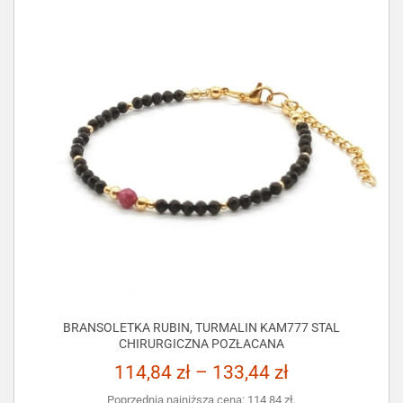
BRANSOLETKA RUBIN, TURMALIN KAM777 STAL
CHIRURGICZNA POZŁACANA
114,84
zł
–
133,44
zł
Poprzednia najniższa cena:
114,84
zł
.