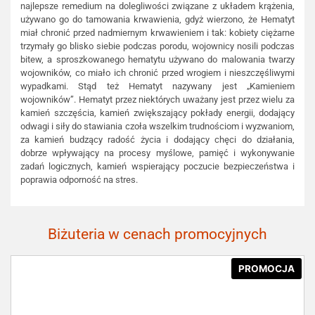
najlepsze remedium na dolegliwości związane z układem krążenia,
używano go do tamowania krwawienia, gdyż wierzono, że Hematyt
miał chronić przed nadmiernym krwawieniem i tak: kobiety ciężarne
trzymały go blisko siebie podczas porodu, wojownicy nosili podczas
bitew, a sproszkowanego hematytu używano do malowania twarzy
wojowników, co miało ich chronić przed wrogiem i nieszczęśliwymi
wypadkami. Stąd też Hematyt nazywany jest „Kamieniem
wojowników”. Hematyt przez niektórych uważany jest przez wielu za
kamień szczęścia, kamień zwiększający pokłady energii, dodający
odwagi i siły do stawiania czoła wszelkim trudnościom i wyzwaniom,
za kamień budzący radość życia i dodający chęci do działania,
dobrze wpływający na procesy myślowe, pamięć i wykonywanie
zadań logicznych, kamień wspierający poczucie bezpieczeństwa i
poprawia odporność na stres.
Biżuteria w cenach promocyjnych
PROMOCJA