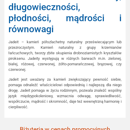
długowieczności,
płodności, mądrości i
równowagi
Jadeit – kamień półszlachetny naturalny przeświecającym lub
przezroczystym. Kamień naturalny z grupy krzemianów
łańcuchowych, tworzy zbite skupienia drobnoziarnistych kryształów
piroksenu. Jadeity występują w różnych barwach m.in. zielonej,
białej, różowej, czerwonej, żółto-pomarańczowej, brązowej, czy
czerwonej.
Jadeit jest uważany za kamień zwiększający pewność siebie,
pomaga odnaleźć właścicielowi odpowiednią i najlepszą dla niego
drogę. Jadeit pomaga w życiu rodzinnym, pozwala znaleźć wspólny
język międzypokoleniowy, wzmacnia odwagę, sprawiedliwość,
współczucie, mądrość i skromność, daje też wewnętrzną harmonię i
cierpliwość.
Biżuteria w cenach promocyjnych