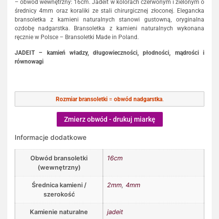
– obwód wewnętrzny: 16cm. Jadeit w kolorach czerwonym i zielonym o
średnicy 4mm oraz koraliki ze stali chirurgicznej złoconej. Elegancka
bransoletka z kamieni naturalnych stanowi gustowną, oryginalna
ozdobę nadgarstka. Bransoletka z kamieni naturalnych wykonana
ręcznie w Polsce – Bransoletki Made in Poland.
JADEIT – kamień władzy, długowieczności, płodności, mądrości i
równowagi
Rozmiar bransoletki
=
obwód nadgarstka
.
Zmierz obwód - drukuj miarkę
Informacje dodatkowe
Obwód bransoletki
16cm
(wewnętrzny)
Średnica kamieni /
2mm
,
4mm
szerokość
Kamienie naturalne
jadeit