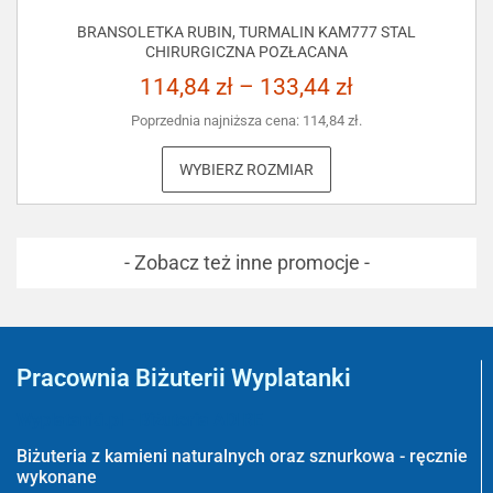
BRANSOLETKA RUBIN, TURMALIN KAM777 STAL
CHIRURGICZNA POZŁACANA
114,84
zł
–
133,44
zł
Poprzednia najniższa cena:
114,84
zł
.
WYBIERZ ROZMIAR
- Zobacz też inne promocje -
Pracownia Biżuterii Wyplatanki
Wyplatanki.pl - Biżuteria ADIRE
Biżuteria z kamieni naturalnych oraz sznurkowa - ręcznie
wykonane