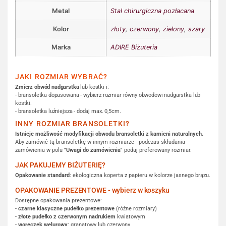
Metal
Stal chirurgiczna pozłacana
Kolor
złoty
,
czerwony
,
zielony
,
szary
Marka
ADIRE Biżuteria
JAKI ROZMIAR WYBRAĆ?
Zmierz obwód nadgarstka
lub kostki i:
- bransoletka dopasowana - wybierz rozmiar równy obwodowi nadgarstka lub
kostki.
- bransoletka luźniejsza - dodaj max. 0,5cm.
INNY ROZMIAR BRANSOLETKI?
Istnieje możliwość modyfikacji obwodu bransoletki z kamieni naturalnych.
Aby zamówić tą bransoletkę w innym rozmiarze - podczas składania
zamówienia w polu
"Uwagi do zamówienia"
podaj preferowany rozmiar.
JAK PAKUJEMY BIŻUTERIĘ?
Opakowanie standard
: ekologiczna koperta z papieru w kolorze jasnego brązu.
OPAKOWANIE PREZENTOWE - wybierz w koszyku
Dostępne opakowania prezentowe:
-
czarne klasyczne pudełko prezentowe
(różne rozmiary)
-
złote pudełko z czerwonym nadrukiem
kwiatowym
-
woreczek welurowy
: granatowy lub czerwony