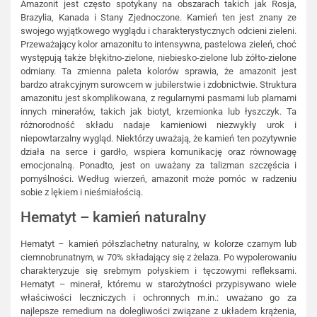
Amazonit jest często spotykany na obszarach takich jak Rosja,
Brazylia, Kanada i Stany Zjednoczone. Kamień ten jest znany ze
swojego wyjątkowego wyglądu i charakterystycznych odcieni zieleni.
Przeważający kolor amazonitu to intensywna, pastelowa zieleń, choć
występują także błękitno-zielone, niebiesko-zielone lub żółto-zielone
odmiany. Ta zmienna paleta kolorów sprawia, że amazonit jest
bardzo atrakcyjnym surowcem w jubilerstwie i zdobnictwie. Struktura
amazonitu jest skomplikowana, z regularnymi pasmami lub plamami
innych minerałów, takich jak biotyt, krzemionka lub łyszczyk. Ta
różnorodność składu nadaje kamieniowi niezwykły urok i
niepowtarzalny wygląd. Niektórzy uważają, że kamień ten pozytywnie
działa na serce i gardło, wspiera komunikację oraz równowagę
emocjonalną. Ponadto, jest on uważany za talizman szczęścia i
pomyślności. Według wierzeń, amazonit może pomóc w radzeniu
sobie z lękiem i nieśmiałością.
Hematyt – kamień naturalny
Hematyt – kamień półszlachetny naturalny, w kolorze czarnym lub
ciemnobrunatnym, w 70% składający się z żelaza. Po wypolerowaniu
charakteryzuje się srebrnym połyskiem i tęczowymi refleksami.
Hematyt – minerał, któremu w starożytności przypisywano wiele
właściwości leczniczych i ochronnych m.in.: uważano go za
najlepsze remedium na dolegliwości związane z układem krążenia,