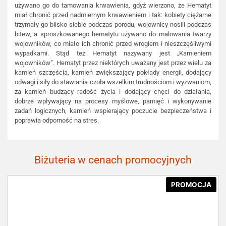
używano go do tamowania krwawienia, gdyż wierzono, że Hematyt
miał chronić przed nadmiernym krwawieniem i tak: kobiety ciężarne
trzymały go blisko siebie podczas porodu, wojownicy nosili podczas
bitew, a sproszkowanego hematytu używano do malowania twarzy
wojowników, co miało ich chronić przed wrogiem i nieszczęśliwymi
wypadkami. Stąd też Hematyt nazywany jest „Kamieniem
wojowników”. Hematyt przez niektórych uważany jest przez wielu za
kamień szczęścia, kamień zwiększający pokłady energii, dodający
odwagi i siły do stawiania czoła wszelkim trudnościom i wyzwaniom,
za kamień budzący radość życia i dodający chęci do działania,
dobrze wpływający na procesy myślowe, pamięć i wykonywanie
zadań logicznych, kamień wspierający poczucie bezpieczeństwa i
poprawia odporność na stres.
Biżuteria w cenach promocyjnych
PROMOCJA