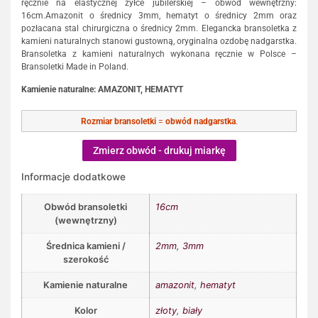
ręcznie na elastycznej żyłce jubilerskiej – obwód wewnętrzny:
16cm.Amazonit o średnicy 3mm, hematyt o średnicy 2mm oraz
pozłacana stal chirurgiczna o średnicy 2mm. Elegancka bransoletka z
kamieni naturalnych stanowi gustowną, oryginalna ozdobę nadgarstka.
Bransoletka z kamieni naturalnych wykonana ręcznie w Polsce –
Bransoletki Made in Poland.
Kamienie naturalne: AMAZONIT, HEMATYT
Rozmiar bransoletki
=
obwód nadgarstka
.
Zmierz obwód - drukuj miarkę
Informacje dodatkowe
Obwód bransoletki
16cm
(wewnętrzny)
Średnica kamieni /
2mm
,
3mm
szerokość
Kamienie naturalne
amazonit
,
hematyt
Kolor
złoty
,
biały