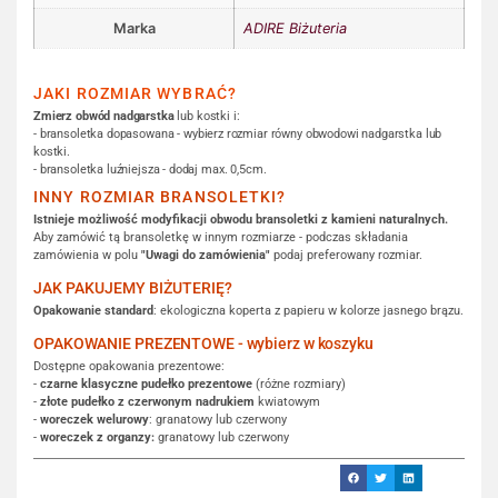
Marka
ADIRE Biżuteria
JAKI ROZMIAR WYBRAĆ?
Zmierz obwód nadgarstka
lub kostki i:
- bransoletka dopasowana - wybierz rozmiar równy obwodowi nadgarstka lub
kostki.
- bransoletka luźniejsza - dodaj max. 0,5cm.
INNY ROZMIAR BRANSOLETKI?
Istnieje możliwość modyfikacji obwodu bransoletki z kamieni naturalnych.
Aby zamówić tą bransoletkę w innym rozmiarze - podczas składania
zamówienia w polu
"Uwagi do zamówienia"
podaj preferowany rozmiar.
JAK PAKUJEMY BIŻUTERIĘ?
Opakowanie standard
: ekologiczna koperta z papieru w kolorze jasnego brązu.
OPAKOWANIE PREZENTOWE - wybierz w koszyku
Dostępne opakowania prezentowe:
-
czarne klasyczne pudełko prezentowe
(różne rozmiary)
-
złote pudełko z czerwonym nadrukiem
kwiatowym
-
woreczek welurowy
: granatowy lub czerwony
-
woreczek z organzy:
granatowy lub czerwony