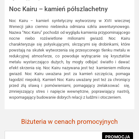
Noc Kairu – kamień półszlachetny
Noc Kairu – kamień syntetyczny wytworzony w XVII wiecznej
Wenecji jako ciemno niebieska odmiana szkła awenturynowego.
Nazwa “Noc Kairu” pochodzi od wyglądu kamienia przypominającego
nocne niebo rozświetlone milionami gwiazd. Noc Kairu
charakteryzuje się połyskującymi, skrzącymi się drobinkami, które
powstają na skutek wytworzenia się przesyconego tlenku metalu w
redukcyjnej atmosferze, co powoduje wytrącanie się kryształów
metalu wystarczająco dużych, by mogły odbijać światło i dawać
efekt skrzenia się. Noc Kairu nazywana jest też kamieniem miliona
gwiazd. Noc Kairu uważana jest za kamień szczęścia, pomaga
łagodzić niepokój. Kamień Noc Kairu uważany jest też za chroniący
przed złą sławą i pomówieniami, pomagający zrelaksować się,
zmniejszający stres i napięcie wewnętrzne, poprawiający nastrój,
wspomagający budowanie dobrych relacji z ludźmi i otoczeniem.
Biżuteria w cenach promocyjnych
PROMOCJA