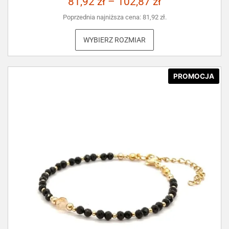
81,92
zł
–
102,87
zł
Poprzednia najniższa cena:
81,92
zł
.
WYBIERZ ROZMIAR
PROMOCJA