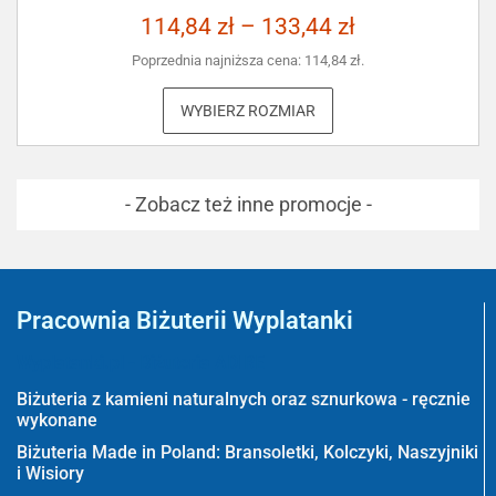
114,84
zł
–
133,44
zł
Poprzednia najniższa cena:
114,84
zł
.
WYBIERZ ROZMIAR
- Zobacz też inne promocje -
Pracownia Biżuterii Wyplatanki
Wyplatanki.pl - Biżuteria ADIRE
Biżuteria z kamieni naturalnych oraz sznurkowa - ręcznie
wykonane
Biżuteria Made in Poland: Bransoletki, Kolczyki, Naszyjniki
i Wisiory