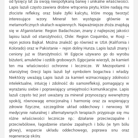
od tysięcy lat za swoją niespotykaną barwę i unikalne właściwości.
Lapis lazuli często zawiera drobne wtrącenia pirytu, które nadają mu
złociste refleksy, oraz białe żyłki kalcytu, które mogą tworzyć
interesujące wzory. Minerał ten występuje głównie w
metamorficznych skałach wapiennych. Najważniejsze złoża znajdują
się w Afganistanie: Region Badachszan, znany z najlepszej jakości
lapisu lazuli od starożytności, Chile: Region Coquimbo, w Rosji –
rejon jeziora Bajkał. Można znaleźć go również w USA (Kalifornia i
Kolorado) oraz w Pakistanie – rejon doliny Hunza. Lapis lazuli znany i
ceniony już w Starożytności. W Egipcie używano go do wyrobu
biżuterii, amuletów i ozdób grobowych. Egipcjanie wierzyli, że kamień
ten ma właściwości ochronne i lecznicze. W Mezopotamii i
starożytnej Grecji lapis lazuli był symbolem bogactwa i władzy.
Niektórzy uważają Lapis lazuli za kamień wzmacniający zdolności
intelektualne, intuicję i zdolność do samorefleksji, pomagający w
wyrażaniu siebie i poprawiający umiejętności komunikacyjne. Lapis
lazuli często też jest uważany za minerał przynoszący wewnętrzny
spokój, równowagę emocjonalną i harmonię oraz za wspierający
zdrowie fizyczne, szczególnie układ oddechowy i nerwowy. W
medycynie naturalnej i alternatywnych terapiach przypisuje się mu
różne właściwości lecznicze np.: działanie przeciwzapalne i
przeciwbólowe, łagodzenie stanów zapalnych i bólu (w tym bólu
głowy), wsparcie układu oddechowego, poprawa snu oraz
regenerację skóry.