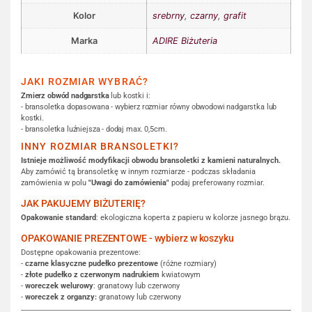
Kolor
srebrny
,
czarny
,
grafit
Marka
ADIRE Biżuteria
JAKI ROZMIAR WYBRAĆ?
Zmierz obwód nadgarstka
lub kostki i:
- bransoletka dopasowana - wybierz rozmiar równy obwodowi nadgarstka lub
kostki.
- bransoletka luźniejsza - dodaj max. 0,5cm.
INNY ROZMIAR BRANSOLETKI?
Istnieje możliwość modyfikacji obwodu bransoletki z kamieni naturalnych.
Aby zamówić tą bransoletkę w innym rozmiarze - podczas składania
zamówienia w polu
"Uwagi do zamówienia"
podaj preferowany rozmiar.
JAK PAKUJEMY BIŻUTERIĘ?
Opakowanie standard
: ekologiczna koperta z papieru w kolorze jasnego brązu.
OPAKOWANIE PREZENTOWE - wybierz w koszyku
Dostępne opakowania prezentowe:
-
czarne klasyczne pudełko prezentowe
(różne rozmiary)
-
złote pudełko z czerwonym nadrukiem
kwiatowym
-
woreczek welurowy
: granatowy lub czerwony
-
woreczek z organzy:
granatowy lub czerwony