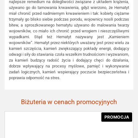
najlepsze remedium na dolegliwości związane z układem krążenia,
używano go do tamowania krwawienia, gdyż wierzono, że Hematyt
miał chronić przed nadmiernym krwawieniem i tak: kobiety ciężarne
trzymały go blisko siebie podczas porodu, wojownicy nosili podczas
bitew, a sproszkowanego hematytu używano do malowania twarzy
wojowników, co miało ich chronić przed wrogiem i nieszczęśliwymi
wypadkami. Stąd też Hematyt nazywany jest „Kamieniem
wojowników”. Hematyt przez niektórych uważany jest przez wielu za
kamień szczęścia, kamień zwiększający pokłady energii, dodający
odwagi i siły do stawiania czoła wszelkim trudnościom i wyzwaniom,
za kamień budzący radość życia i dodający chęci do działania,
dobrze wpływający na procesy myślowe, pamięć i wykonywanie
zadań logicznych, kamień wspierający poczucie bezpieczeństwa i
poprawia odporność na stres.
Biżuteria w cenach promocyjnych
PROMOCJA