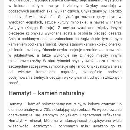
jego twardości, wyglądu i ostrych krawędzi tego minerału. Występuje
w kolorach białym, czarnym i zielonym. Onyksy powstają w
pogazowych pustkach skał wulkanicznych. Onyks znany był i bardzo
ceniony już w starożytności. Spotykać go można między innymi w
wyrobach egipskich, sztuce kultury minojskiej, a nawet w Piśmie
Świętym (Księga Rodzaju). Z onyksu wyrabiano między innymi
pieczęcie (z onyksu wykonana została osobista pieczęć cesarza
Chin, a poddanym cesarza zabroniono posługiwać się tym samym
kamieniem pod karą śmierci). Onyks stanowi kamień kolekcjonerski,
jubilerski i ozdobny. Obecnie onyks znajduje szerokie zastosowanie
w jubilerstwie, a także wykonuje się z niego między innymi
miniaturowe rzeźby. W starożytności onyksy uważano za kamienie
szczególnie szczęśliwe, symbolizuje siłę i moc. Onyksy nazywane są
od wieków kamieniami mądrości, szczególnie podczas
podejmowania trudnych decyzji i wykonywania trudnych i złożonych
zadań.
Hematyt – kamień naturalny
Hematyt – kamień półszlachetny naturalny, w kolorze czarnym lub
ciemnobrunatnym, w 70% składający się z żelaza. Po wypolerowaniu
charakteryzuje się srebrnym połyskiem i tęczowymi refleksami.
Hematyt – minerał, któremu w starożytności przypisywano wiele
właściwości leczniczych i ochronnych m.in.: uważano go za