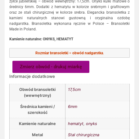
żyłce jubilerskiej – obwód wewnętrzny: 17,5cm. Onyks kulki matowe o
średnicy 6mm. Dodatki z hematytu w kolorze srebrnym i grafitowym
oraz ze stali chirurgicznej w kolorze srebra. Elegancka bransoletka z
kamieni naturalnych stanowi gustowną i oryginalna ozdobę
nadgarstka. Bransoletka wykonana ręcznie w Polsce – Bransoletki
Made in Poland.
Kamienie naturalne: ONYKS, HEMATYT
Rozmiar bransoletki
=
obwód nadgarstka
.
Zmierz obwód - drukuj miarkę
Informacje dodatkowe
Obwód bransoletki
17,5cm
(wewnętrzny)
Średnica kamieni /
6mm
szerokość
Kamienie naturalne
hematyt
,
onyks
Metal
Stal chirurgiczna