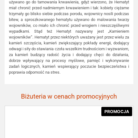
używano go do tamowania krwawienia, gdyż wierzono, że Hematyt
miał chronić przed nadmiernym krwawieniem i tak: kobiety ciężarne
trzymały go blisko siebie podczas porodu, wojownicy nosili podczas
bitew, a sproszkowanego hematytu używano do malowania twarzy
wojowników, co miało ich chronić przed wrogiem i nieszczęśliwymi
wypadkami. Stąd też Hematyt nazywany jest „Kamieniem
wojowników”. Hematyt przez niektórych uważany jest przez wielu za
kamień szczęścia, kamień zwiększający pokłady energii, dodający
odwagi i siły do stawiania czoła wszelkim trudnościom i wyzwaniom,
za kamień budzący radość życia i dodający chęci do działania,
dobrze wpływający na procesy myślowe, pamięć i wykonywanie
zadań logicznych, kamień wspierający poczucie bezpieczeństwa i
poprawia odporność na stres.
Biżuteria w cenach promocyjnych
PROMOCJA