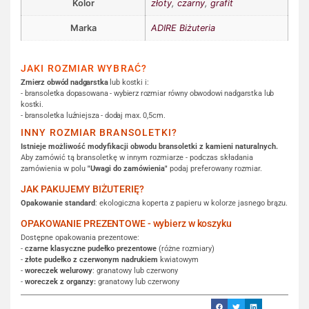
Kolor
złoty
,
czarny
,
grafit
Marka
ADIRE Biżuteria
JAKI ROZMIAR WYBRAĆ?
Zmierz obwód nadgarstka
lub kostki i:
- bransoletka dopasowana - wybierz rozmiar równy obwodowi nadgarstka lub
kostki.
- bransoletka luźniejsza - dodaj max. 0,5cm.
INNY ROZMIAR BRANSOLETKI?
Istnieje możliwość modyfikacji obwodu bransoletki z kamieni naturalnych.
Aby zamówić tą bransoletkę w innym rozmiarze - podczas składania
zamówienia w polu
"Uwagi do zamówienia"
podaj preferowany rozmiar.
JAK PAKUJEMY BIŻUTERIĘ?
Opakowanie standard
: ekologiczna koperta z papieru w kolorze jasnego brązu.
OPAKOWANIE PREZENTOWE - wybierz w koszyku
Dostępne opakowania prezentowe:
-
czarne klasyczne pudełko prezentowe
(różne rozmiary)
-
złote pudełko z czerwonym nadrukiem
kwiatowym
-
woreczek welurowy
: granatowy lub czerwony
-
woreczek z organzy:
granatowy lub czerwony