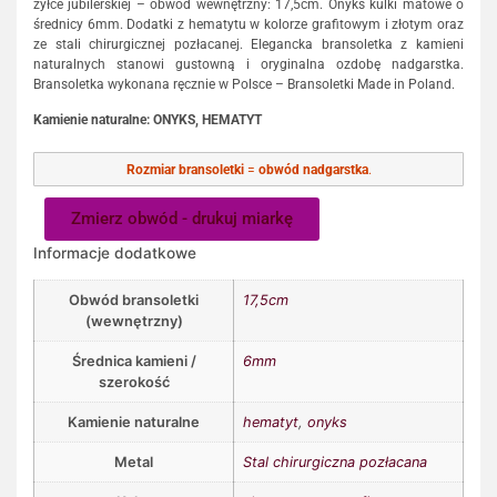
żyłce jubilerskiej – obwód wewnętrzny: 17,5cm. Onyks kulki matowe o
średnicy 6mm. Dodatki z hematytu w kolorze grafitowym i złotym oraz
ze stali chirurgicznej pozłacanej. Elegancka bransoletka z kamieni
naturalnych stanowi gustowną i oryginalna ozdobę nadgarstka.
Bransoletka wykonana ręcznie w Polsce – Bransoletki Made in Poland.
Kamienie naturalne: ONYKS, HEMATYT
Rozmiar bransoletki
=
obwód nadgarstka
.
Zmierz obwód - drukuj miarkę
Informacje dodatkowe
Obwód bransoletki
17,5cm
(wewnętrzny)
Średnica kamieni /
6mm
szerokość
Kamienie naturalne
hematyt
,
onyks
Metal
Stal chirurgiczna pozłacana