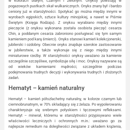
w kolorach białym, czarnym i zielonym. Onyksy powstają w
pogazowych pustkach skał wulkanicznych. Onyks znany był i bardzo
ceniony już w starożytności. Spotykać go można między innymi w
wyrobach egipskich, sztuce kultury minojskiej, a nawet w Piśmie
Świętym (Księga Rodzaju). Z onyksu wyrabiano między innymi
pieczęcie (z onyksu wykonana została osobista pieczęć cesarza
Chin, a poddanym cesarza zabroniono posługiwać się tym samym
kamieniem pod karą śmierci). Onyks stanowi kamień kolekcjonerski,
jubilerski i ozdobny. Obecnie onyks znajduje szerokie zastosowanie
w jubilerstwie, a także wykonuje się z niego między innymi
miniaturowe rzeźby. W starożytności onyksy uważano za kamienie
szczególnie szczęśliwe, symbolizuje siłę i moc. Onyksy nazywane są
od wieków kamieniami mądrości, szczególnie podczas
podejmowania trudnych decyzji i wykonywania trudnych i złożonych
zadań.
Hematyt – kamień naturalny
Hematyt – kamień półszlachetny naturalny, w kolorze czarnym lub
ciemnobrunatnym, w 70% składający się z żelaza. Po wypolerowaniu
charakteryzuje się srebrnym połyskiem i tęczowymi refleksami.
Hematyt – minerał, któremu w starożytności przypisywano wiele
właściwości leczniczych i ochronnych m.in.: uważano go za
najlepsze remedium na dolegliwości związane z układem krążenia,