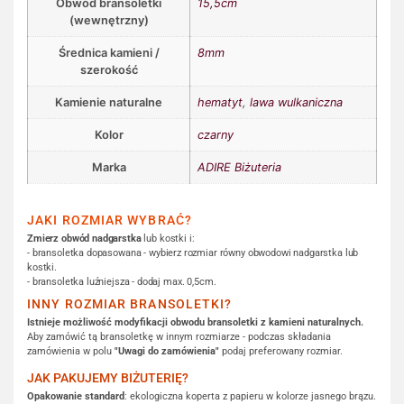
Obwód bransoletki
15,5cm
(wewnętrzny)
Średnica kamieni /
8mm
szerokość
Kamienie naturalne
hematyt
,
lawa wulkaniczna
Kolor
czarny
Marka
ADIRE Biżuteria
JAKI ROZMIAR WYBRAĆ?
Zmierz obwód nadgarstka
lub kostki i:
- bransoletka dopasowana - wybierz rozmiar równy obwodowi nadgarstka lub
kostki.
- bransoletka luźniejsza - dodaj max. 0,5cm.
INNY ROZMIAR BRANSOLETKI?
Istnieje możliwość modyfikacji obwodu bransoletki z kamieni naturalnych.
Aby zamówić tą bransoletkę w innym rozmiarze - podczas składania
zamówienia w polu
"Uwagi do zamówienia"
podaj preferowany rozmiar.
JAK PAKUJEMY BIŻUTERIĘ?
Opakowanie standard
: ekologiczna koperta z papieru w kolorze jasnego brązu.