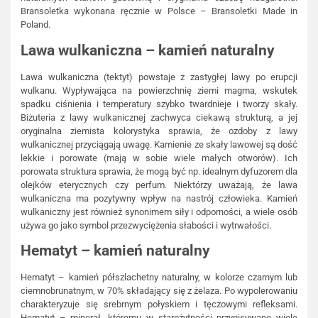
Bransoletka wykonana ręcznie w Polsce – Bransoletki Made in
Poland.
Lawa wulkaniczna
– kamień naturalny
Lawa wulkaniczna (tektyt) powstaje z zastygłej lawy po erupcji
wulkanu. Wypływająca na powierzchnię ziemi magma, wskutek
spadku ciśnienia i temperatury szybko twardnieje i tworzy skały.
Biżuteria z lawy wulkanicznej zachwyca ciekawą strukturą, a jej
oryginalna ziemista kolorystyka sprawia, że ozdoby z lawy
wulkanicznej przyciągają uwagę. Kamienie ze skały lawowej są dość
lekkie i porowate (mają w sobie wiele małych otworów). Ich
porowata struktura sprawia, że mogą być np. idealnym dyfuzorem dla
olejków eterycznych czy perfum. Niektórzy uważają, że lawa
wulkaniczna ma pozytywny wpływ na nastrój człowieka. Kamień
wulkaniczny jest również synonimem siły i odporności, a wiele osób
używa go jako symbol przezwyciężenia słabości i wytrwałości.
Hematyt – kamień naturalny
Hematyt – kamień półszlachetny naturalny, w kolorze czarnym lub
ciemnobrunatnym, w 70% składający się z żelaza. Po wypolerowaniu
charakteryzuje się srebrnym połyskiem i tęczowymi refleksami.
Hematyt – minerał, któremu w starożytności przypisywano wiele