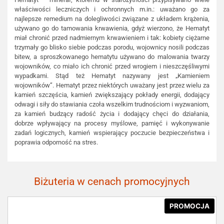
właściwości leczniczych i ochronnych m.in.: uważano go za
najlepsze remedium na dolegliwości związane z układem krążenia,
używano go do tamowania krwawienia, gdyż wierzono, że Hematyt
miał chronić przed nadmiernym krwawieniem i tak: kobiety ciężarne
trzymały go blisko siebie podczas porodu, wojownicy nosili podczas
bitew, a sproszkowanego hematytu używano do malowania twarzy
wojowników, co miało ich chronić przed wrogiem i nieszczęśliwymi
wypadkami. Stąd też Hematyt nazywany jest „Kamieniem
wojowników”. Hematyt przez niektórych uważany jest przez wielu za
kamień szczęścia, kamień zwiększający pokłady energii, dodający
odwagi i siły do stawiania czoła wszelkim trudnościom i wyzwaniom,
za kamień budzący radość życia i dodający chęci do działania,
dobrze wpływający na procesy myślowe, pamięć i wykonywanie
zadań logicznych, kamień wspierający poczucie bezpieczeństwa i
poprawia odporność na stres.
Biżuteria w cenach promocyjnych
PROMOCJA