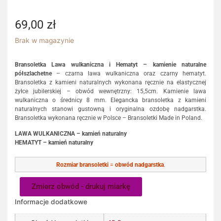
69,00
zł
Brak w magazynie
Bransoletka Lawa wulkaniczna i Hematyt – kamienie naturalne
półszlachetne
– czarna lawa wulkaniczna oraz czarny hematyt.
Bransoletka z kamieni naturalnych wykonana ręcznie na elastycznej
żyłce jubilerskiej – obwód wewnętrzny: 15,5cm. Kamienie lawa
wulkaniczna o średnicy 8 mm. Elegancka bransoletka z kamieni
naturalnych stanowi gustowną i oryginalna ozdobę nadgarstka.
Bransoletka wykonana ręcznie w Polsce – Bransoletki Made in Poland.
LAWA WULKANICZNA – kamień naturalny
HEMATYT – kamień naturalny
Rozmiar bransoletki
=
obwód nadgarstka
.
Zmierz obwód - drukuj miarkę
Informacje dodatkowe