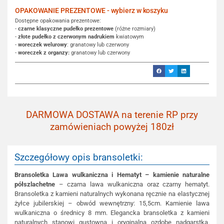
OPAKOWANIE PREZENTOWE - wybierz w koszyku
Dostępne opakowania prezentowe:
-
czarne klasyczne pudełko prezentowe
(różne rozmiary)
-
złote pudełko z czerwonym nadrukiem
kwiatowym
-
woreczek welurowy
: granatowy lub czerwony
-
woreczek z organzy:
granatowy lub czerwony
DARMOWA DOSTAWA na terenie RP przy
zamówieniach powyżej 180zł
Szczegółowy opis bransoletki:
Bransoletka Lawa wulkaniczna i Hematyt – kamienie naturalne
półszlachetne
– czarna lawa wulkaniczna oraz czarny hematyt.
Bransoletka z kamieni naturalnych wykonana ręcznie na elastycznej
żyłce jubilerskiej – obwód wewnętrzny: 15,5cm. Kamienie lawa
wulkaniczna o średnicy 8 mm. Elegancka bransoletka z kamieni
naturalnych stanowi gustowną i oryginalna ozdobę nadgarstka.