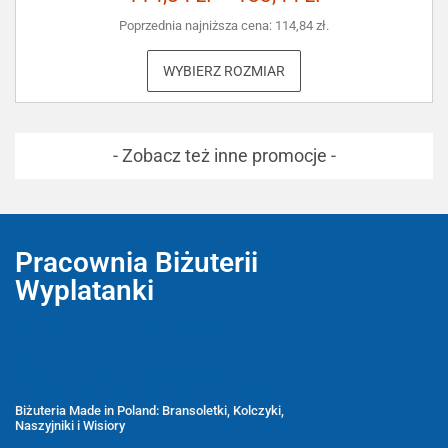
Poprzednia najniższa cena:
114,84
zł
.
WYBIERZ ROZMIAR
- Zobacz też inne promocje -
Pracownia Biżuterii
Wyplatanki
Wyplatanki.pl - Biżuteria ADIRE
Biżuteria z kamieni naturalnych
oraz sznurkowa - ręcznie wykonane
Biżuteria Made in Poland: Bransoletki, Kolczyki,
Naszyjniki i Wisiory