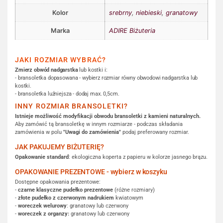
Kolor
srebrny
,
niebieski
,
granatowy
Marka
ADIRE Biżuteria
JAKI ROZMIAR WYBRAĆ?
Zmierz obwód nadgarstka
lub kostki i:
- bransoletka dopasowana - wybierz rozmiar równy obwodowi nadgarstka lub
kostki.
- bransoletka luźniejsza - dodaj max. 0,5cm.
INNY ROZMIAR BRANSOLETKI?
Istnieje możliwość modyfikacji obwodu bransoletki z kamieni naturalnych.
Aby zamówić tą bransoletkę w innym rozmiarze - podczas składania
zamówienia w polu
"Uwagi do zamówienia"
podaj preferowany rozmiar.
JAK PAKUJEMY BIŻUTERIĘ?
Opakowanie standard
: ekologiczna koperta z papieru w kolorze jasnego brązu.
OPAKOWANIE PREZENTOWE - wybierz w koszyku
Dostępne opakowania prezentowe:
-
czarne klasyczne pudełko prezentowe
(różne rozmiary)
-
złote pudełko z czerwonym nadrukiem
kwiatowym
-
woreczek welurowy
: granatowy lub czerwony
-
woreczek z organzy:
granatowy lub czerwony