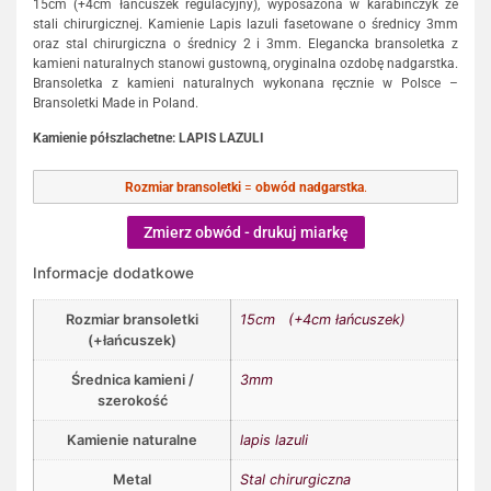
15cm (+4cm łańcuszek regulacyjny), wyposażona w karabińczyk ze
stali chirurgicznej. Kamienie Lapis lazuli fasetowane o średnicy 3mm
oraz stal chirurgiczna o średnicy 2 i 3mm. Elegancka bransoletka z
kamieni naturalnych stanowi gustowną, oryginalna ozdobę nadgarstka.
Bransoletka z kamieni naturalnych wykonana ręcznie w Polsce –
Bransoletki Made in Poland.
Kamienie półszlachetne: LAPIS LAZULI
Rozmiar bransoletki
=
obwód nadgarstka
.
Zmierz obwód - drukuj miarkę
Informacje dodatkowe
Rozmiar bransoletki
15cm (+4cm łańcuszek)
(+łańcuszek)
Średnica kamieni /
3mm
szerokość
Kamienie naturalne
lapis lazuli
Metal
Stal chirurgiczna