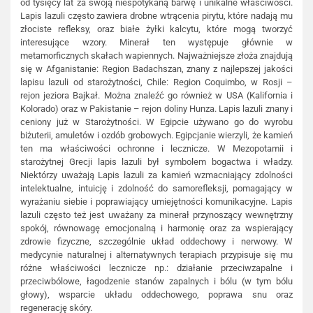
od tysięcy lat za swoją niespotykaną barwę i unikalne właściwości.
Lapis lazuli często zawiera drobne wtrącenia pirytu, które nadają mu
złociste refleksy, oraz białe żyłki kalcytu, które mogą tworzyć
interesujące wzory. Minerał ten występuje głównie w
metamorficznych skałach wapiennych. Najważniejsze złoża znajdują
się w Afganistanie: Region Badachszan, znany z najlepszej jakości
lapisu lazuli od starożytności, Chile: Region Coquimbo, w Rosji –
rejon jeziora Bajkał. Można znaleźć go również w USA (Kalifornia i
Kolorado) oraz w Pakistanie – rejon doliny Hunza. Lapis lazuli znany i
ceniony już w Starożytności. W Egipcie używano go do wyrobu
biżuterii, amuletów i ozdób grobowych. Egipcjanie wierzyli, że kamień
ten ma właściwości ochronne i lecznicze. W Mezopotamii i
starożytnej Grecji lapis lazuli był symbolem bogactwa i władzy.
Niektórzy uważają Lapis lazuli za kamień wzmacniający zdolności
intelektualne, intuicję i zdolność do samorefleksji, pomagający w
wyrażaniu siebie i poprawiający umiejętności komunikacyjne. Lapis
lazuli często też jest uważany za minerał przynoszący wewnętrzny
spokój, równowagę emocjonalną i harmonię oraz za wspierający
zdrowie fizyczne, szczególnie układ oddechowy i nerwowy. W
medycynie naturalnej i alternatywnych terapiach przypisuje się mu
różne właściwości lecznicze np.: działanie przeciwzapalne i
przeciwbólowe, łagodzenie stanów zapalnych i bólu (w tym bólu
głowy), wsparcie układu oddechowego, poprawa snu oraz
regenerację skóry.