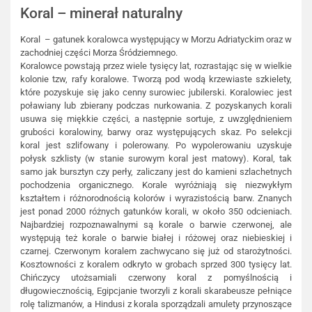
Koral – minerał naturalny
Koral – gatunek koralowca występujący w Morzu Adriatyckim oraz w
zachodniej części Morza Śródziemnego.
Koralowce powstają przez wiele tysięcy lat, rozrastając się w wielkie
kolonie tzw, rafy koralowe. Tworzą pod wodą krzewiaste szkielety,
które pozyskuje się jako cenny surowiec jubilerski. Koralowiec jest
poławiany lub zbierany podczas nurkowania. Z pozyskanych korali
usuwa się miękkie części, a następnie sortuje, z uwzględnieniem
grubości koralowiny, barwy oraz występujących skaz. Po selekcji
koral jest szlifowany i polerowany. Po wypolerowaniu uzyskuje
połysk szklisty (w stanie surowym koral jest matowy). Koral, tak
samo jak bursztyn czy perły, zaliczany jest do kamieni szlachetnych
pochodzenia organicznego. Korale wyróżniają się niezwykłym
kształtem i różnorodnością kolorów i wyrazistością barw. Znanych
jest ponad 2000 różnych gatunków korali, w około 350 odcieniach.
Najbardziej rozpoznawalnymi są korale o barwie czerwonej, ale
występują też korale o barwie białej i różowej oraz niebieskiej i
czarnej. Czerwonym koralem zachwycano się już od starożytności.
Kosztowności z koralem odkryto w grobach sprzed 300 tysięcy lat.
Chińczycy utożsamiali czerwony koral z pomyślnością i
długowiecznością, Egipcjanie tworzyli z korali skarabeusze pełniące
rolę talizmanów, a Hindusi z korala sporządzali amulety przynoszące