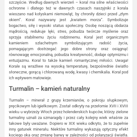
szczęście. Według dawnych wierzeń – koral ma silne właściwości
ochronne i dlatego też w dawnych czasach naszyjniki z korala
wieszano nad kołyskami niemowląt, by chroniły dzieci przed „złym
okiem”. Koral nazywany jest „kwiatem morza”. Symbolizuje
bogactwo, siłę i wysoki status społeczny. Osobę noszącą obdarza
mądrością, redukuje lęki, stres, pobudza twórcze myślenie oraz
sprzyja stabilnemu życiu rodzinnemu. Koral jest organicznym
kamieniem szlachetnym symbolizującym radość życia,
pomagającym dostrzegać jego dobre strony oraz osiągnąć
równowagę emocjonalną, pobudza kreatywność, dodaje optymizmu i
entuzjazmu. Koral to także kamień romantycznej miłości. Uwaga!
Korale są wrażliwe na wysoką temperaturę, bezpośrednie światło
słoneczne, gorącą i chlorowaną wodę, kwasy i chemikalia. Koral pod
ich wpływem matowieje.
Turmalin – kamień naturalny
Turmalin – minerał z grupy krzemianów, o pokroju słupkowym,
pręcikowym lub igiełkowym. Został odkryty na przełomie XVII i XVIII
wieku u wybrzeży Włoch przez holenderskich kupców, którzy zielone
turmaliny uznali za szmaragdy i przez cały kolejny wiek właśnie za
takowe były uważane. Dopiero w XIX wieku odkryto, że to zupełnie
inny gatunek minerału. Niektóre turmaliny wykazują optyczny efekt
kociego oka oraz zmianę barwy w zależności od polaryzacji światła.