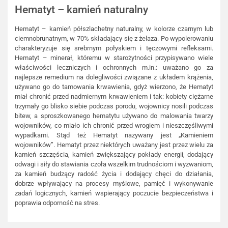
Hematyt – kamień naturalny
Hematyt – kamień półszlachetny naturalny, w kolorze czarnym lub
ciemnobrunatnym, w 70% składający się z żelaza. Po wypolerowaniu
charakteryzuje się srebrnym połyskiem i tęczowymi refleksami.
Hematyt – minerał, któremu w starożytności przypisywano wiele
właściwości leczniczych i ochronnych m.in.: uważano go za
najlepsze remedium na dolegliwości związane z układem krążenia,
używano go do tamowania krwawienia, gdyż wierzono, że Hematyt
miał chronić przed nadmiernym krwawieniem i tak: kobiety ciężarne
trzymały go blisko siebie podczas porodu, wojownicy nosili podczas
bitew, a sproszkowanego hematytu używano do malowania twarzy
wojowników, co miało ich chronić przed wrogiem i nieszczęśliwymi
wypadkami. Stąd też Hematyt nazywany jest „Kamieniem
wojowników”. Hematyt przez niektórych uważany jest przez wielu za
kamień szczęścia, kamień zwiększający pokłady energii, dodający
odwagi i siły do stawiania czoła wszelkim trudnościom i wyzwaniom,
za kamień budzący radość życia i dodający chęci do działania,
dobrze wpływający na procesy myślowe, pamięć i wykonywanie
zadań logicznych, kamień wspierający poczucie bezpieczeństwa i
poprawia odporność na stres.