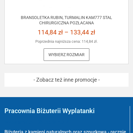
BRANSOLETKA RUBIN, TURMALIN KAM777 STAL
CHIRURGICZNA POZŁACANA
114,84
zł
–
133,44
zł
Poprzednia najniższa cena:
114,84
zł
.
WYBIERZ ROZMIAR
- Zobacz też inne promocje -
Pracownia Biżuterii Wyplatanki
Wyplatanki.pl - Biżuteria ADIRE
Biżuteria z kamieni naturalnych oraz sznurkowa - ręcznie