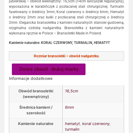
jubilerskiej – obwód wewnętrzny: 16,5cm (+4cm łańcuszek regulacyjny),
wyposażona w karabińczyk z pozłacanej stali chirurgicznej. Turmalin
fasetowany o średnicy 3mm, Koral czerwony o średnicy 6mm, Hematyt
o średnicy 2mm oraz kulki z pozłacanej stali chirurgicznej o średnicy
2mm. Elegancka bransoletka z kamieni naturalnych stanowi gustowną,
oryginalna ozdobę nadgarstka. Bransoletka z kamieni naturalnych
wykonana ręcznie w Polsce – Bransoletki Made in Poland.
Kamienie naturalne: KORAL CZERWONY, TURMALIN, HEMATYT
Rozmiar bransoletki
=
obwód nadgarstka
.
Zmierz obwód - drukuj miarkę
Informacje dodatkowe
Obwód bransoletki
16,5cm
(wewnętrzny)
Średnica kamieni /
6mm
szerokość
Kamienie naturalne
hematyt
,
koral czerwony
,
turmalin