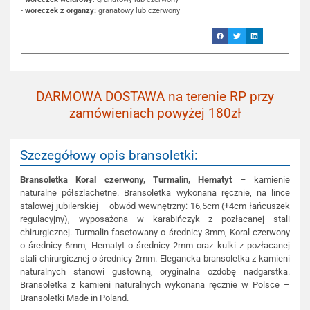
-
woreczek z organzy:
granatowy lub czerwony
DARMOWA DOSTAWA na terenie RP przy
zamówieniach powyżej 180zł
Szczegółowy opis bransoletki:
Bransoletka Koral czerwony,
Turmalin, Hematyt
– kamienie
naturalne półszlachetne. Bransoletka wykonana ręcznie, na lince
stalowej jubilerskiej – obwód wewnętrzny: 16,5cm (+4cm łańcuszek
regulacyjny), wyposażona w karabińczyk z pozłacanej stali
chirurgicznej. Turmalin fasetowany o średnicy 3mm, Koral czerwony
o średnicy 6mm, Hematyt o średnicy 2mm oraz kulki z pozłacanej
stali chirurgicznej o średnicy 2mm. Elegancka bransoletka z kamieni
naturalnych stanowi gustowną, oryginalna ozdobę nadgarstka.
Bransoletka z kamieni naturalnych wykonana ręcznie w Polsce –
Bransoletki Made in Poland.