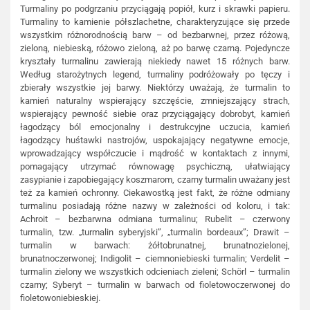
Turmaliny po podgrzaniu przyciągają popiół, kurz i skrawki papieru.
Turmaliny to kamienie półszlachetne, charakteryzujące się przede
wszystkim różnorodnością barw – od bezbarwnej, przez różową,
zieloną, niebieską, różowo zieloną, aż po barwę czarną. Pojedyncze
kryształy turmalinu zawierają niekiedy nawet 15 różnych barw.
Według starożytnych legend, turmaliny podróżowały po tęczy i
zbierały wszystkie jej barwy. Niektórzy uważają, że turmalin to
kamień naturalny wspierający szczęście, zmniejszający strach,
wspierający pewność siebie oraz przyciągający dobrobyt, kamień
łagodzący ból emocjonalny i destrukcyjne uczucia, kamień
łagodzący huśtawki nastrojów, uspokajający negatywne emocje,
wprowadzający współczucie i mądrość w kontaktach z innymi,
pomagający utrzymać równowagę psychiczną, ułatwiający
zasypianie i zapobiegający koszmarom, czarny turmalin uważany jest
też za kamień ochronny. Ciekawostką jest fakt, że różne odmiany
turmalinu posiadają różne nazwy w zależności od koloru, i tak:
Achroit – bezbarwna odmiana turmalinu; Rubelit – czerwony
turmalin, tzw. „turmalin syberyjski”, „turmalin bordeaux”; Drawit –
turmalin w barwach: żółtobrunatnej, brunatnozielonej,
brunatnoczerwonej; Indigolit – ciemnoniebieski turmalin; Verdelit –
turmalin zielony we wszystkich odcieniach zieleni; Schörl – turmalin
czarny; Syberyt – turmalin w barwach od fioletowoczerwonej do
fioletowoniebieskiej.