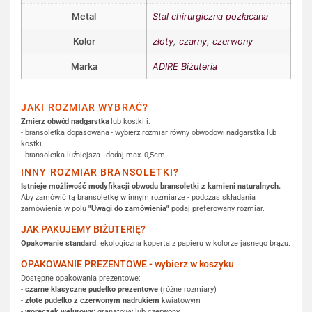
Metal
Stal chirurgiczna pozłacana
Kolor
złoty
,
czarny
,
czerwony
Marka
ADIRE Biżuteria
JAKI ROZMIAR WYBRAĆ?
Zmierz obwód nadgarstka
lub kostki i:
- bransoletka dopasowana - wybierz rozmiar równy obwodowi nadgarstka lub
kostki.
- bransoletka luźniejsza - dodaj max. 0,5cm.
INNY ROZMIAR BRANSOLETKI?
Istnieje możliwość modyfikacji obwodu bransoletki z kamieni naturalnych.
Aby zamówić tą bransoletkę w innym rozmiarze - podczas składania
zamówienia w polu
"Uwagi do zamówienia"
podaj preferowany rozmiar.
JAK PAKUJEMY BIŻUTERIĘ?
Opakowanie standard
: ekologiczna koperta z papieru w kolorze jasnego brązu.
OPAKOWANIE PREZENTOWE - wybierz w koszyku
Dostępne opakowania prezentowe:
-
czarne klasyczne pudełko prezentowe
(różne rozmiary)
-
złote pudełko z czerwonym nadrukiem
kwiatowym
-
woreczek welurowy
: granatowy lub czerwony