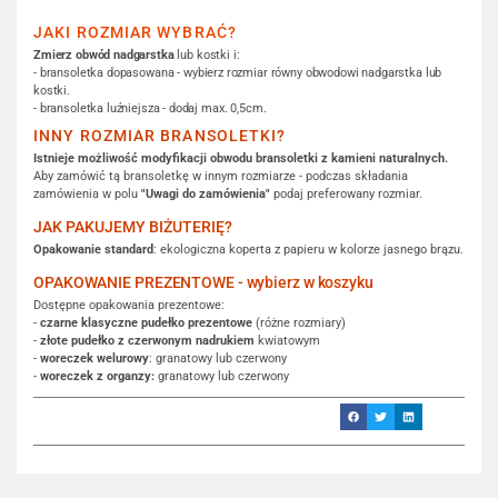
JAKI ROZMIAR WYBRAĆ?
Zmierz obwód nadgarstka
lub kostki i:
- bransoletka dopasowana - wybierz rozmiar równy obwodowi nadgarstka lub
kostki.
- bransoletka luźniejsza - dodaj max. 0,5cm.
INNY ROZMIAR BRANSOLETKI?
Istnieje możliwość modyfikacji obwodu bransoletki z kamieni naturalnych.
Aby zamówić tą bransoletkę w innym rozmiarze - podczas składania
zamówienia w polu
"Uwagi do zamówienia"
podaj preferowany rozmiar.
JAK PAKUJEMY BIŻUTERIĘ?
Opakowanie standard
: ekologiczna koperta z papieru w kolorze jasnego brązu.
OPAKOWANIE PREZENTOWE - wybierz w koszyku
Dostępne opakowania prezentowe:
-
czarne klasyczne pudełko prezentowe
(różne rozmiary)
-
złote pudełko z czerwonym nadrukiem
kwiatowym
-
woreczek welurowy
: granatowy lub czerwony
-
woreczek z organzy:
granatowy lub czerwony