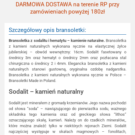
DARMOWA DOSTAWA na terenie RP przy
zamówieniach powyżej 180zł
Szczegółowy opis bransoletki:
Bransoletka z sodalitu i hematytu – kamienie naturalne.
Bransoletka
z kamieni naturalnych wykonana ręcznie na elastycznej żyłce
jubilerskiej – obwód wewnętrzny: 16cm. Sodalit fasetowany o
średnicy 3m oraz hematyt o średnicy 2mm oraz pozłacana stal
chirurgiczna o średnicy 2 i 4mm. Elegancka bransoletka z kamieni
naturalnych stanowi gustowną, oryginalna ozdobę nadgarstka.
Bransoletka z kamieni naturalnych wykonana ręcznie w Polsce –
Bransoletki Made in Poland.
Sodalit – kamień naturalny
Sodalit jest minerałem z gromady krzemianów. Jego nazwa pochodzi
od słowa “soda” – nawiązującego do pierwiastka sodu, ważnego
składnika tego kamienia oraz od greckiego słowa “lithos”
oznaczającego skałę, kamień. Należy on do rzadkich minerałów,,
które można znaleźć tylko w niektórych rejonach Ziemi. Sodalit
najczęściej występuje w skałach magmowych – fonolitach,