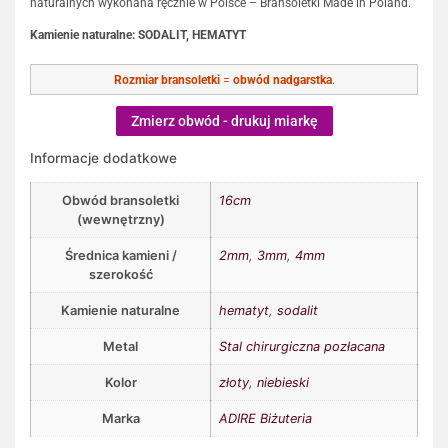
naturalnych wykonana ręcznie w Polsce – Bransoletki Made in Poland.
Kamienie naturalne: SODALIT,
HEMATYT
Rozmiar bransoletki
=
obwód nadgarstka
.
Zmierz obwód - drukuj miarkę
Informacje dodatkowe
Obwód bransoletki
16cm
(wewnętrzny)
Średnica kamieni /
2mm
,
3mm
,
4mm
szerokość
Kamienie naturalne
hematyt
,
sodalit
Metal
Stal chirurgiczna pozłacana
Kolor
złoty
,
niebieski
Marka
ADIRE Biżuteria