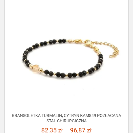
BRANSOLETKA TURMALIN, CYTRYN KAM849 POZŁACANA
STAL CHIRURGICZNA
82,35
zł
–
96,87
zł