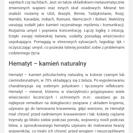
sejnitach czy tachitach. Jest on także składnikiem metasomatycznie
zmienionych wapieni oraz innych skał osadowych. Minerał ten
znaleźć możemy w USA, Brazylii, Birmie, Tadżykistanie, Rosji,
Namibii, Kanadzie, Indiach, Rumunii, Niemczech i Boliwii. Niektórzy
uważają sodalit jako kamień racjonalnego myślenia i komunikacji.
Rozjaśnia umysł i poprawia koncentrację. Łączy logikę z intuicją.
Dzięki swojej niebieskiej barwie, sodality posiadają właściwości
uspokajające. Pomagają w stresowych sytuacjach, łagodząc lęk i
oczyszczając umysł, co pozwala łatwiej poradzić sobie z problemami
codziennego życia.
Hematyt – kamień naturalny
Hematyt – kamień półszlachetny naturalny, w kolorze czarnym lub
ciemnobrunatnym, w 70% składający się z żelaza. Po wypolerowaniu
charakteryzuje się srebrnym połyskiem i tęczowymi refleksami.
Hematyt – minerał, któremu w starożytności przypisywano wiele
właściwości leczniczych i ochronnych m.in.: uważano go za
najlepsze remedium na dolegliwości związane z układem krążenia,
używano go do tamowania krwawienia, gdyż wierzono, że Hematyt
miał chronić przed nadmiernym krwawieniem i tak: kobiety ciężarne
trzymały go blisko siebie podczas porodu, wojownicy nosili podczas
bitew, a sproszkowanego hematytu używano do malowania twarzy
wojowników, co miało ich chronić przed wrogiem i nieszczęśliwymi