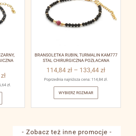
ZARNY,
BRANSOLETKA RUBIN, TURMALIN KAM777
GICZNA
STAL CHIRURGICZNA POZŁACANA
114,84
zł
–
133,44
zł
3
zł
Poprzednia najniższa cena:
114,84
zł
.
6,64
zł
.
WYBIERZ ROZMIAR
- Zobacz też inne promocje -