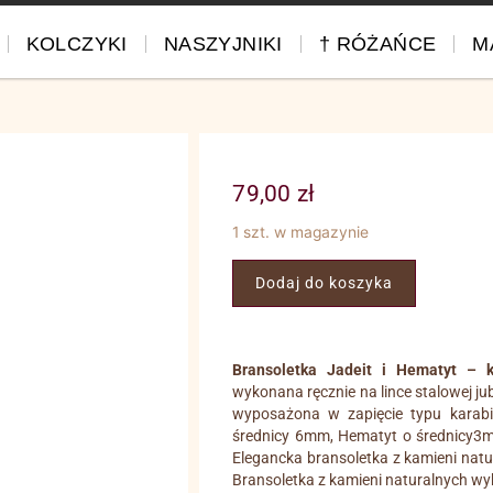
KOLCZYKI
NASZYJNIKI
† RÓŻAŃCE
M
79,00
zł
1 szt. w magazynie
Dodaj do koszyka
Bransoletka Jadeit i Hematyt – k
wykonana ręcznie na lince stalowej j
wyposażona w zapięcie typu karabiń
średnicy 6mm, Hematyt o średnicy3mm.
Elegancka bransoletka z kamieni nat
Bransoletka z kamieni naturalnych wy