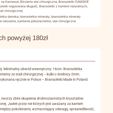
a na Karnawał
,
Biżuteria stal chirurgiczna
,
Bransoletki DAMSKIE
soletki regulowana długość
,
Bransoletki z kamieni naturalnych
,
ali chirurgicznej
letka damska
,
bransoletka minerały
,
bransoletka minerały
e naturalne
,
kamienie półszlachetne
,
stal chirurgiczna
 powyżej 180zł
kiej. Minimalny obwód wewnętrzny: 16cm. Bransoletka
enty ze stali chirurgicznej – kulki o średnicy 2mm.
ykonana ręcznie w Polsce – Bransoletki Made in Poland.
tworzy zbite skupienia drobnoziarnistych kryształów
onej. Jadeit przez nie których jest uważany za kamień
 między pokoleniami, wzmacniający odwagę, sprawiedliwość,