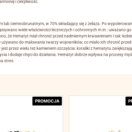
rmonię i cierpliwość.
m lub ciemnobrunatnym, w 70% składający się z żelaza. Po wypolerowani
ypisywano wiele właściwości leczniczych i ochronnych m.in.: uważano g
o, że Hematyt miał chronić przed nadmiernym krwawieniem i tak: kobiety
 używano do malowania twarzy wojowników, co miało ich chronić przed
 przez wielu też kamieniem szczęścia: koraliki z hematytu zwiększają p
cia i dodaje chęci do działania. Hematyt dobrze wpływa na procesy myś
a stres.
PROMOCJA
P