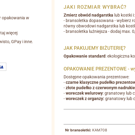
JAKI ROZMIAR WYBRAĆ?
Zmierz obwód nadgarstka
lub kostki i:
r opakowania w
- bransoletka dopasowana - wybierz r
równy obwodowi nadgarstka lub kostk
- bransoletka luźniejsza - dodaj max. 
aj więcej
wisto, GPay i inne.
JAK PAKUJEMY BIŻUTERIĘ?
Opakowanie standard
: ekologiczna k
OPAKOWANIE PREZENTOWE - wyb
Dostępne opakowania prezentowe:
-
czarne klasyczne pudełko prezento
-
złote pudełko z czerwonym nadruki
-
woreczek welurowy
: granatowy lub 
-
woreczek z organzy:
granatowy lub 
Nr bransoletki:
KAM708