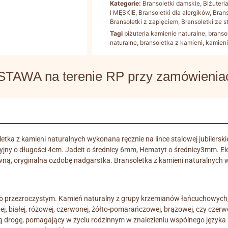
Kategorie:
Bransoletki damskie
,
Biżuteri
I MĘSKIE
,
Bransoletki dla alergików
,
Bran
Bransoletki z zapięciem
,
Bransoletki ze st
Tagi
biżuteria kamienie naturalne
,
branso
naturalne
,
bransoletka z kamieni
,
kamieni
WA na terenie RP przy zamówieniach
etka z kamieni naturalnych wykonana ręcznie na lince stalowej jubilers
jny o długości 4cm. Jadeit o średnicy 6mm, Hematyt o średnicy3mm. Elem
ną, oryginalna ozdobę nadgarstka. Bransoletka z kamieni naturalnych w
ub przezroczystym. Kamień naturalny z grupy krzemianów łańcuchowych, 
j, białej, różowej, czerwonej, żółto-pomarańczowej, brązowej, czy czerw
ą drogę, pomagający w życiu rodzinnym w znalezieniu wspólnego języka