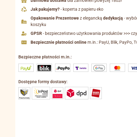
Darmowa dostawa
dla zamówień powyżej 180zł
Jak pakujemy?
- koperta z papieru eko
Opakowanie Prezentowe
z elegancką
dedykacją
- wybó
koszyku
GPSR
- bezpieczeństwo użytkowania produktów >>> czyt
Bezpiecznie płatności online
m.in.: PayU, Blik, PayPo, T
Bezpieczne płatności m.in.:
Dostępne formy dostawy: