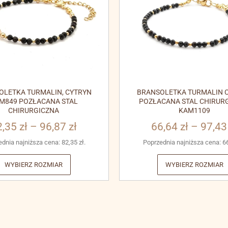
OLETKA TURMALIN, CYTRYN
BRANSOLETKA TURMALIN C
M849 POZŁACANA STAL
POZŁACANA STAL CHIRUR
CHIRURGICZNA
KAM1109
2,35
zł
–
96,87
zł
66,64
zł
–
97,4
ednia najniższa cena:
82,35
zł
.
Poprzednia najniższa cena:
6
WYBIERZ ROZMIAR
WYBIERZ ROZMIAR