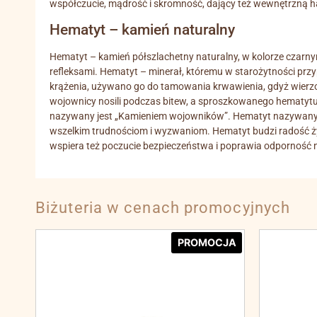
współczucie, mądrość i skromność, dający też wewnętrzną ha
Hematyt – kamień naturalny
Hematyt – kamień półszlachetny naturalny, w kolorze czarny
refleksami. Hematyt – minerał, któremu w starożytności prz
krążenia, używano go do tamowania krwawienia, gdyż wierzon
wojownicy nosili podczas bitew, a sproszkowanego hematytu
nazywany jest „Kamieniem wojowników”. Hematyt nazywany jest
wszelkim trudnościom i wyzwaniom. Hematyt budzi radość ży
wspiera też poczucie bezpieczeństwa i poprawia odporność n
Biżuteria w cenach promocyjnych
PROMOCJA