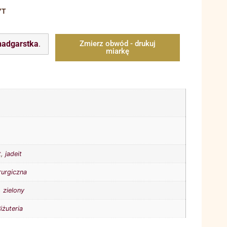
YT
nadgarstka
.
Zmierz obwód - drukuj
miarkę
t
,
jadeit
rurgiczna
,
zielony
iżuteria