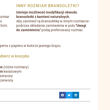
INNY ROZMIAR BRANSOLETKI?
Istnieje możliwość modyfikacji obwodu
ozmiar
bransoletki z kamieni naturalnych.
i.
Aby zamówić tą bransoletkę w innym rozmiarze -
0,5cm.
podczas składania zamówienia w polu
"Uwagi
do zamówienia"
podaj preferowany rozmiar.
operta z papieru w kolorze jasnego brązu.
ierz w koszyku
we
(różne rozmiary)
em
kwiatowym
czerwony
czerwony