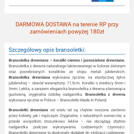
DARMOWA DOSTAWA na terenie RP przy
zamówieniach powyżej 180zł
Szczegółowy opis bransoletki:
Bransoletka drewniana – koraliki ciemno i jasnozielone drewniane.
Bransoletka z drewna naturalnego lakierowanego w kolorze zielonym
oraz posrebrzanych koralików ze stopu metali jubilerskich.
Bransoletka drewniana
wykonana ręcznie, na elastycznej żyłce
jubilerskiej – obwód wewnętrzny: 17,5cm. Koraliki o średnicy 5mm i
3mm. Lekka, a zarazem elegancka bransoletka z drewna stanowiąca
gustowną, oryginalna ozdobę nadgarstka.
Bransoletka z drewna
wykonana ręcznie w Polsce – Bransoletki Made in Poland.
Bransoletki drewniane
od wielu lat są chętnie noszone zarówno
przez kobiety, jak i mężczyzn. Oryginalne, z naturalnych surowców, a
przede wszystkim stosunkowo lekkie – nie obciążają zbytnio
nadgarstka podczas wykonywania codziennych czynności.
Bransoletki drewniane to doskonały dodatek do stylizacji codziennej,