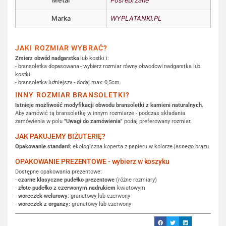
Metal
Posrebrzane
Marka
WYPLATANKI.PL
JAKI ROZMIAR WYBRAĆ?
Zmierz obwód nadgarstka
lub kostki i:
- bransoletka dopasowana - wybierz rozmiar równy obwodowi nadgarstka lub
kostki.
- bransoletka luźniejsza - dodaj max. 0,5cm.
INNY ROZMIAR BRANSOLETKI?
Istnieje możliwość modyfikacji obwodu bransoletki z kamieni naturalnych.
Aby zamówić tą bransoletkę w innym rozmiarze - podczas składania
zamówienia w polu
"Uwagi do zamówienia"
podaj preferowany rozmiar.
JAK PAKUJEMY BIŻUTERIĘ?
Opakowanie standard
: ekologiczna koperta z papieru w kolorze jasnego brązu.
OPAKOWANIE PREZENTOWE - wybierz w koszyku
Dostępne opakowania prezentowe:
-
czarne klasyczne pudełko prezentowe
(różne rozmiary)
-
złote pudełko z czerwonym nadrukiem
kwiatowym
-
woreczek welurowy
: granatowy lub czerwony
-
woreczek z organzy:
granatowy lub czerwony