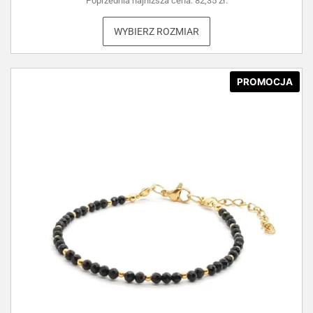
Poprzednia najniższa cena:
82,35
zł
.
WYBIERZ ROZMIAR
PROMOCJA