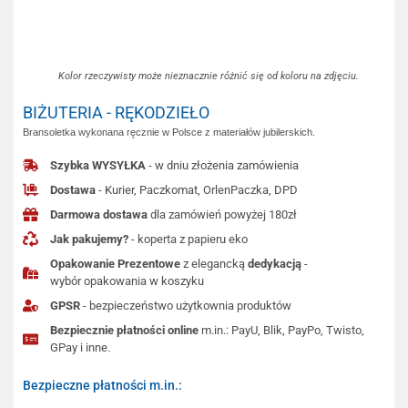
Kolor rzeczywisty może nieznacznie różnić się od koloru na zdjęciu.
BIŻUTERIA - RĘKODZIEŁO
Bransoletka wykonana ręcznie w Polsce z materiałów jubilerskich.
Szybka WYSYŁKA
- w dniu złożenia zamówienia
Dostawa
- Kurier, Paczkomat, OrlenPaczka, DPD
Darmowa dostawa
dla zamówień powyżej 180zł
Jak pakujemy?
- koperta z papieru eko
Opakowanie Prezentowe
z elegancką
dedykacją
-
wybór opakowania w koszyku
GPSR
- bezpieczeństwo użytkownia produktów
Bezpiecznie płatności online
m.in.: PayU, Blik, PayPo, Twisto,
GPay i inne.
Bezpieczne płatności m.in.: