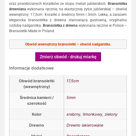
oraz posrebrzanych koralików ze stopu metali jubilerskich.
Bransoletka
drewniana
wykonana ręcznie, na elastycznej żyłce jubilerskiej – obwód
wewnętrzny: 17,5cm. Koraliki o średnicy 5mm i 3mm. Lekka, a zarazem
elegancka bransoletka z drewna stanowiąca gustowną, oryginalna
ozdobę nadgarstka.
Bransoletka z drewna
wykonana ręcznie w Polsce –
Bransoletki Made in Poland.
Obwód wewnętrzny bransoletki
=
obwód nadgarstka
.
Zmierz obwód - drukuj miarkę
Informacje dodatkowe
Obwód bransoletki
17,5cm
(wewnętrzny)
Średnica kamieni /
5mm
szerokość
Kolor
srebrny
,
limonkowy
,
zielony
Drewno
Drewno lakierowane