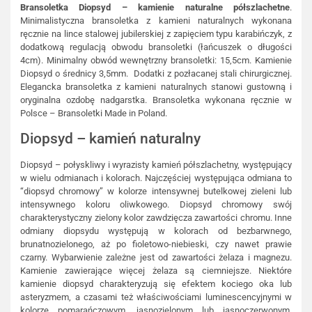
Bransoletka Diopsyd – kamienie naturalne półszlachetne
.
Minimalistyczna bransoletka z kamieni naturalnych wykonana
ręcznie na lince stalowej jubilerskiej z zapięciem typu karabińczyk, z
dodatkową regulacją obwodu bransoletki (łańcuszek o długości
4cm). Minimalny obwód wewnętrzny bransoletki: 15,5cm. Kamienie
Diopsyd o średnicy 3,5mm. Dodatki z pozłacanej stali chirurgicznej.
Elegancka bransoletka z kamieni naturalnych stanowi gustowną i
oryginalna ozdobę nadgarstka. Bransoletka wykonana ręcznie w
Polsce – Bransoletki Made in Poland.
Diopsyd – kamień naturalny
Diopsyd – połyskliwy i wyrazisty kamień półszlachetny, występujący
w wielu odmianach i kolorach. Najczęściej występująca odmiana to
“diopsyd chromowy” w kolorze intensywnej butelkowej zieleni lub
intensywnego koloru oliwkowego. Diopsyd chromowy swój
charakterystyczny zielony kolor zawdzięcza zawartości chromu. Inne
odmiany diopsydu występują w kolorach od bezbarwnego,
brunatnozielonego, aż po fioletowo-niebieski, czy nawet prawie
czarny. Wybarwienie zależne jest od zawartości żelaza i magnezu.
Kamienie zawierające więcej żelaza są ciemniejsze. Niektóre
kamienie diopsyd charakteryzują się efektem kociego oka lub
asteryzmem, a czasami też właściwościami luminescencyjnymi w
kolorze pomarańczowym, jasnozielonym lub jasnoczerwonym.