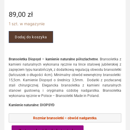
89,00
zł
1 szt. w magazynie
Dodaj do koszyka
Bransoletka Diopsyd – kamienie naturalne półszlachetne
. Bransoletka z
kamieni naturalnych wykonana ręcznie na lince stalowej jubilerskiej z
zapięciem typu karabińczyk, z dodatkową regulacją obwodu bransoletki
(łańcuszek o długości 4cm). Minimalny obwód wewnętrzny bransoletki:
15,5cm. Kamienie Diopsyd o średnicy 3,5mm. Dodatki z pozłacanej
stali chirurgicznej. Elegancka bransoletka z kamieni naturalnych
stanowi gustowną i oryginalna ozdobę nadgarstka. Bransoletka
wykonana ręcznie w Polsce – Bransoletki Made in Poland.
Kamienie naturalne: DIOPSYD
Rozmiar bransoletki
=
obwód nadgarstka
.