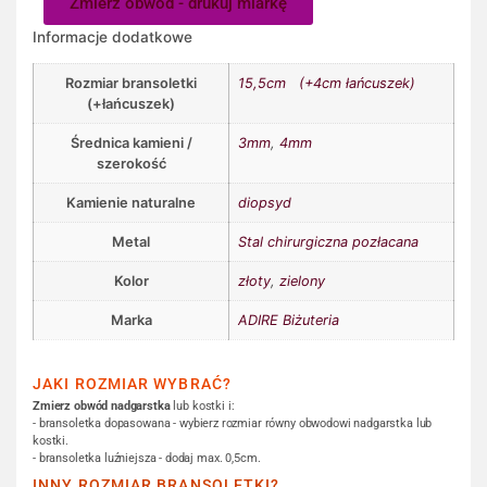
Zmierz obwód - drukuj miarkę
Informacje dodatkowe
Rozmiar bransoletki
15,5cm (+4cm łańcuszek)
(+łańcuszek)
Średnica kamieni /
3mm
,
4mm
szerokość
Kamienie naturalne
diopsyd
Metal
Stal chirurgiczna pozłacana
Kolor
złoty
,
zielony
Marka
ADIRE Biżuteria
JAKI ROZMIAR WYBRAĆ?
Zmierz obwód nadgarstka
lub kostki i:
- bransoletka dopasowana - wybierz rozmiar równy obwodowi nadgarstka lub
kostki.
- bransoletka luźniejsza - dodaj max. 0,5cm.
INNY ROZMIAR BRANSOLETKI?