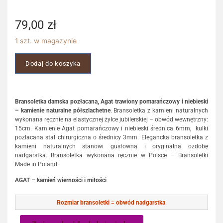
79,00
zł
1 szt. w magazynie
Dodaj do koszyka
Bransoletka damska pozłacana, Agat trawiony pomarańczowy i niebieski
– kamienie naturalne półszlachetne
. Bransoletka z kamieni naturalnych
wykonana ręcznie na elastycznej żyłce jubilerskiej – obwód wewnętrzny:
15cm. Kamienie Agat pomarańczowy i niebieski średnica 6mm, kulki
pozłacana stal chirurgiczna o średnicy 3mm. Elegancka bransoletka z
kamieni naturalnych stanowi gustowną i oryginalna ozdobę
nadgarstka. Bransoletka wykonana ręcznie w Polsce – Bransoletki
Made in Poland.
AGAT – kamień wierności i miłości
Rozmiar bransoletki
=
obwód nadgarstka
.