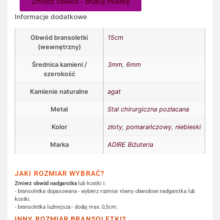
Zmierz obwód - drukuj miarkę
Informacje dodatkowe
Obwód bransoletki
15cm
(wewnętrzny)
Średnica kamieni /
3mm
,
6mm
szerokość
Kamienie naturalne
agat
Metal
Stal chirurgiczna pozłacana
Kolor
złoty
,
pomarańczowy
,
niebieski
Marka
ADIRE Biżuteria
JAKI ROZMIAR WYBRAĆ?
Zmierz obwód nadgarstka
lub kostki i:
- bransoletka dopasowana - wybierz rozmiar równy obwodowi nadgarstka lub
kostki.
- bransoletka luźniejsza - dodaj max. 0,5cm.
INNY ROZMIAR BRANSOLETKI?