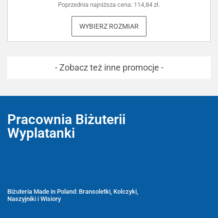
Poprzednia najniższa cena:
114,84
zł
.
WYBIERZ ROZMIAR
- Zobacz też inne promocje -
Pracownia Biżuterii
Wyplatanki
Wyplatanki.pl - Biżuteria ADIRE
Biżuteria z kamieni naturalnych
oraz sznurkowa - ręcznie wykonane
Biżuteria Made in Poland: Bransoletki, Kolczyki,
Naszyjniki i Wisiory