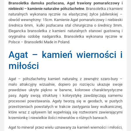
Bransoletka damska pozłacana, Agat trawiony pomarańczowy i
niebieski – kamienie naturalne półszlachetne
. Bransoletka z kamieni
naturalnych wykonana ręcznie na elastycznej żyłce jubilerskiej –
obwód wewnętrzny: 15cm. Kamienie Agat pomarańczowy i niebieski
średnica 6mm, kulki pozłacana stal chirurgiczna o średnicy 3mm.
Elegancka bransoletka z kamieni naturalnych stanowi gustowną i
oryginalna ozdobę nadgarstka. Bransoletka wykonana ręcznie w
Polsce – Bransoletki Made in Poland.
Agat – kamień wierności i
miłości
Agat – półszlachetny kamień naturalny, z zewnątrz szaro-bury –
mało atrakcyjny wizualnie, dopiero po rozcięciu ukazuje swoje
prawdziwe ukryte piękno w barwne, kolorowe charakterystyczne
pasy. Agaty swoją strukturę i kolorystykę zawdzięczają samemu
procesowi powstawania. Agaty tworzą się w geodach, w pustych
przestrzeniach powstałych w trakcie zastygania lawy wulkanicznej,
które wraz z upływem lat wypełniają się roztworami zawierającymi
krzemionkę i niewielkie ilości minerałów o różnych barwach.
Agat to minerał przez wielu uznawany za kamień wierności i miłości,