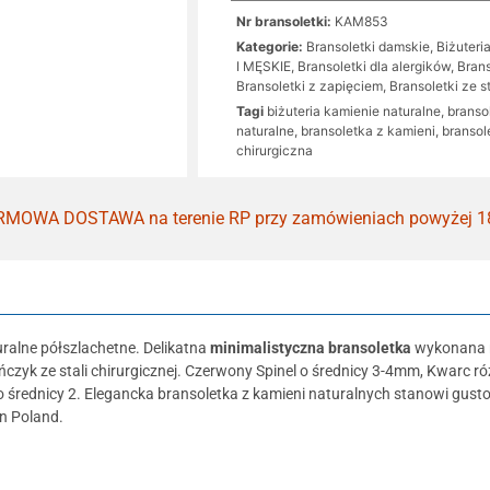
Nr bransoletki:
KAM853
Kategorie:
Bransoletki damskie
,
Biżuteri
I MĘSKIE
,
Bransoletki dla alergików
,
Bran
Bransoletki z zapięciem
,
Bransoletki ze st
Tagi
biżuteria kamienie naturalne
,
branso
naturalne
,
bransoletka z kamieni
,
bransol
chirurgiczna
MOWA DOSTAWA na terenie RP przy zamówieniach powyżej 1
ralne półszlachetne. Delikatna
minimalistyczna bransoletka
wykonana rę
zyk ze stali chirurgicznej. Czerwony Spinel o średnicy 3-4mm, Kwarc 
ej o średnicy 2. Elegancka bransoletka z kamieni naturalnych stanowi gu
n Poland.