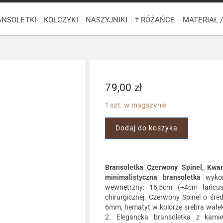
ANSOLETKI
KOLCZYKI
NASZYJNIKI
† RÓŻAŃCE
MATERIAŁ 
79,00
zł
1 szt. w magazynie
Dodaj do koszyka
Bransoletka
Czerwony Spinel, Kwa
minimalistyczna bransoletka
wykona
wewnętrzny: 16,5cm (+4cm łańcusz
chirurgicznej. Czerwony Spinel o śr
6mm, hematyt w kolorze srebra wałek o
2. Elegancka bransoletka z kamie