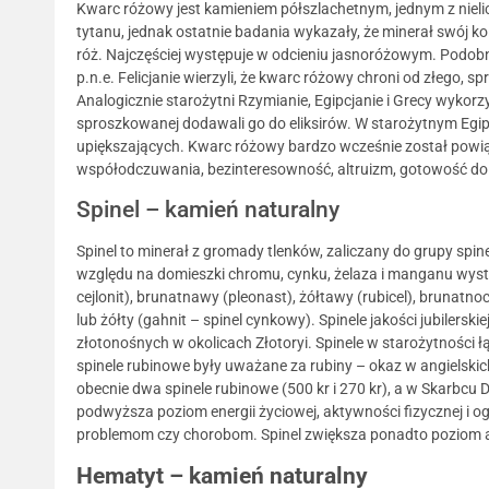
Kwarc różowy jest kamieniem półszlachetnym, jednym z niel
tytanu, jednak ostatnie badania wykazały, że minerał swój
róż. Najczęściej występuje w odcieniu jasnoróżowym. Podobni
p.n.e. Felicjanie wierzyli, że kwarc różowy chroni od złego, 
Analogicznie starożytni Rzymianie, Egipcjanie i Grecy wykor
sproszkowanej dodawali go do eliksirów. W starożytnym Egi
upiększających. Kwarc różowy bardzo wcześnie został powiąz
współodczuwania, bezinteresowność, altruizm, gotowość do
Spinel – kamień naturalny
Spinel to minerał z gromady tlenków, zaliczany do grupy spi
względu na domieszki chromu, cynku, żelaza i manganu występ
cejlonit), brunatnawy (pleonast), żółtawy (rubicel), brunat
lub żółty (gahnit – spinel cynkowy). Spinele jakości jubilerski
złotonośnych w okolicach Złotoryi. Spinele w starożytności
spinele rubinowe były uważane za rubiny – okaz w angielskic
obecnie dwa spinele rubinowe (500 kr i 270 kr), a w Skarbcu
podwyższa poziom energii życiowej, aktywności fizycznej i 
problemom czy chorobom. Spinel zwiększa ponadto poziom as
Hematyt – kamień naturalny