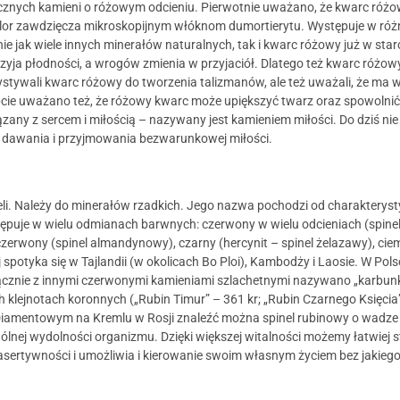
icznych kamieni o różowym odcieniu. Pierwotnie uważano, że kwarc różo
 kolor zawdzięcza mikroskopijnym włóknom dumortierytu. Występuje w ró
e jak wiele innych minerałów naturalnych, tak i kwarc różowy już w sta
sprzyja płodności, a wrogów zmienia w przyjaciół. Dlatego też kwarc różow
zystywali kwarc różowy do tworzenia talizmanów, ale też uważali, że ma
pcie uważano też, że różowy kwarc może upiększyć twarz oraz spowolnić
any z sercem i miłością – nazywany jest kamieniem miłości. Do dziś nie
 dawania i przyjmowania bezwarunkowej miłości.
neli. Należy do minerałów rzadkich. Jego nazwa pochodzi od charakterys
uje w wielu odmianach barwnych: czerwony w wielu odcieniach (spinel ru
noczerwony (spinel almandynowy), czarny (hercynit – spinel żelazawy), c
ej spotyka się w Tajlandii (w okolicach Bo Ploi), Kambodży i Laosie. W Pol
 łącznie z innymi czerwonymi kamieniami szlachetnymi nazywano „karbunk
h klejnotach koronnych („Rubin Timur” – 361 kr; „Rubin Czarnego Księci
 Diamentowym na Kremlu w Rosji znaleźć można spinel rubinowy o wadze 3
ogólnej wydolności organizmu. Dzięki większej witalności możemy łatwi
ertywności i umożliwia i kierowanie swoim własnym życiem bez jakiegok