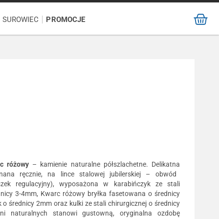
/ SUROWIEC
PROMOCJE
rc różowy
– kamienie naturalne półszlachetne. Delikatna
na ręcznie, na lince stalowej jubilerskiej – obwód
ek regulacyjny), wyposażona w karabińczyk ze stali
ednicy 3-4mm, Kwarc różowy bryłka fasetowana o średnicy
 średnicy 2mm oraz kulki ze stali chirurgicznej o średnicy
ni naturalnych stanowi gustowną, oryginalna ozdobę