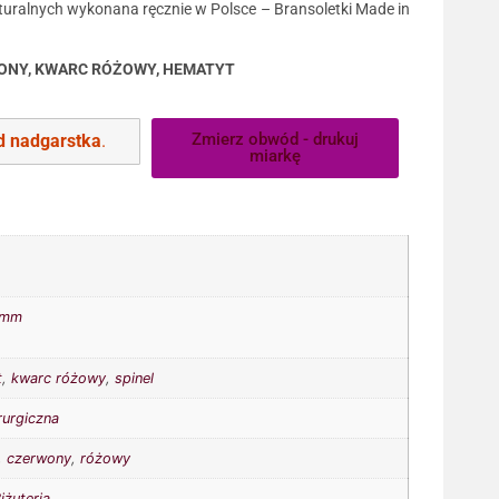
turalnych wykonana ręcznie w Polsce – Bransoletki Made in
RWONY, KWARC RÓŻOWY, HEMATYT
Zmierz obwód - drukuj
 nadgarstka
.
miarkę
6mm
t
,
kwarc różowy
,
spinel
rurgiczna
,
czerwony
,
różowy
iżuteria