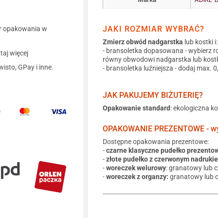
JAKI ROZMIAR WYBRAĆ?
r opakowania w
Zmierz obwód nadgarstka
lub kostki i:
- bransoletka dopasowana - wybierz r
aj więcej
równy obwodowi nadgarstka lub kostk
wisto, GPay i inne.
- bransoletka luźniejsza - dodaj max. 
JAK PAKUJEMY BIŻUTERIĘ?
Opakowanie standard
: ekologiczna k
OPAKOWANIE PREZENTOWE - wyb
Dostępne opakowania prezentowe:
-
czarne klasyczne pudełko prezento
-
złote pudełko z czerwonym nadruki
-
woreczek welurowy
: granatowy lub 
-
woreczek z organzy:
granatowy lub 