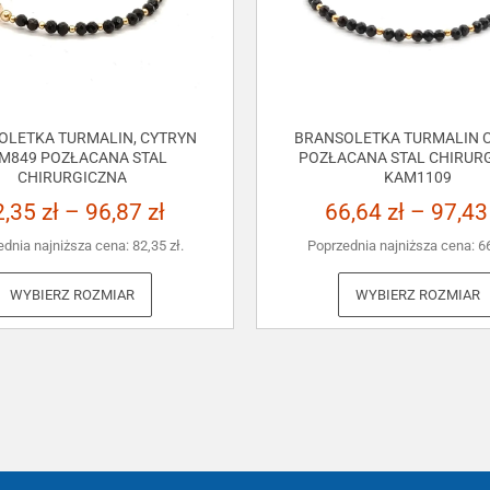
OLETKA TURMALIN, CYTRYN
BRANSOLETKA TURMALIN C
M849 POZŁACANA STAL
POZŁACANA STAL CHIRUR
CHIRURGICZNA
KAM1109
2,35
zł
–
96,87
zł
66,64
zł
–
97,4
ednia najniższa cena:
82,35
zł
.
Poprzednia najniższa cena:
6
WYBIERZ ROZMIAR
WYBIERZ ROZMIAR