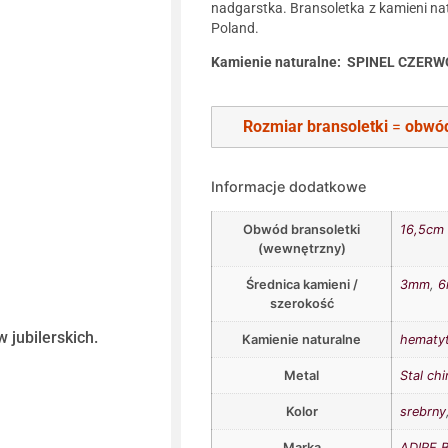
nadgarstka. Bransoletka z kamieni na
Poland.
Kamienie naturalne: SPINEL CZE
Rozmiar bransoletki
=
obwód
Informacje dodatkowe
Obwód bransoletki
16,5cm
(wewnętrzny)
Średnica kamieni /
3mm
,
szerokość
 jubilerskich.
Kamienie naturalne
hematy
Metal
Stal chi
Kolor
srebrny
Marka
ADIRE B