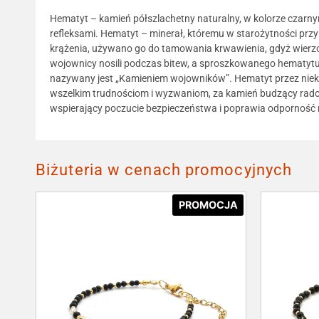
Hematyt – kamień półszlachetny naturalny, w kolorze czarny
refleksami. Hematyt – minerał, któremu w starożytności prz
krążenia, używano go do tamowania krwawienia, gdyż wierzon
wojownicy nosili podczas bitew, a sproszkowanego hematytu
nazywany jest „Kamieniem wojowników”. Hematyt przez niektó
wszelkim trudnościom i wyzwaniom, za kamień budzący radoś
wspierający poczucie bezpieczeństwa i poprawia odporność n
Biżuteria w cenach promocyjnych
PROMOCJA