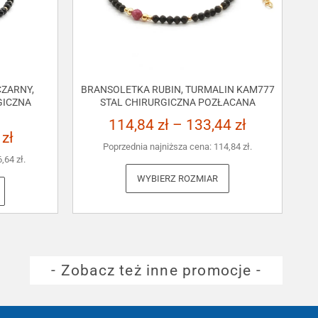
ZARNY,
BRANSOLETKA RUBIN, TURMALIN KAM777
GICZNA
STAL CHIRURGICZNA POZŁACANA
114,84
zł
–
133,44
zł
3
zł
Poprzednia najniższa cena:
114,84
zł
.
6,64
zł
.
WYBIERZ ROZMIAR
- Zobacz też inne promocje -