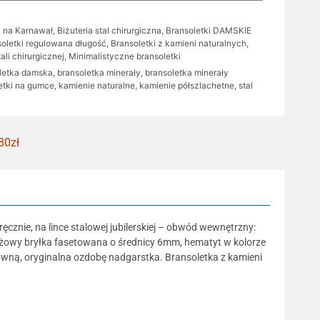
a na Karnawał
,
Biżuteria stal chirurgiczna
,
Bransoletki DAMSKIE
soletki regulowana długość
,
Bransoletki z kamieni naturalnych
,
ali chirurgicznej
,
Minimalistyczne bransoletki
letka damska
,
bransoletka minerały
,
bransoletka minerały
etki na gumce
,
kamienie naturalne
,
kamienie półszlachetne
,
stal
80zł
cznie, na lince stalowej jubilerskiej – obwód wewnętrzny:
różowy bryłka fasetowana o średnicy 6mm, hematyt w kolorze
stowną, oryginalna ozdobę nadgarstka. Bransoletka z kamieni