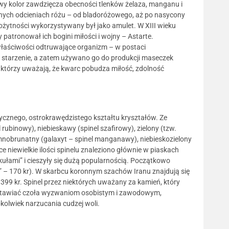
wy kolor zawdzięcza obecności tlenków żelaza, manganu i
żnych odcieniach różu – od bladoróżowego, aż po nasycony
rożytności wykorzystywany był jako amulet. W XIII wieku
y patronował ich bogini miłości i wojny – Astarte.
 właściwości odtruwające organizm – w postaci
 starzenie, a zatem używano go do produkcji maseczek
 którzy uważają, że kwarc pobudza miłość, zdolność
tycznego, ostrokrawędzistego kształtu kryształów. Ze
binowy), niebieskawy (spinel szafirowy), zielony (tzw.
iemnobrunatny (galaxyt – spinel manganawy), niebieskozielony
sce niewielkie ilości spinelu znaleziono głównie w piaskach
ułami” i cieszyły się dużą popularnością. Początkowo
a” – 170 kr). W skarbcu koronnym szachów Iranu znajdują się
99 kr. Spinel przez niektórych uważany za kamień, który
ej stawiać czoła wyzwaniom osobistym i zawodowym,
olwiek narzucania cudzej woli.