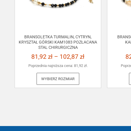
BRANSOLETKA TURMALIN, CYTRYN,
BRANS
KRYSZTAŁ GÓRSKI KAM1083 POZŁACANA
KA
STAL CHIRURGICZNA
81,92
zł
–
102,87
zł
8
Poprzednia najniższa cena:
81,92
zł
.
Poprz
WYBIERZ ROZMIAR