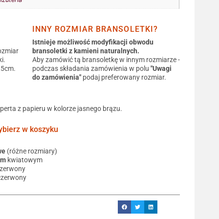
INNY ROZMIAR BRANSOLETKI?
Istnieje możliwość modyfikacji obwodu
ozmiar
bransoletki z kamieni naturalnych.
i.
Aby zamówić tą bransoletkę w innym rozmiarze -
0,5cm.
podczas składania zamówienia w polu
"Uwagi
do zamówienia"
podaj preferowany rozmiar.
operta z papieru w kolorze jasnego brązu.
ierz w koszyku
we
(różne rozmiary)
em
kwiatowym
czerwony
czerwony