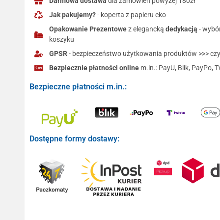
Darmowa dostawa
dla zamówień powyżej 180zł
Jak pakujemy?
- koperta z papieru eko
Opakowanie Prezentowe
z elegancką
dedykacją
- wybó
koszyku
GPSR
- bezpieczeństwo użytkowania produktów >>> czyt
Bezpiecznie płatności online
m.in.: PayU, Blik, PayPo, T
Bezpieczne płatności m.in.:
Dostępne formy dostawy: