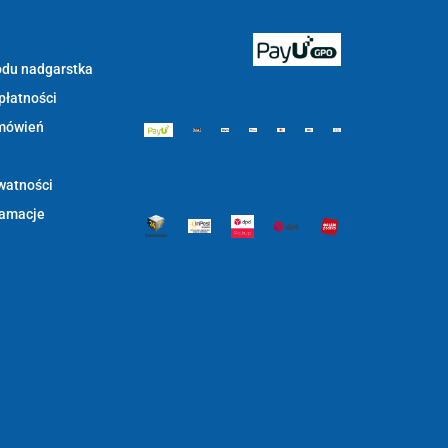
Bezpieczne
płatności z
du nadgarstka
PayU GPO
m.in.:
płatności
mówień
Dostawa zamówień już od 13
zł:
watności
lamacje