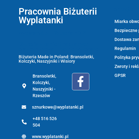
Pracownia Biżuterii
Informacje:
Wyplatanki
Miarka obwo
Bezpieczne 
Wyplatanki.pl - Biżuteria ADIRE
Dostawa za
Biżuteria z kamieni naturalnych
Regulamin
oraz sznurkowa - ręcznie wykonane
Biżuteria Made in Poland: Bransoletki,
Polityka pry
Kolczyki, Naszyjniki i Wisiory
Zwroty i rek
GPSR
Bransoletki,
Kolczyki,
Naszyjniki -
Rzeszów
sznurkowe@wyplatanki.pl
+48 516 526
504
www.wyplatanki.pl