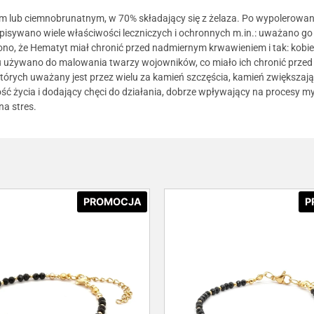
m lub ciemnobrunatnym, w 70% składający się z żelaza. Po wypolerowani
ypisywano wiele właściwości leczniczych i ochronnych m.in.: uważano g
o, że Hematyt miał chronić przed nadmiernym krwawieniem i tak: kobiety
 używano do malowania twarzy wojowników, co miało ich chronić przed
rych uważany jest przez wielu za kamień szczęścia, kamień zwiększający
ć życia i dodający chęci do działania, dobrze wpływający na procesy m
a stres.
PROMOCJA
P