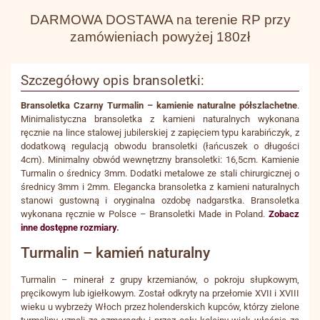
DARMOWA DOSTAWA na terenie RP przy
zamówieniach powyżej 180zł
Szczegółowy opis bransoletki:
Bransoletka Czarny Turmalin – kamienie naturalne półszlachetne
.
Minimalistyczna bransoletka z kamieni naturalnych wykonana
ręcznie na lince stalowej jubilerskiej z zapięciem typu karabińczyk, z
dodatkową regulacją obwodu bransoletki (łańcuszek o długości
4cm). Minimalny obwód wewnętrzny bransoletki: 16,5cm. Kamienie
Turmalin o średnicy 3mm. Dodatki metalowe ze stali chirurgicznej o
średnicy 3mm i 2mm. Elegancka bransoletka z kamieni naturalnych
stanowi gustowną i oryginalna ozdobę nadgarstka. Bransoletka
wykonana ręcznie w Polsce – Bransoletki Made in Poland.
Zobacz
inne dostępne rozmiary
.
Turmalin – kamień naturalny
Turmalin – minerał z grupy krzemianów, o pokroju słupkowym,
pręcikowym lub igiełkowym. Został odkryty na przełomie XVII i XVIII
wieku u wybrzeży Włoch przez holenderskich kupców, którzy zielone