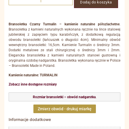
Dodaj do koszyka
Bransoletka Czarny Turmalin – kamienie naturalne półszlachetne
.
Bransoletka z kamieni naturalnych wykonana ręcznie na lince stalowej
jubilerskiej z zapięciem typu karabińczyk, z dodatkową regulacją
obwodu bransoletki (łańcuszek o długości 4cm). Minimalny obwód
wewnętrzny bransoletki: 16,5cm. Kamienie Turmalin o średnicy 3mm.
Dodatki metalowe ze stali chirurgicznej o średnicy 3mm i 2mm.
Elegancka bransoletka z kamieni naturalnych stanowi gustowną i
oryginalna ozdobę nadgarstka. Bransoletka wykonana ręcznie w Polsce
– Bransoletki Made in Poland.
Kamienie naturalne: TURMALIN
Zobacz inne dostępne rozmiary
Rozmiar bransoletki
=
obwód nadgarstka
.
Zmierz obwód - drukuj miarkę
Informacje dodatkowe