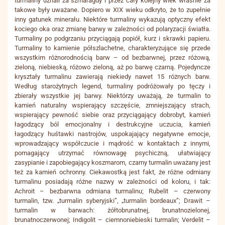
turmaliny uznali za szmaragdy i przez cały kolejny wiek właśnie za
takowe były uważane. Dopiero w XIX wieku odkryto, że to zupełnie
inny gatunek minerału. Niektóre turmaliny wykazują optyczny efekt
kociego oka oraz zmianę barwy w zależności od polaryzacji światła.
Turmaliny po podgrzaniu przyciągają popiół, kurz i skrawki papieru.
Turmaliny to kamienie półszlachetne, charakteryzujące się przede
wszystkim różnorodnością barw – od bezbarwnej, przez różową,
zieloną, niebieską, różowo zieloną, aż po barwę czarną. Pojedyncze
kryształy turmalinu zawierają niekiedy nawet 15 różnych barw.
Według starożytnych legend, turmaliny podróżowały po tęczy i
zbierały wszystkie jej barwy. Niektórzy uważają, że turmalin to
kamień naturalny wspierający szczęście, zmniejszający strach,
wspierający pewność siebie oraz przyciągający dobrobyt, kamień
łagodzący ból emocjonalny i destrukcyjne uczucia, kamień
łagodzący huśtawki nastrojów, uspokajający negatywne emocje,
wprowadzający współczucie i mądrość w kontaktach z innymi,
pomagający utrzymać równowagę psychiczną, ułatwiający
zasypianie i zapobiegający koszmarom, czarny turmalin uważany jest
też za kamień ochronny. Ciekawostką jest fakt, że różne odmiany
turmalinu posiadają różne nazwy w zależności od koloru, i tak:
Achroit – bezbarwna odmiana turmalinu; Rubelit – czerwony
turmalin, tzw. „turmalin syberyjski”, „turmalin bordeaux”; Drawit –
turmalin w barwach: żółtobrunatnej, brunatnozielonej,
brunatnoczerwonej; Indigolit – ciemnoniebieski turmalin; Verdelit –