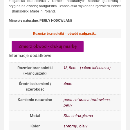
Elegancka bransoletka z kamieni naturalnych stanowi gustowną i
oryginalna ozdobę nadgarstka. Bransoletka wykonana ręcznie w Polsce
– Bransoletki Made in Poland.
Minerały naturalne: PERŁY HODOWLANE
Rozmiar bransoletki
=
obwód nadgarstka
.
Zmierz obwód - drukuj miarkę
Informacje dodatkowe
Rozmiar bransoletki
18,5cm (+4cm łańcuszek)
(+łańcuszek)
Średnica kamieni /
4mm
szerokość
Kamienie naturalne
perła naturalna hodowlana
,
perły
Metal
Stal chirurgiczna
Kolor
srebrny
,
biały