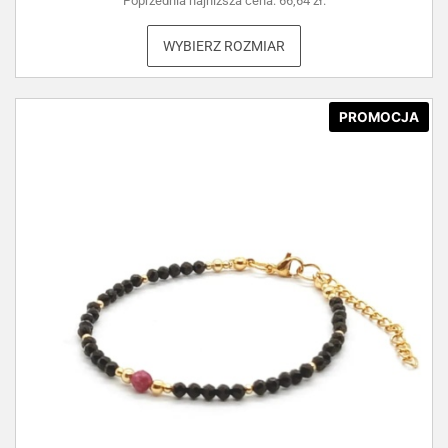
Poprzednia najniższa cena:
66,64
zł
.
WYBIERZ ROZMIAR
PROMOCJA