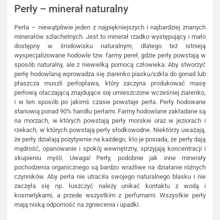
Perły – minerał naturalny
Perła – niewątpliwie jeden z najpiękniejszych i najbardziej znanych
minerałów szlachetnych. Jest to minerał rzadko występujący i mało
dostępny w środowisku naturalnym, dlatego też istnieją
wyspecjalizowane hodowle tzw. farmy pereł, gdzie perły powstają w
sposób naturalny, ale z niewielką pomocą człowieka. Aby stworzyć
perłę hodowlaną wprowadza się ziarenko piasku/szkła do gonad lub
płaszcza muszli perłopława, który zaczyna produkować masę
perłową otaczającą znajdujące się umieszczone wcześniej ziarenko,
i w ten sposób po jakimś czasie powstaje perła. Perły hodowane
stanowią ponad 90% handlu perłami. Farmy hodowlane zakładane są
na morzach, w których powstają perły morskie oraz w jeziorach i
rzekach, w których powstają perły słodkowodne. Niektórzy uważają,
że perły działają pozytywnie na każdego, kto je posiada, że perły dają
mądrość, opanowanie i spokój wewnętrzny, sprzyjają koncentracji i
skupieniu myśli. Uwaga! Perły, podobnie jak inne minerały
pochodzenia organicznego są bardzo wrażliwe na działanie różnych
czynników. Aby perła nie utraciła swojego naturalnego blasku i nie
zaczęła się np. łuszczyć należy unikać kontaktu z wodą i
kosmetykami, a przede wszystkim z perfumami. Wszystkie perły
mają niską odporność na zgniecenia i upadki.