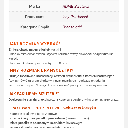
Marka
ADIRE Biżuteria
Producent
Inny Producent
Kategoria Empik
Bransoletki
JAKI ROZMIAR WYBRAĆ?
Zmierz obwód nadgarstka
lub kostki i:
- bransoletka dopasowana - wybierz rozmiar równy obwodowi nadgarstka lub
kostki.
- bransoletka luźniejsza - dodaj max. 0,5cm.
INNY ROZMIAR BRANSOLETKI?
Istnieje możliwość modyfikacji obwodu bransoletki z kamieni naturalnych.
Aby zamówić tą bransoletkę w innym rozmiarze - podczas składania
zamówienia w polu
"Uwagi do zamówienia"
podaj preferowany rozmiar.
JAK PAKUJEMY BIŻUTERIĘ?
Opakowanie standard
: ekologiczna koperta z papieru w kolorze jasnego brązu.
OPAKOWANIE PREZENTOWE - wybierz w koszyku
Dostępne opakowania prezentowe:
-
czarne klasyczne pudełko prezentowe
(różne rozmiary)
-
złote pudełko z czerwonym nadrukiem
kwiatowym
-
woreczek welurowy
: granatowy lub czerwony