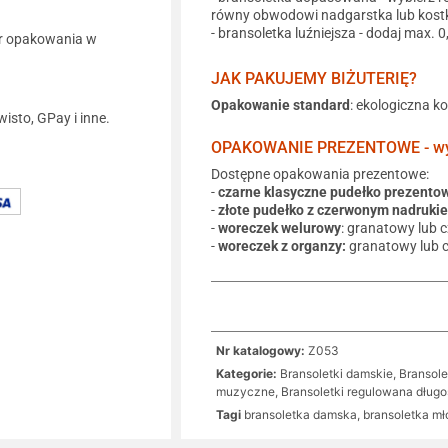
równy obwodowi nadgarstka lub kostk
- bransoletka luźniejsza - dodaj max. 
r opakowania w
JAK PAKUJEMY BIŻUTERIĘ?
Opakowanie standard
: ekologiczna k
wisto, GPay i inne.
OPAKOWANIE PREZENTOWE - wyb
Dostępne opakowania prezentowe:
-
czarne klasyczne pudełko prezento
-
złote pudełko z czerwonym nadruki
-
woreczek welurowy
: granatowy lub 
-
woreczek z organzy:
granatowy lub 
Nr katalogowy:
Z053
Kategorie:
Bransoletki damskie
,
Bransol
muzyczne
,
Bransoletki regulowana dług
Tagi
bransoletka damska
,
bransoletka m