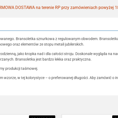
MOWA DOSTAWA na terenie RP przy zamówieniach powyżej 1
dowanego. Bransoletka sznurkowa z regulowanym obwodem. Bransoletka
owego oraz elementów ze stopu metali jubilerskich.
odzienną, jako kropka nad i dla całości stroju. Doskonale wygląda na na
kórzanych. Bransoletka jest bardzo lekka oraz praktyczna.
imy produkcji taśmowej.
m wzorze, w tej kolorystyce – o preferowanej długości. Aby zamówić o 