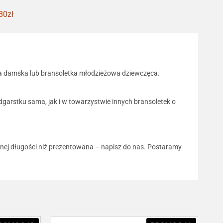
80zł
 damska lub bransoletka młodzieżowa dziewczęca.
dgarstku sama, jak i w towarzystwie innych bransoletek o
innej długości niż prezentowana – napisz do nas. Postaramy