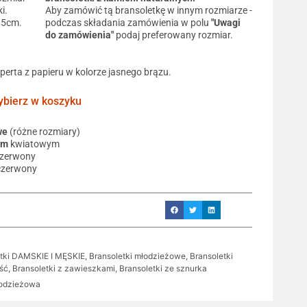
i.
Aby zamówić tą bransoletkę w innym rozmiarze -
0,5cm.
podczas składania zamówienia w polu
"Uwagi
do zamówienia"
podaj preferowany rozmiar.
operta z papieru w kolorze jasnego brązu.
ierz w koszyku
we
(różne rozmiary)
em
kwiatowym
czerwony
czerwony
etki DAMSKIE I MĘSKIE
,
Bransoletki młodzieżowe
,
Bransoletki
ość
,
Bransoletki z zawieszkami
,
Bransoletki ze sznurka
łodzieżowa