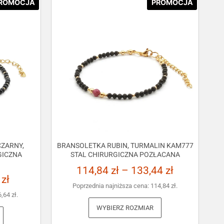
ROMOCJA
PROMOCJA
ZARNY,
BRANSOLETKA RUBIN, TURMALIN KAM777
GICZNA
STAL CHIRURGICZNA POZŁACANA
114,84
zł
–
133,44
zł
3
zł
Poprzednia najniższa cena:
114,84
zł
.
6,64
zł
.
WYBIERZ ROZMIAR