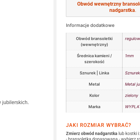
Obwód wewnętrzny bransol
nadgarstka
.
Informacje dodatkowe
Obwód bransoletki
regulow
(wewnętrzny)
Średnica kamieni /
1mm
szerokość
Sznurek | Linka
Sznurek 
Metal
Metal ju
Kolor
zielony
jubilerskich.
Marka
WYPLAT
JAKI ROZMIAR WYBRAĆ?
Zmierz obwód nadgarstka
lub kostki i:
- bransoletka dopasowana - wybierz r