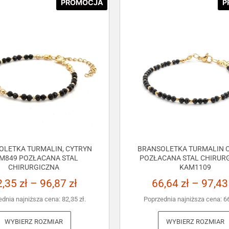
PROMOCJA
P
OLETKA TURMALIN, CYTRYN
BRANSOLETKA TURMALIN C
M849 POZŁACANA STAL
POZŁACANA STAL CHIRUR
CHIRURGICZNA
KAM1109
2,35
zł
–
96,87
zł
66,64
zł
–
97,4
ednia najniższa cena:
82,35
zł
.
Poprzednia najniższa cena:
6
WYBIERZ ROZMIAR
WYBIERZ ROZMIAR