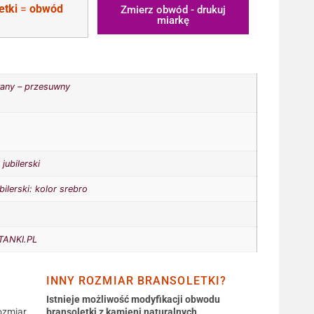
etki
=
obwód
Zmierz obwód - drukuj
miarkę
any – przesuwny
jubilerski
bilerski: kolor srebro
ANKI.PL
INNY ROZMIAR BRANSOLETKI?
Istnieje możliwość modyfikacji obwodu
ozmiar
bransoletki z kamieni naturalnych.