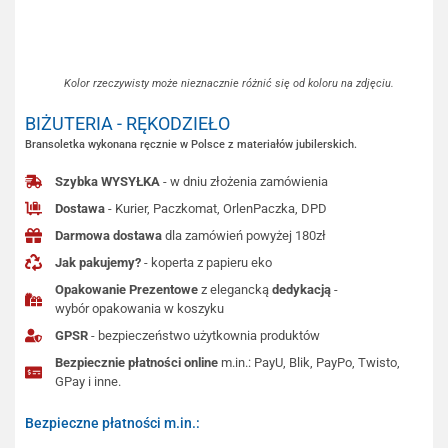
Kolor rzeczywisty może nieznacznie różnić się od koloru na zdjęciu.
BIŻUTERIA - RĘKODZIEŁO
Bransoletka wykonana ręcznie w Polsce z materiałów jubilerskich.
Szybka WYSYŁKA
- w dniu złożenia zamówienia
Dostawa
- Kurier, Paczkomat, OrlenPaczka, DPD
Darmowa dostawa
dla zamówień powyżej 180zł
Jak pakujemy?
- koperta z papieru eko
Opakowanie Prezentowe
z elegancką
dedykacją
-
wybór opakowania w koszyku
GPSR
- bezpieczeństwo użytkownia produktów
Bezpiecznie płatności online
m.in.: PayU, Blik, PayPo, Twisto,
GPay i inne.
Bezpieczne płatności m.in.: