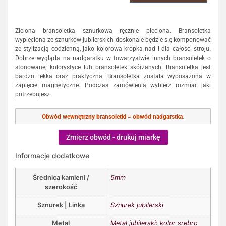
Zielona bransoletka sznurkowa ręcznie pleciona. Bransoletka
wypleciona ze sznurków jubilerskich doskonale będzie się komponować
ze stylizacją codzienną, jako kolorowa kropka nad i dla całości stroju.
Dobrze wygląda na nadgarstku w towarzystwie innych bransoletek o
stonowanej kolorystyce lub bransoletek skórzanych. Bransoletka jest
bardzo lekka oraz praktyczna. Bransoletka została wyposażona w
zapięcie magnetyczne. Podczas zamówienia wybierz rozmiar jaki
potrzebujesz
Obwód wewnętrzny bransoletki
=
obwód nadgarstka
.
Zmierz obwód - drukuj miarkę
Informacje dodatkowe
Średnica kamieni /
5mm
szerokość
Sznurek | Linka
Sznurek jubilerski
Metal
Metal jubilerski: kolor srebro