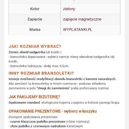
Kolor
zielony
Zapięcie
zapięcie magnetyczne
Marka
WYPLATANKI.PL
JAKI ROZMIAR WYBRAĆ?
Zmierz obwód nadgarstka
lub kostki i:
- bransoletka dopasowana - wybierz rozmiar równy obwodowi nadgarstka lub
kostki.
- bransoletka luźniejsza - dodaj max. 0,5cm.
INNY ROZMIAR BRANSOLETKI?
Istnieje możliwość modyfikacji obwodu bransoletki z kamieni naturalnych.
Aby zamówić tą bransoletkę w innym rozmiarze - podczas składania
zamówienia w polu
"Uwagi do zamówienia"
podaj preferowany rozmiar.
JAK PAKUJEMY BIŻUTERIĘ?
Opakowanie standard
: ekologiczna koperta z papieru w kolorze jasnego brązu.
OPAKOWANIE PREZENTOWE - wybierz w koszyku
Dostępne opakowania prezentowe:
-
czarne klasyczne pudełko prezentowe
(różne rozmiary)
-
złote pudełko z czerwonym nadrukiem
kwiatowym