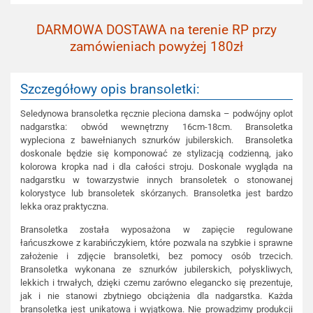
DARMOWA DOSTAWA na terenie RP przy
zamówieniach powyżej 180zł
Szczegółowy opis bransoletki:
Seledynowa bransoletka ręcznie pleciona damska – podwójny oplot
nadgarstka: obwód wewnętrzny 16cm-18cm. Bransoletka
wypleciona z bawełnianych sznurków jubilerskich. Bransoletka
doskonale będzie się komponować ze stylizacją codzienną, jako
kolorowa kropka nad i dla całości stroju. Doskonale wygląda na
nadgarstku w towarzystwie innych bransoletek o stonowanej
kolorystyce lub bransoletek skórzanych. Bransoletka jest bardzo
lekka oraz praktyczna.
Bransoletka została wyposażona w zapięcie regulowane
łańcuszkowe z karabińczykiem, które pozwala na szybkie i sprawne
założenie i zdjęcie bransoletki, bez pomocy osób trzecich.
Bransoletka wykonana ze sznurków jubilerskich, połyskliwych,
lekkich i trwałych, dzięki czemu zarówno elegancko się prezentuje,
jak i nie stanowi zbytniego obciążenia dla nadgarstka. Każda
bransoletka jest unikatowa i wyjątkowa. Nie prowadzimy produkcji