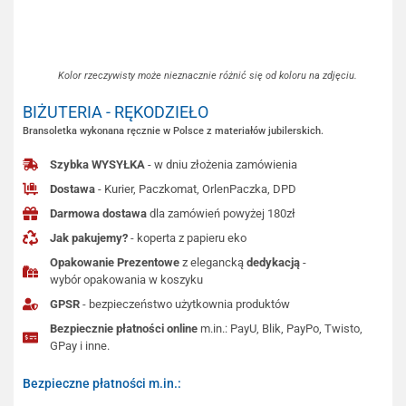
Kolor rzeczywisty może nieznacznie różnić się od koloru na zdjęciu.
BIŻUTERIA - RĘKODZIEŁO
Bransoletka wykonana ręcznie w Polsce z materiałów jubilerskich.
Szybka WYSYŁKA
- w dniu złożenia zamówienia
Dostawa
- Kurier, Paczkomat, OrlenPaczka, DPD
Darmowa dostawa
dla zamówień powyżej 180zł
Jak pakujemy?
- koperta z papieru eko
Opakowanie Prezentowe
z elegancką
dedykacją
-
wybór opakowania w koszyku
GPSR
- bezpieczeństwo użytkownia produktów
Bezpiecznie płatności online
m.in.: PayU, Blik, PayPo, Twisto,
GPay i inne.
Bezpieczne płatności m.in.: