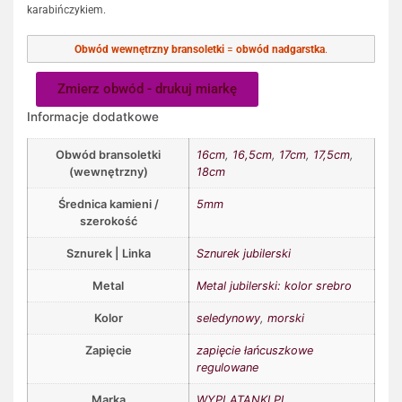
karabińczykiem.
Obwód wewnętrzny bransoletki
=
obwód nadgarstka
.
Zmierz obwód - drukuj miarkę
Informacje dodatkowe
Obwód bransoletki
16cm
,
16,5cm
,
17cm
,
17,5cm
,
(wewnętrzny)
18cm
Średnica kamieni /
5mm
szerokość
Sznurek | Linka
Sznurek jubilerski
Metal
Metal jubilerski: kolor srebro
Kolor
seledynowy
,
morski
Zapięcie
zapięcie łańcuszkowe
regulowane
Marka
WYPLATANKI.PL