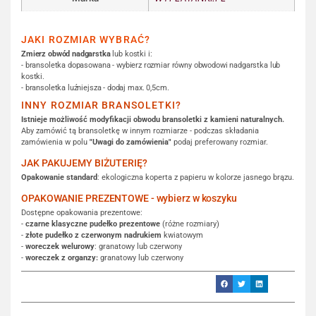
JAKI ROZMIAR WYBRAĆ?
Zmierz obwód nadgarstka
lub kostki i:
- bransoletka dopasowana - wybierz rozmiar równy obwodowi nadgarstka lub
kostki.
- bransoletka luźniejsza - dodaj max. 0,5cm.
INNY ROZMIAR BRANSOLETKI?
Istnieje możliwość modyfikacji obwodu bransoletki z kamieni naturalnych.
Aby zamówić tą bransoletkę w innym rozmiarze - podczas składania
zamówienia w polu
"Uwagi do zamówienia"
podaj preferowany rozmiar.
JAK PAKUJEMY BIŻUTERIĘ?
Opakowanie standard
: ekologiczna koperta z papieru w kolorze jasnego brązu.
OPAKOWANIE PREZENTOWE - wybierz w koszyku
Dostępne opakowania prezentowe:
-
czarne klasyczne pudełko prezentowe
(różne rozmiary)
-
złote pudełko z czerwonym nadrukiem
kwiatowym
-
woreczek welurowy
: granatowy lub czerwony
-
woreczek z organzy:
granatowy lub czerwony