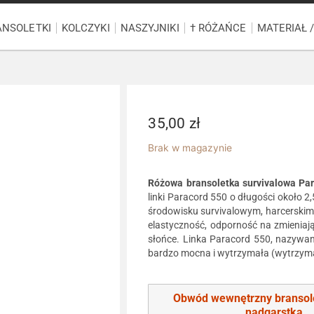
ANSOLETKI
KOLCZYKI
NASZYJNIKI
† RÓŻAŃCE
MATERIAŁ 
35,00
zł
Brak w magazynie
Różowa bransoletka survivalowa Par
linki Paracord 550 o długości około 2
środowisku survivalowym, harcerskim
elastyczność, odporność na zmieniają
słońce. Linka Paracord 550, nazywan
bardzo mocna i wytrzymała (wytrzyma
Obwód wewnętrzny bransol
nadgarstka
.