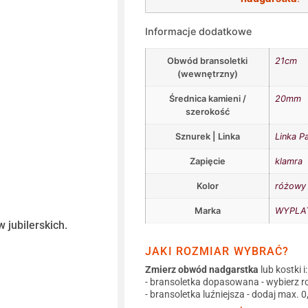
Informacje dodatkowe
Obwód bransoletki
21cm
(wewnętrzny)
Średnica kamieni /
20mm
szerokość
Sznurek | Linka
Linka P
Zapięcie
klamra
Kolor
różowy
Marka
WYPLAT
 jubilerskich.
JAKI ROZMIAR WYBRAĆ?
Zmierz obwód nadgarstka
lub kostki i:
- bransoletka dopasowana - wybierz r
- bransoletka luźniejsza - dodaj max. 