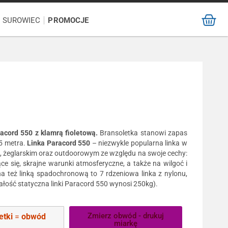
/ SUROWIEC
PROMOCJE
acord 550 z klamrą fioletową.
Bransoletka stanowi zapas
,5 metra.
Linka Paracord 550
– niezwykle popularna linka w
, żeglarskim oraz outdoorowym ze względu na swoje cechy:
ce się, skrajne warunki atmosferyczne, a także na wilgoć i
a też linką spadochronową to 7 rdzeniowa linka z nylonu,
łość statyczna linki Paracord 550 wynosi 250kg).
Zmierz obwód - drukuj
etki
=
obwód
miarkę