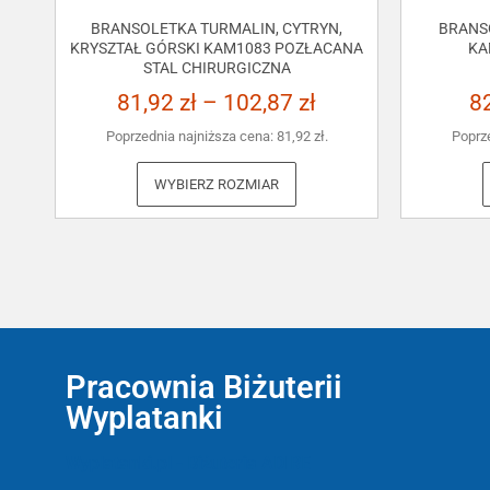
BRANSOLETKA TURMALIN, CYTRYN,
BRANS
KRYSZTAŁ GÓRSKI KAM1083 POZŁACANA
KA
STAL CHIRURGICZNA
81,92
zł
–
102,87
zł
8
Poprzednia najniższa cena:
81,92
zł
.
Poprz
WYBIERZ ROZMIAR
Pracownia Biżuterii
Wyplatanki
Wyplatanki.pl - Biżuteria ADIRE