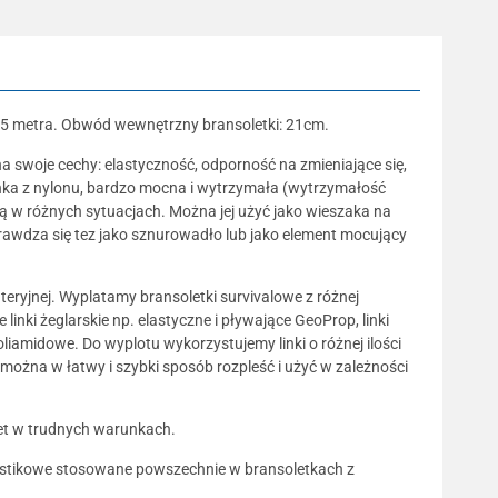
2,5 metra. Obwód wewnętrzny bransoletki: 21cm.
 swoje cechy: elastyczność, odporność na zmieniające się,
inka z nylonu, bardzo mocna i wytrzymała (wytrzymałość
ną w różnych sytuacjach. Można jej użyć jako wieszaka na
sprawdza się tez jako sznurowadło lub jako element mocujący
uteryjnej. Wyplatamy bransoletki survivalowe z różnej
inki żeglarskie np. elastyczne i pływające GeoProp, linki
oliamidowe. Do wyplotu wykorzystujemy linki o różnej ilości
 można w łatwy i szybki sposób rozpleść i użyć w zależności
wet w trudnych warunkach.
plastikowe stosowane powszechnie w bransoletkach z