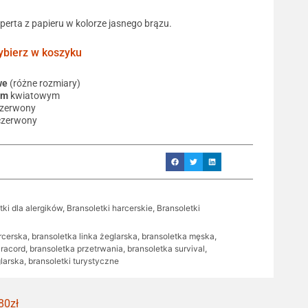
operta z papieru w kolorze jasnego brązu.
ierz w koszyku
we
(różne rozmiary)
em
kwiatowym
czerwony
czerwony
tki dla alergików
,
Bransoletki harcerskie
,
Bransoletki
rcerska
,
bransoletka linka żeglarska
,
bransoletka męska
,
aracord
,
bransoletka przetrwania
,
bransoletka survival
,
larska
,
bransoletki turystyczne
80zł