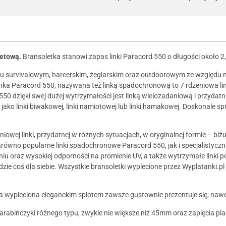
letową.
Bransoletka stanowi zapas linki Paracord 550 o długości około 
u survivalowym, harcerskim, żeglarskim oraz outdoorowym ze względu na
 Linka Paracord 550, nazywana też linką spadochronową to 7 rdzeniowa l
550 dzięki swej dużej wytrzymałości jest linką wielozadaniową i przydat
 jako linki biwakowej, linki namiotowej lub linki hamakowej. Doskonale 
niowej linki, przydatnej w różnych sytuacjach, w oryginalnej formie – biż
równo popularne linki spadochronowe Paracord 550, jak i specjalistyczne l
niu oraz wysokiej odporności na promienie UV, a także wytrzymałe linki p
ie coś dla siebie. Wszystkie bransoletki wyplecione przez Wyplatanki.pl
wa wypleciona eleganckim splotem zawsze gustownie prezentuje się, na
karabińczyki różnego typu, zwykle nie większe niż 45mm oraz zapięcia 