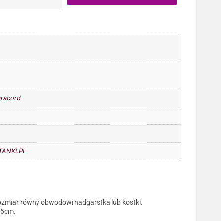
aracord
ANKI.PL
ozmiar równy obwodowi nadgarstka lub kostki.
0,5cm.