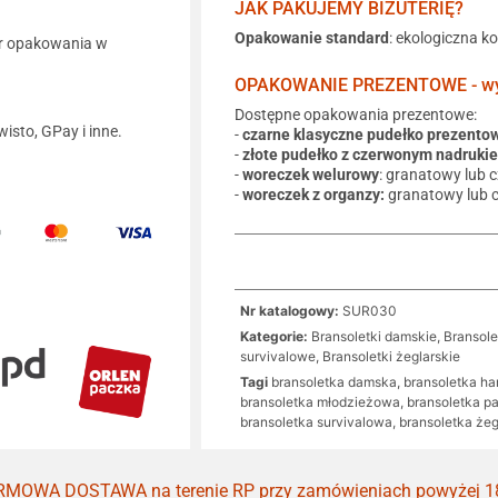
JAK PAKUJEMY BIŻUTERIĘ?
Opakowanie standard
: ekologiczna k
r opakowania w
OPAKOWANIE PREZENTOWE - wyb
Dostępne opakowania prezentowe:
wisto, GPay i inne.
-
czarne klasyczne pudełko prezento
-
złote pudełko z czerwonym nadruki
-
woreczek welurowy
: granatowy lub 
-
woreczek z organzy:
granatowy lub 
Nr katalogowy:
SUR030
Kategorie:
Bransoletki damskie
,
Bransole
survivalowe
,
Bransoletki żeglarskie
Tagi
bransoletka damska
,
bransoletka ha
bransoletka młodzieżowa
,
bransoletka p
bransoletka survivalowa
,
bransoletka żeg
MOWA DOSTAWA na terenie RP przy zamówieniach powyżej 1