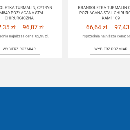
OLETKA TURMALIN, CYTRYN
BRANSOLETKA TURMALIN C
M849 POZŁACANA STAL
POZŁACANA STAL CHIRUR
CHIRURGICZNA
KAM1109
2,35
zł
–
96,87
zł
66,64
zł
–
97,4
ednia najniższa cena:
82,35
zł
.
Poprzednia najniższa cena:
6
WYBIERZ ROZMIAR
WYBIERZ ROZMIAR