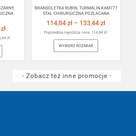
ZARNY,
BRANSOLETKA RUBIN, TURMALIN KAM777
GICZNA
STAL CHIRURGICZNA POZŁACANA
114,84
zł
–
133,44
zł
3
zł
Poprzednia najniższa cena:
114,84
zł
.
6,64
zł
.
WYBIERZ ROZMIAR
- Zobacz też inne promocje -