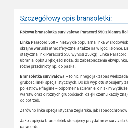
Szczegółowy opis bransoletki:
Różowa bransoletka survivalowa Paracord 550 z klamrą fio
Linka Paracord 550
– niezwykle popularna linka w środowisk
skrajne warunki atmosferyczne, a także na wilgoć i słońce.
statyczna linki Paracord 550 wynosi 250kg). Linka Paracord 
ubrania, oplotu rękojeści noża, do zabezpieczenia ekwipunku,
różne przedmioty np. do paska.
Bransoletka survivalowa
– to nic innego jak zapas wielozada
grubości linek specjalistycznych. Do ich wyplotu stosujemy za
poliestrowe flagline – odporne na ścieranie, o niskim wydłuże
warstw oraz o różnych grubościach, dzięki czemu każdy znajdz
od potrzeb.
Zarówno linka specjalistyczna żeglarska, jak i spadochrono
Jako zapięcia bransoletek stosujemy przydatne w survivalu 
paracordu.